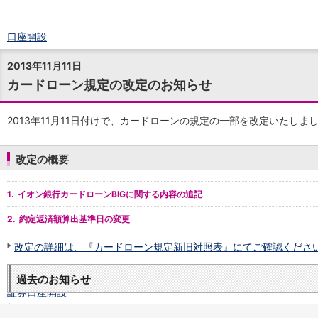
口座開設
ログイン
2013年11月11日
チャット
カードローン規定の改定のお知らせ
メニュー
商品・サービス
預金
2013年11月11日付けで、カードローンの規定の一部を改定いたしま
円預金
TOP
普通預金
改定の概要
定期預金
積立式定期預金
1.
イオン銀行カードローンBIGに関する内容の追記
外貨預金
TOP
外貨普通預金
2.
約定返済額算出基準日の変更
外貨定期預金
外貨普通預金積立
改定の詳細は、『カードローン規定新旧対照表』にてご確認くださ
資産運用
投資信託
TOP
過去のお知らせ
証券口座開設
投信つみたて