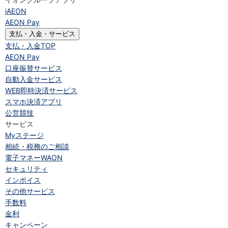
iAEON
AEON Pay
支払・入金・サービス
支払・入金
TOP
AEON Pay
口座振替サービス
自動入金サービス
WEB即時決済サービス
スマホ決済アプリ
公営競技
サービス
Myステージ
相続・税務のご相談
電子マネーWAON
セキュリティ
インボイス
その他サービス
手数料
金利
キャンペーン