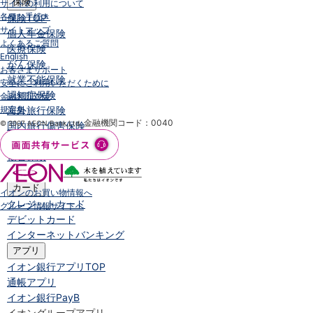
保険
サイトの利用について
各種お手続き
保険
TOP
サイトマップ
個人年金保険
よくあるご質問
医療保険
English
がん保険
お客さまサポート
就業不能保険
安全にご利用いただくために
認知症保険
金融犯罪対策
規定集
海外旅行保険
金融機関コード：0040
© 2007 AEON Bank,Ltd.
国内旅行傷害保険
スマホ保険
傷害保険
介護保険
カード
イオンのお買い物情報へ
クレジットカード
グループ情報サイトへ
デビットカード
インターネットバンキング
アプリ
イオン銀行アプリ
TOP
通帳アプリ
イオン銀行PayB
イオングループアプリ