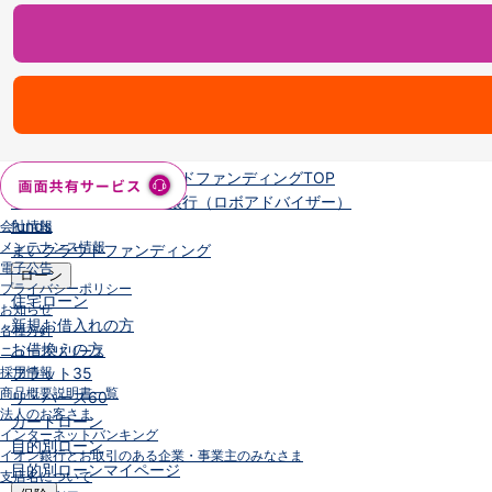
NISA
金銭信託
金銭信託のしくみ
取扱商品一覧
iDeCo・国民年金基金
iDeCo（個人型確定拠出年金）
国民年金基金
ロボアドバイザークラウドファンディング
TOP
WealthNavi for イオン銀行（ロボアドバイザー）
funds
会社情報
メンテナンス情報
まいクラウドファンディング
電子公告
ローン
プライバシーポリシー
住宅ローン
お知らせ
新規お借入れの方
各種方針
お借換えの方
ニュースリリース
採用情報
フラット35
商品概要説明書一覧
リ・バース60
法人のお客さま
カードローン
インターネットバンキング
目的別ローン
イオン銀行とお取引のある企業・事業主のみなさま
目的別ローンマイページ
支店名について