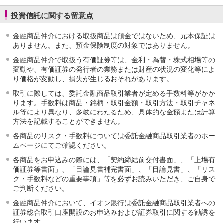
NISA
金銭信託
投資信託に関する留意点
金銭信託のしくみ
金融商品仲介における取扱商品は預金ではないため、元本保証は
取扱商品一覧
ありません。また、預金保険制度の対象ではありません。
iDeCo・国民年金基金
iDeCo（個人型確定拠出年金）
金融商品仲介で取扱う有価証券等は、金利・為替・株式相場等の
変動や、有価証券の発行者の業務または財産の状況の変化等によ
国民年金基金
り価格が変動し、損失が生じるおそれがあります。
ロボアドバイザークラウドファンディング
TOP
WealthNavi for イオン銀行（ロボアドバイザー）
取引に際しては、委託金融商品取引業者が定める手数料等がかか
funds
ります。手数料は商品・銘柄・取引金額・取引方法・取引チャネ
ル等により異なり、多岐にわたるため、具体的な金額または計算
まいクラウドファンディング
方法を記載することができません。
ローン
各商品のリスク・手数料については委託金融商品取引業者のホー
住宅ローン
ムページにてご確認ください。
新規お借入れの方
お借換えの方
各商品をお申込みの際には、「契約締結前交付書面」、「上場有
フラット35
価証券等書面」、「目論見書補完書面」、「目論見書」、「リス
ク・手数料などの重要事項」等を必ずお読みいただき、ご自身で
リ・バース60
ご判断ください。
カードローン
目的別ローン
金融商品仲介において、イオン銀行は委託金融商品取引業者への
証券総合取引口座開設のお申込みおよび証券取引に関する勧誘を
目的別ローンマイページ
行います。