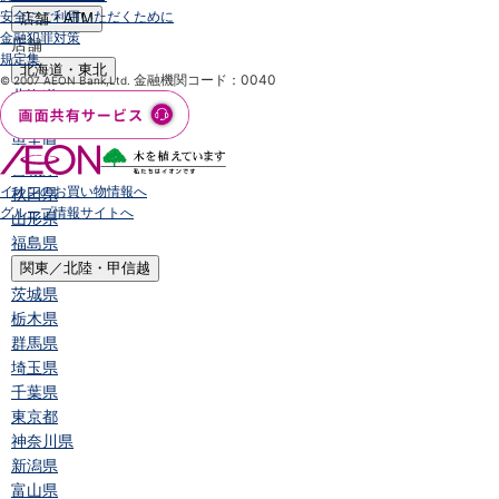
安全にご利用いただくために
店舗・ATM
金融犯罪対策
店舗
規定集
北海道・東北
金融機関コード：0040
© 2007 AEON Bank,Ltd.
北海道
青森県
岩手県
宮城県
イオンのお買い物情報へ
秋田県
グループ情報サイトへ
山形県
福島県
関東／北陸・甲信越
茨城県
栃木県
群馬県
埼玉県
千葉県
東京都
神奈川県
新潟県
富山県