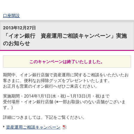
口座開設
ログイン
2013年12月27日
チャット
「イオン銀行 資産運用ご相談キャンペーン」実施
メニュー
のお知らせ
商品・サービス
預金
円預金
TOP
このキャンペーンは終了いたしました。
普通預金
定期預金
期間中、イオン銀行店舗で資産運用に関するご相談をいただいたお
積立式定期預金
客さまに、便利なお掃除グッズをプレゼントいたします。
外貨預金
TOP
お正月も営業のイオン銀行へぜひご来店ください。
外貨普通預金
実施期間・2014年1月1日(水・祝)～1月13日(月・祝)まで
外貨定期預金
受付場所・イオン銀行店舗 (※一部お取扱いのない店舗がございま
外貨普通預金積立
す。)
資産運用
投資信託
TOP
詳細につきましては、下記をご覧ください。
証券口座開設
資産運用ご相談キャンペーン
投信つみたて