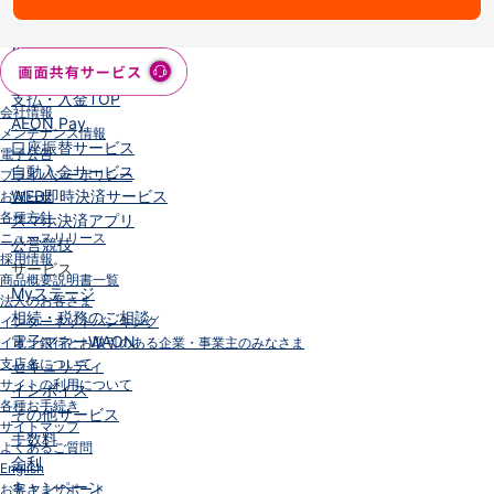
iAEON
AEON Pay
支払・入金・サービス
支払・入金
TOP
会社情報
AEON Pay
メンテナンス情報
口座振替サービス
電子公告
自動入金サービス
プライバシーポリシー
WEB即時決済サービス
お知らせ
各種方針
スマホ決済アプリ
ニュースリリース
公営競技
採用情報
サービス
商品概要説明書一覧
Myステージ
法人のお客さま
相続・税務のご相談
インターネットバンキング
電子マネーWAON
イオン銀行とお取引のある企業・事業主のみなさま
支店名について
セキュリティ
サイトの利用について
インボイス
各種お手続き
その他サービス
サイトマップ
手数料
よくあるご質問
金利
English
キャンペーン
お客さまサポート