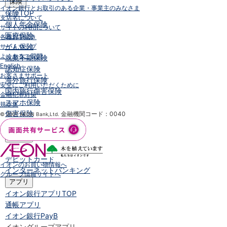
保険
イオン銀行とお取引のある企業・事業主のみなさま
保険
TOP
支店名について
個人年金保険
サイトの利用について
医療保険
各種お手続き
がん保険
サイトマップ
よくあるご質問
就業不能保険
English
認知症保険
お客さまサポート
海外旅行保険
安全にご利用いただくために
国内旅行傷害保険
金融犯罪対策
スマホ保険
規定集
傷害保険
金融機関コード：0040
© 2007 AEON Bank,Ltd.
介護保険
カード
クレジットカード
デビットカード
イオンのお買い物情報へ
インターネットバンキング
グループ情報サイトへ
アプリ
イオン銀行アプリ
TOP
通帳アプリ
イオン銀行PayB
イオングループアプリ