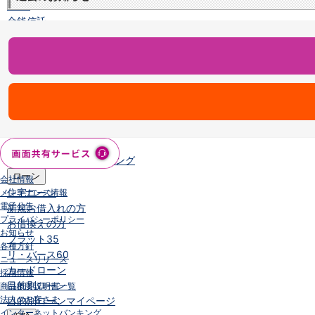
NISA
金銭信託
金銭信託のしくみ
取扱商品一覧
iDeCo・国民年金基金
iDeCo（個人型確定拠出年金）
国民年金基金
ロボアドバイザークラウドファンディング
TOP
WealthNavi for イオン銀行（ロボアドバイザー）
funds
まいクラウドファンディング
ローン
会社情報
住宅ローン
メンテナンス情報
電子公告
新規お借入れの方
プライバシーポリシー
お借換えの方
お知らせ
フラット35
各種方針
リ・バース60
ニュースリリース
カードローン
採用情報
目的別ローン
商品概要説明書一覧
法人のお客さま
目的別ローンマイページ
インターネットバンキング