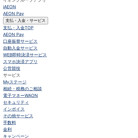
iAEON
AEON Pay
支払・入金・サービス
支払・入金
TOP
AEON Pay
口座振替サービス
自動入金サービス
WEB即時決済サービス
スマホ決済アプリ
公営競技
サービス
Myステージ
相続・税務のご相談
電子マネーWAON
セキュリティ
インボイス
その他サービス
手数料
金利
キャンペーン