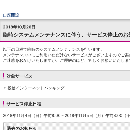
口座開設
ログイン
2018年10月26日
チャット
臨時システムメンテナンスに伴う、サービス停止のお知ら
メニュー
商品・サービス
預金
以下の日程で臨時のシステムメンテナンスを行います。
メンテナンス中にご利用いただけないサービスがございますのでご案
円預金
TOP
ご迷惑をおかけいたしますが、ご理解のほど、宜しくお願いいたしま
普通預金
定期預金
積立式定期預金
対象サービス
外貨預金
TOP
外貨普通預金
投信インターネットバンキング
外貨定期預金
外貨普通預金積立
サービス停止日程
資産運用
投資信託
TOP
2018年11月4日（日）午前8:00～2018年11月5日（月）午前8:00（
証券口座開設
投信つみたて
過去のお知らせ