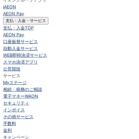
iAEON
AEON Pay
支払・入金・サービス
支払・入金
TOP
AEON Pay
口座振替サービス
自動入金サービス
WEB即時決済サービス
スマホ決済アプリ
公営競技
サービス
Myステージ
相続・税務のご相談
電子マネーWAON
セキュリティ
インボイス
その他サービス
手数料
金利
キャンペーン