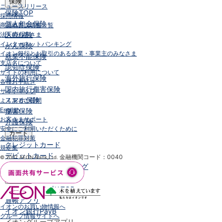
保険
ニュースリリース
保険
TOP
採用情報
個人年金保険
商品概要説明書一覧
医療保険
法人のお客さま
インターネットバンキング
がん保険
イオン銀行とお取引のある企業・事業主のみなさま
就業不能保険
支店名について
認知症保険
サイトの利用について
海外旅行保険
各種お手続き
国内旅行傷害保険
サイトマップ
スマホ保険
よくあるご質問
English
傷害保険
お客さまサポート
介護保険
安全にご利用いただくために
カード
金融犯罪対策
クレジットカード
規定集
デビットカード
金融機関コード：0040
© 2007 AEON Bank,Ltd.
インターネットバンキング
アプリ
イオン銀行アプリ
TOP
通帳アプリ
イオンのお買い物情報へ
イオン銀行PayB
グループ情報サイトへ
イオングループアプリ