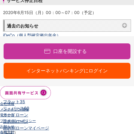
サービス停止日程
NISA
金銭信託
2020年6月15日（月）00：00～07：00（予定）
金銭信託のしくみ
取扱商品一覧
過去のお知らせ
iDeCo・国民年金基金
iDeCo（個人型確定拠出年金）
国民年金基金
ロボアドバイザークラウドファンディング
TOP
口座を開設する
WealthNavi for イオン銀行（ロボアドバイザー）
funds
まいクラウドファンディング
インターネットバンキングにログイン
ローン
住宅ローン
新規お借入れの方
お借換えの方
フラット35
会社情報
リ・バース60
メンテナンス情報
カードローン
電子公告
プライバシーポリシー
目的別ローン
お知らせ
目的別ローンマイページ
各種方針