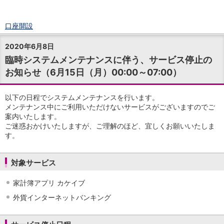
口座開設
ログイン
2020年6月8日
チャット
臨時システムメンテナンスに伴う、サービス停止の
メニュー
お知らせ（6月15日（月）00:00～07:00）
商品・サービス
預金
円預金
TOP
以下の日程でシステムメンテナンスを行います。
普通預金
メンテナンス中にご利用いただけないサービスがございますのでご
案内いたします。
定期預金
ご迷惑おかけいたしますが、ご理解のほど、宜しくお願いいたしま
積立式定期預金
す。
外貨預金
TOP
外貨普通預金
外貨定期預金
対象サービス
外貨普通預金積立
家計簿アプリ カケイブ
資産運用
投資信託
TOP
外貨インターネットバンキング
証券口座開設
投信つみたて