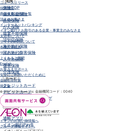
保険
ニュースリリース
保険
TOP
採用情報
商品概要説明書一覧
個人年金保険
法人のお客さま
医療保険
インターネットバンキング
がん保険
イオン銀行とお取引のある企業・事業主のみなさま
就業不能保険
支店名について
認知症保険
サイトの利用について
海外旅行保険
各種お手続き
国内旅行傷害保険
サイトマップ
よくあるご質問
スマホ保険
English
傷害保険
お客さまサポート
介護保険
安全にご利用いただくために
カード
金融犯罪対策
クレジットカード
規定集
デビットカード
金融機関コード：0040
© 2007 AEON Bank,Ltd.
インターネットバンキング
アプリ
イオン銀行アプリ
TOP
通帳アプリ
イオンのお買い物情報へ
イオン銀行PayB
グループ情報サイトへ
イオングループアプリ