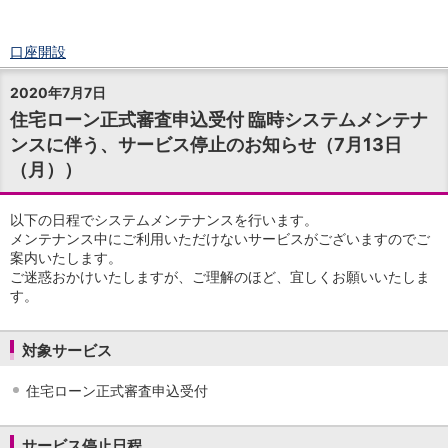
口座開設
ログイン
2020年7月7日
チャット
住宅ローン正式審査申込受付 臨時システムメンテナ
メニュー
ンスに伴う、サービス停止のお知らせ（7月13日
商品・サービス
（月））
預金
円預金
TOP
普通預金
以下の日程でシステムメンテナンスを行います。
定期預金
メンテナンス中にご利用いただけないサービスがございますのでご
積立式定期預金
案内いたします。
ご迷惑おかけいたしますが、ご理解のほど、宜しくお願いいたしま
外貨預金
TOP
す。
外貨普通預金
外貨定期預金
外貨普通預金積立
対象サービス
資産運用
投資信託
TOP
住宅ローン正式審査申込受付
証券口座開設
投信つみたて
サービス停止日程