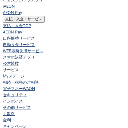
iAEON
AEON Pay
支払・入金・サービス
支払・入金
TOP
AEON Pay
口座振替サービス
自動入金サービス
WEB即時決済サービス
スマホ決済アプリ
公営競技
サービス
Myステージ
相続・税務のご相談
電子マネーWAON
セキュリティ
インボイス
その他サービス
手数料
金利
キャンペーン