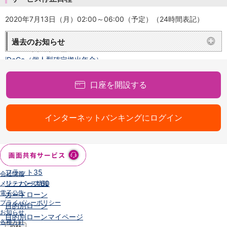
NISA
金銭信託
2020年7月13日（月）02:00～06:00（予定）（24時間表記）
金銭信託のしくみ
取扱商品一覧
過去のお知らせ
iDeCo・国民年金基金
iDeCo（個人型確定拠出年金）
国民年金基金
ロボアドバイザークラウドファンディング
TOP
口座を開設する
WealthNavi for イオン銀行（ロボアドバイザー）
funds
まいクラウドファンディング
インターネットバンキングにログイン
ローン
住宅ローン
新規お借入れの方
お借換えの方
フラット35
会社情報
リ・バース60
メンテナンス情報
電子公告
カードローン
プライバシーポリシー
目的別ローン
お知らせ
目的別ローンマイページ
各種方針