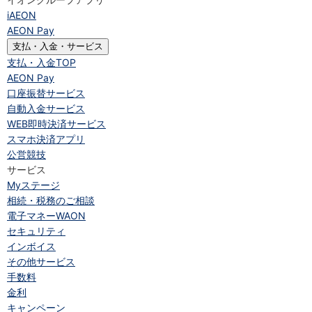
iAEON
AEON Pay
支払・入金・サービス
支払・入金
TOP
AEON Pay
口座振替サービス
自動入金サービス
WEB即時決済サービス
スマホ決済アプリ
公営競技
サービス
Myステージ
相続・税務のご相談
電子マネーWAON
セキュリティ
インボイス
その他サービス
手数料
金利
キャンペーン