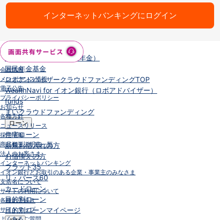
NISA
金銭信託
インターネットバンキングにログイン
金銭信託のしくみ
取扱商品一覧
iDeCo・国民年金基金
iDeCo（個人型確定拠出年金）
国民年金基金
会社情報
メンテナンス情報
ロボアドバイザークラウドファンディング
TOP
電子公告
WealthNavi for イオン銀行（ロボアドバイザー）
プライバシーポリシー
funds
お知らせ
まいクラウドファンディング
各種方針
ローン
ニュースリリース
住宅ローン
採用情報
商品概要説明書一覧
新規お借入れの方
法人のお客さま
お借換えの方
インターネットバンキング
フラット35
イオン銀行とお取引のある企業・事業主のみなさま
リ・バース60
支店名について
カードローン
サイトの利用について
目的別ローン
各種お手続き
サイトマップ
目的別ローンマイページ
よくあるご質問