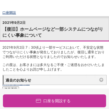
口座開設
ログイン
2021年9月2日
チャット
【復旧】ホームページなど一部システムにつながり
メニュー
にくい事象について
商品・サービス
預金
円預金
TOP
2021年9月2日 7：30頃より一部サービスにおいて、不安定な状態
普通預金
でつながりにくい事象が発生しておりましたが、復旧し通常どおり
ご利用いただける状態となりましたのでお知らせいたします。
定期預金
積立式定期預金
この度は、お客さまには多大なるご不便・ご迷惑をおかけいたしま
外貨預金
TOP
したことを心よりお詫び申し上げます。
外貨普通預金
外貨定期預金
過去のお知らせ
外貨普通預金積立
資産運用
投資信託
TOP
証券口座開設
口座を開設する
投信つみたて