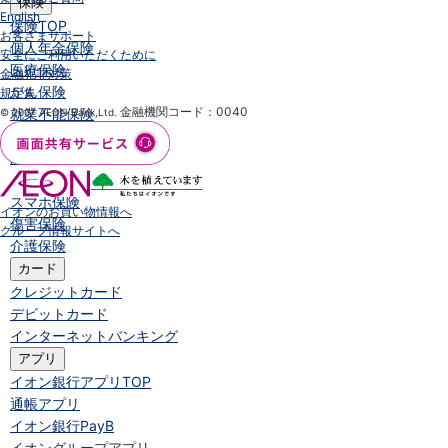
保険
English
保険
TOP
お客さまサポート
個人年金保険
安全にご利用いただくために
医療保険
金融犯罪対策
がん保険
規定集
金融機関コード：0040
就業不能保険
© 2007 AEON Bank,Ltd.
認知症保険
海外旅行保険
国内旅行傷害保険
スマホ保険
イオンのお買い物情報へ
傷害保険
グループ情報サイトへ
介護保険
カード
クレジットカード
デビットカード
インターネットバンキング
アプリ
イオン銀行アプリ
TOP
通帳アプリ
イオン銀行PayB
イオングループアプリ