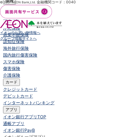
保険
金融機関コード：0040
© 2007 AEON Bank,Ltd.
保険
TOP
個人年金保険
医療保険
がん保険
イオンのお買い物情報へ
就業不能保険
グループ情報サイトへ
認知症保険
海外旅行保険
国内旅行傷害保険
スマホ保険
傷害保険
介護保険
カード
クレジットカード
デビットカード
インターネットバンキング
アプリ
イオン銀行アプリ
TOP
通帳アプリ
イオン銀行PayB
イオングループアプリ