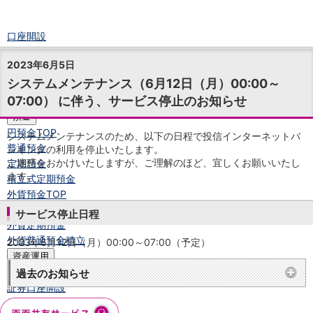
口座開設
ログイン
2023年6月5日
チャット
システムメンテナンス（6月12日（月）00:00～
メニュー
07:00） に伴う、サービス停止のお知らせ
商品・サービス
預金
円預金
TOP
システムメンテナンスのため、以下の日程で投信インターネットバ
普通預金
ンキングの利用を停止いたします。
ご迷惑をおかけいたしますが、ご理解のほど、宜しくお願いいたし
定期預金
ます。
積立式定期預金
外貨預金
TOP
外貨普通預金
サービス停止日程
外貨定期預金
外貨普通預金積立
2023年6月12日（月）00:00～07:00（予定）
資産運用
投資信託
TOP
過去のお知らせ
証券口座開設
投信つみたて