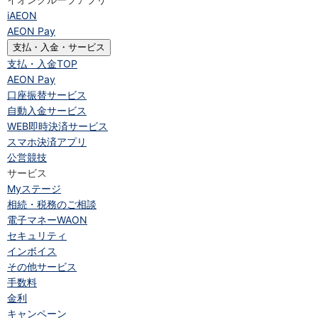
iAEON
AEON Pay
支払・入金・サービス
支払・入金
TOP
AEON Pay
口座振替サービス
自動入金サービス
WEB即時決済サービス
スマホ決済アプリ
公営競技
サービス
Myステージ
相続・税務のご相談
電子マネーWAON
セキュリティ
インボイス
その他サービス
手数料
金利
キャンペーン