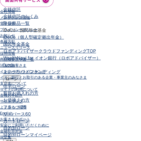
NISA
金銭信託
会社情報
金銭信託のしくみ
メンテナンス情報
取扱商品一覧
電子公告
プライバシーポリシー
iDeCo・国民年金基金
お知らせ
iDeCo（個人型確定拠出年金）
各種方針
国民年金基金
ニュースリリース
ロボアドバイザークラウドファンディング
TOP
採用情報
WealthNavi for イオン銀行（ロボアドバイザー）
商品概要説明書一覧
funds
法人のお客さま
インターネットバンキング
まいクラウドファンディング
イオン銀行とお取引のある企業・事業主のみなさま
ローン
支店名について
住宅ローン
サイトの利用について
新規お借入れの方
各種お手続き
お借換えの方
サイトマップ
フラット35
よくあるご質問
English
リ・バース60
お客さまサポート
カードローン
安全にご利用いただくために
目的別ローン
金融犯罪対策
目的別ローンマイページ
規定集