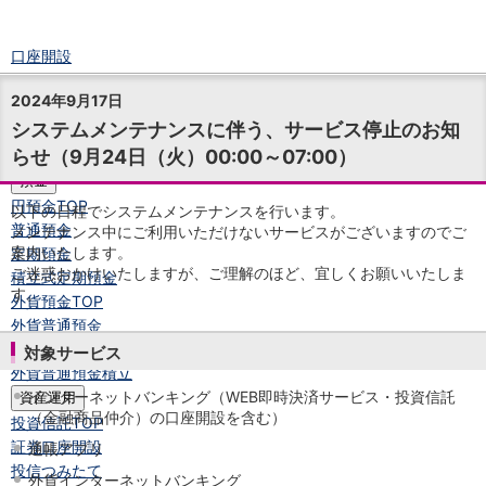
口座開設
ログイン
2024年9月17日
チャット
システムメンテナンスに伴う、サービス停止のお知
メニュー
らせ（9月24日（火）00:00～07:00）
商品・サービス
預金
円預金
TOP
以下の日程でシステムメンテナンスを行います。
普通預金
メンテナンス中にご利用いただけないサービスがございますのでご
案内いたします。
定期預金
ご迷惑おかけいたしますが、ご理解のほど、宜しくお願いいたしま
積立式定期預金
す。
外貨預金
TOP
外貨普通預金
外貨定期預金
対象サービス
外貨普通預金積立
インターネットバンキング（WEB即時決済サービス・投資信託
資産運用
（金融商品仲介）の口座開設を含む）
投資信託
TOP
証券口座開設
通帳アプリ
投信つみたて
外貨インターネットバンキング