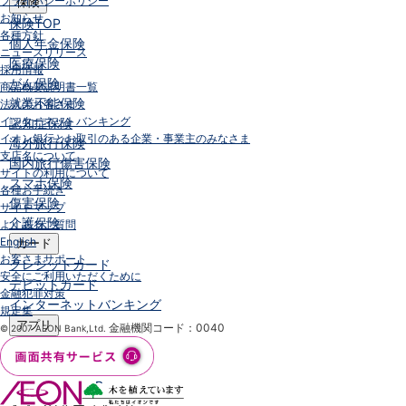
プライバシーポリシー
保険
お知らせ
保険
TOP
各種方針
個人年金保険
ニュースリリース
医療保険
採用情報
がん保険
商品概要説明書一覧
就業不能保険
法人のお客さま
インターネットバンキング
認知症保険
イオン銀行とお取引のある企業・事業主のみなさま
海外旅行保険
支店名について
国内旅行傷害保険
サイトの利用について
スマホ保険
各種お手続き
傷害保険
サイトマップ
介護保険
よくあるご質問
English
カード
お客さまサポート
クレジットカード
安全にご利用いただくために
デビットカード
金融犯罪対策
インターネットバンキング
規定集
アプリ
金融機関コード：0040
© 2007 AEON Bank,Ltd.
イオン銀行アプリ
TOP
通帳アプリ
イオン銀行PayB
イオングループアプリ