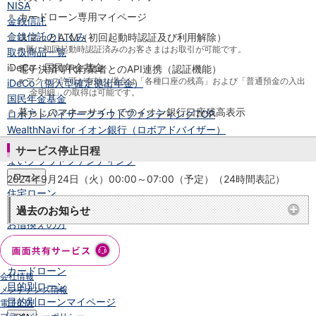
NISA
カードローン専用マイページ
金銭信託
金銭信託のしくみ
スマッとATM（初回起動時認証及び利用解除）
※
既に初回起動時認証済みのお客さまはお取引が可能です。
取扱商品一覧
iDeCo・国民年金基金
電子決済等代行業者とのAPI連携（認証機能）
※
アクセス許可が有効な場合は「各種口座の残高」および「普通預金の入出
iDeCo（個人型確定拠出年金）
金明細」の取得は可能です。
国民年金基金
暮らしのマネーサイトでのイオン銀行口座残高表示
ロボアドバイザークラウドファンディング
TOP
WealthNavi for イオン銀行（ロボアドバイザー）
funds
サービス停止日程
まいクラウドファンディング
ローン
2024年9月24日（火）00:00～07:00（予定）（24時間表記）
住宅ローン
新規お借入れの方
過去のお知らせ
お借換えの方
フラット35
リ・バース60
カードローン
会社情報
目的別ローン
メンテナンス情報
目的別ローンマイページ
電子公告