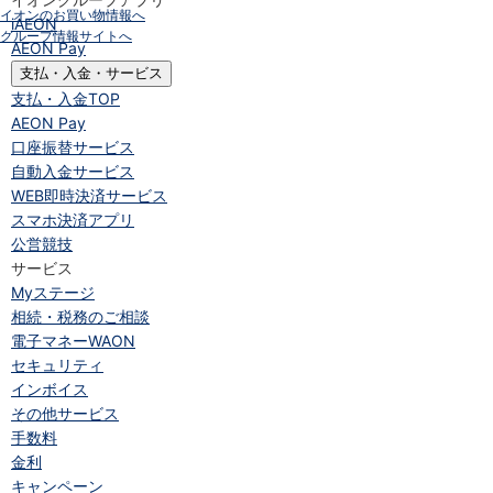
イオンのお買い物情報へ
iAEON
グループ情報サイトへ
AEON Pay
支払・入金・サービス
支払・入金
TOP
AEON Pay
口座振替サービス
自動入金サービス
WEB即時決済サービス
スマホ決済アプリ
公営競技
サービス
Myステージ
相続・税務のご相談
電子マネーWAON
セキュリティ
インボイス
その他サービス
手数料
金利
キャンペーン