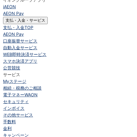
iAEON
AEON Pay
支払・入金・サービス
支払・入金
TOP
AEON Pay
口座振替サービス
自動入金サービス
WEB即時決済サービス
スマホ決済アプリ
公営競技
サービス
Myステージ
相続・税務のご相談
電子マネーWAON
セキュリティ
インボイス
その他サービス
手数料
金利
キャンペーン