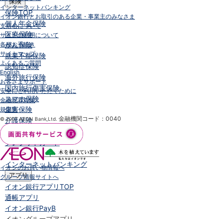
保険
インターネットバンキング
保険
TOP
イオン銀行とお取引のある企業・事業主のみなさま
個人年金保険
支店名について
医療保険
サイトの利用について
各種お手続き
がん保険
サイトマップ
就業不能保険
よくあるご質問
認知症保険
English
海外旅行保険
お客さまサポート
国内旅行傷害保険
安全にご利用いただくために
スマホ保険
金融犯罪対策
傷害保険
規定集
金融機関コード：0040
© 2007 AEON Bank,Ltd.
介護保険
カード
クレジットカード
デビットカード
インターネットバンキング
イオンのお買い物情報へ
アプリ
グループ情報サイトへ
イオン銀行アプリ
TOP
通帳アプリ
イオン銀行PayB
イオングループアプリ