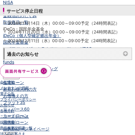
NISA
金銭信託
サービス停止日程
金銭信託のしくみ
取扱商品一覧
2024年11月14日（木）00:00～09:00予定（24時間表記）
iDeCo・国民年金基金
2024年11月20日（水）00:00～09:00予定（24時間表記）
iDeCo（個人型確定拠出年金）
2024年12月11日（水）00:00～09:00予定（24時間表記）
国民年金基金
ロボアドバイザークラウドファンディング
TOP
過去のお知らせ
WealthNavi for イオン銀行（ロボアドバイザー）
funds
まいクラウドファンディング
ローン
会社情報
住宅ローン
メンテナンス情報
新規お借入れの方
電子公告
お借換えの方
プライバシーポリシー
フラット35
お知らせ
リ・バース60
各種方針
カードローン
ニュースリリース
目的別ローン
採用情報
商品概要説明書一覧
目的別ローンマイページ
法人のお客さま