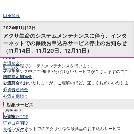
口座開設
ログイン
2024年11月13日
チャット
アクサ生命のシステムメンテナンスに伴う、インタ
メニュー
ーネットでの保険お申込みサービス停止のお知らせ
商品・サービス
（11月14日、11月20日、12月11日）
預金
円預金
TOP
普通預金
以下の日程でシステムメンテナンスを行います。
定期預金
メンテナンス中にご利用いただけないサービスがございますのでご
積立式定期預金
案内いたします。
ご迷惑おかけいたしますが、ご理解のほど、宜しくお願いいたしま
外貨預金
TOP
す。
外貨普通預金
外貨定期預金
外貨普通預金積立
対象サービス
資産運用
保険
投資信託
TOP
証券口座開設
インターネットでのアクサ生命保険商品のお申込みサービス
投信つみたて