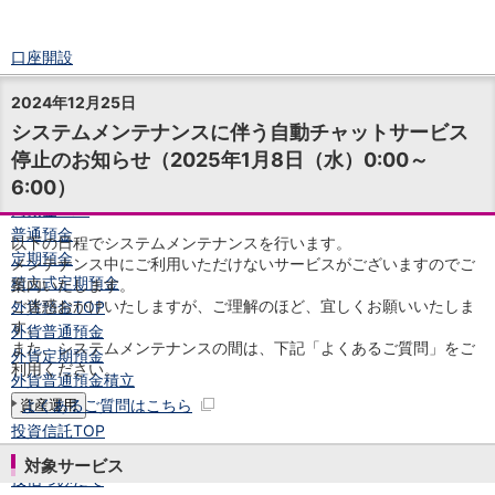
口座開設
ログイン
2024年12月25日
チャット
システムメンテナンスに伴う自動チャットサービス
メニュー
停止のお知らせ（2025年1月8日（水）0:00～
商品・サービス
6:00）
預金
円預金
TOP
普通預金
以下の日程でシステムメンテナンスを行います。
定期預金
メンテナンス中にご利用いただけないサービスがございますのでご
積立式定期預金
案内いたします。
ご迷惑おかけいたしますが、ご理解のほど、宜しくお願いいたしま
外貨預金
TOP
す。
外貨普通預金
また、システムメンテナンスの間は、下記「よくあるご質問」をご
外貨定期預金
利用ください。
外貨普通預金積立
よくあるご質問はこちら
資産運用
投資信託
TOP
証券口座開設
対象サービス
投信つみたて