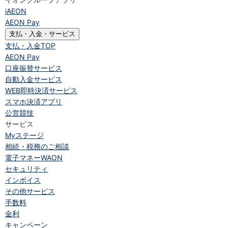
iAEON
AEON Pay
支払・入金・サービス
支払・入金
TOP
AEON Pay
口座振替サービス
自動入金サービス
WEB即時決済サービス
スマホ決済アプリ
公営競技
サービス
Myステージ
相続・税務のご相談
電子マネーWAON
セキュリティ
インボイス
その他サービス
手数料
金利
キャンペーン