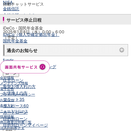
NISA
自動チャットサービス
金銭信託
金銭信託のしくみ
サービス停止日程
取扱商品一覧
iDeCo・国民年金基金
2025年1月8日（水）0:00～6:00
iDeCo（個人型確定拠出年金）
（予定）
国民年金基金
ロボアドバイザークラウドファンディング
TOP
過去のお知らせ
WealthNavi for イオン銀行（ロボアドバイザー）
funds
まいクラウドファンディング
ローン
会社情報
住宅ローン
メンテナンス情報
新規お借入れの方
電子公告
お借換えの方
プライバシーポリシー
フラット35
お知らせ
各種方針
リ・バース60
ニュースリリース
カードローン
採用情報
目的別ローン
商品概要説明書一覧
目的別ローンマイページ
法人のお客さま