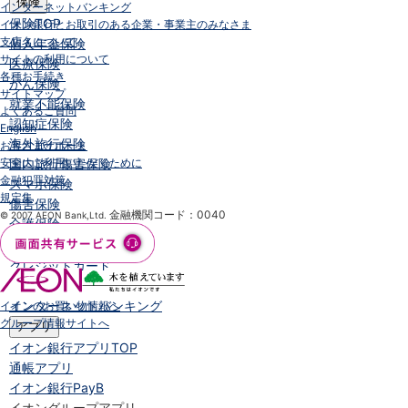
保険
インターネットバンキング
保険
TOP
イオン銀行とお取引のある企業・事業主のみなさま
支店名について
個人年金保険
サイトの利用について
医療保険
各種お手続き
がん保険
サイトマップ
就業不能保険
よくあるご質問
認知症保険
English
海外旅行保険
お客さまサポート
安全にご利用いただくために
国内旅行傷害保険
金融犯罪対策
スマホ保険
規定集
傷害保険
金融機関コード：0040
© 2007 AEON Bank,Ltd.
介護保険
カード
クレジットカード
デビットカード
インターネットバンキング
イオンのお買い物情報へ
グループ情報サイトへ
アプリ
イオン銀行アプリ
TOP
通帳アプリ
イオン銀行PayB
イオングループアプリ