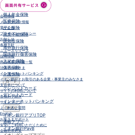
保険
保険
TOP
個人年金保険
会社情報
医療保険
メンテナンス情報
がん保険
電子公告
プライバシーポリシー
就業不能保険
お知らせ
認知症保険
各種方針
海外旅行保険
ニュースリリース
国内旅行傷害保険
採用情報
スマホ保険
商品概要説明書一覧
傷害保険
法人のお客さま
インターネットバンキング
介護保険
イオン銀行とお取引のある企業・事業主のみなさま
カード
支店名について
クレジットカード
サイトの利用について
デビットカード
各種お手続き
インターネットバンキング
サイトマップ
よくあるご質問
アプリ
English
イオン銀行アプリ
TOP
お客さまサポート
通帳アプリ
安全にご利用いただくために
イオン銀行PayB
金融犯罪対策
イオングループアプリ