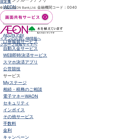
規定集
iAEON
金融機関コード：0040
© 2007 AEON Bank,Ltd.
AEON Pay
支払・入金・サービス
支払・入金
TOP
AEON Pay
イオンのお買い物情報へ
口座振替サービス
グループ情報サイトへ
自動入金サービス
WEB即時決済サービス
スマホ決済アプリ
公営競技
サービス
Myステージ
相続・税務のご相談
電子マネーWAON
セキュリティ
インボイス
その他サービス
手数料
金利
キャンペーン