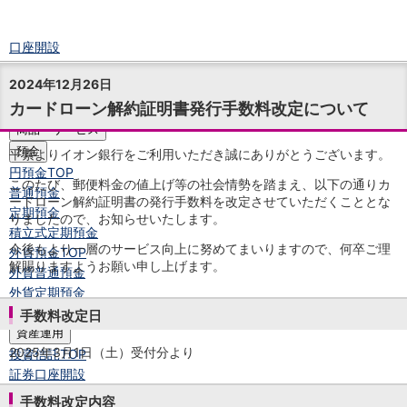
口座開設
ログイン
2024年12月26日
チャット
カードローン解約証明書発行手数料改定について
メニュー
商品・サービス
預金
平素よりイオン銀行をご利用いただき誠にありがとうございます。
円預金
TOP
このたび、郵便料金の値上げ等の社会情勢を踏まえ、以下の通りカ
普通預金
ードローン解約証明書の発行手数料を改定させていただくこととな
定期預金
りましたので、お知らせいたします。
積立式定期預金
今後もより一層のサービス向上に努めてまいりますので、何卒ご理
外貨預金
TOP
解賜りますようお願い申し上げます。
外貨普通預金
外貨定期預金
外貨普通預金積立
手数料改定日
資産運用
2025年3月1日（土）受付分より
投資信託
TOP
証券口座開設
投信つみたて
手数料改定内容