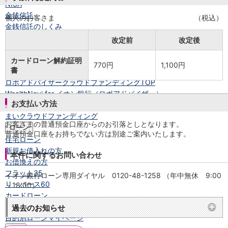
NISA
金銭信託
個人のお客さま
（税込）
金銭信託のしくみ
取扱商品一覧
改定前
改定後
iDeCo・国民年金基金
iDeCo（個人型確定拠出年金）
カードローン解約証明
770円
1,100円
書
国民年金基金
ロボアドバイザークラウドファンディング
TOP
WealthNavi for イオン銀行（ロボアドバイザー）
お支払い方法
funds
まいクラウドファンディング
お客さまの普通預金口座からのお引落としとなります。
ローン
普通預金口座をお持ちでない方は別途ご案内いたします。
住宅ローン
新規お借入れの方
本件に関するお問い合わせ
お借換えの方
フラット35
イオン銀行ローン専用ダイヤル 0120-48-1258 （年中無休 9:00
リ・バース60
～18:00）
カードローン
目的別ローン
過去のお知らせ
目的別ローンマイページ