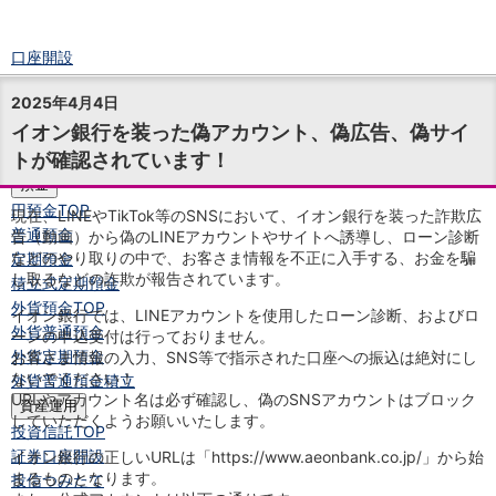
口座開設
ログイン
2025年4月4日
チャット
イオン銀行を装った偽アカウント、偽広告、偽サイ
メニュー
トが確認されています！
商品・サービス
預金
円預金
TOP
現在、LINEやTikTok等のSNSにおいて、イオン銀行を装った詐欺広
普通預金
告（動画）から偽のLINEアカウントやサイトへ誘導し、ローン診断
などのやり取りの中で、お客さま情報を不正に入手する、お金を騙
定期預金
し取るなどの詐欺が報告されています。
積立式定期預金
外貨預金
TOP
イオン銀行では、LINEアカウントを使用したローン診断、およびロ
外貨普通預金
ーンの申込受付は行っておりません。
外貨定期預金
お客さま情報の入力、SNS等で指示された口座への振込は絶対にし
ないでください！
外貨普通預金積立
URLやアカウント名は必ず確認し、偽のSNSアカウントはブロック
資産運用
していただくようお願いいたします。
投資信託
TOP
証券口座開設
イオン銀行の正しいURLは「https://www.aeonbank.co.jp/」から始
まるものとなります。
投信つみたて