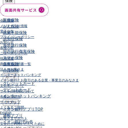
保険
保険
TOP
個人年金保険
医療保険
会社情報
メンテナンス情報
がん保険
電子公告
就業不能保険
プライバシーポリシー
認知症保険
お知らせ
海外旅行保険
各種方針
国内旅行傷害保険
ニュースリリース
スマホ保険
採用情報
傷害保険
商品概要説明書一覧
法人のお客さま
介護保険
インターネットバンキング
カード
イオン銀行とお取引のある企業・事業主のみなさま
クレジットカード
支店名について
デビットカード
サイトの利用について
インターネットバンキング
各種お手続き
サイトマップ
アプリ
よくあるご質問
イオン銀行アプリ
TOP
English
通帳アプリ
お客さまサポート
イオン銀行PayB
安全にご利用いただくために
イオングループアプリ