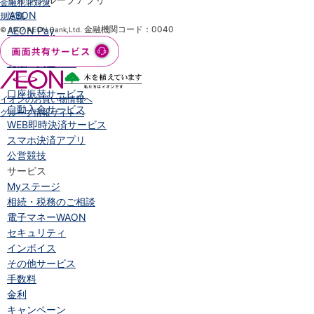
金融犯罪対策
iAEON
規定集
金融機関コード：0040
AEON Pay
© 2007 AEON Bank,Ltd.
支払・入金・サービス
支払・入金
TOP
AEON Pay
口座振替サービス
イオンのお買い物情報へ
自動入金サービス
グループ情報サイトへ
WEB即時決済サービス
スマホ決済アプリ
公営競技
サービス
Myステージ
相続・税務のご相談
電子マネーWAON
セキュリティ
インボイス
その他サービス
手数料
金利
キャンペーン