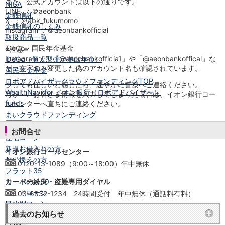
また、公式アカウントは以下の通りです。
NISA
LINE ：＠aeonbank
金銭信託
X ：＠abk_fukumomo
金銭信託のしくみ
Instagram ：＠aeonbankofficial
取扱商品一覧
iDeCo・国民年金基金
※注意※
Instagramでは「@aeonbankofficia1」や「@aeonbankoffical」な
iDeCo（個人型確定拠出年金）
ど一文字のみ変更した偽のアカウント名も確認されています。
国民年金基金
ロボアドバイザークラウドファンディング
TOP
少しでも怪しいと感じたら、速やかに警察へご連絡ください。
WealthNavi for イオン銀行（ロボアドバイザー）
万が一、お客さま情報を入力してしまった場合は、イオン銀行コー
funds
ルセンターへ直ちにご連絡ください。
まいクラウドファンディング
ローン
お問合せ
住宅ローン
新規お借入れの方
イオン銀行コールセンター
お借換えの方
0120-13-1089（9:00～18:00）年中無休
フラット35
リ・バース60
カードの紛失・盗難専用ダイヤル
カードローン
03-6832-1234 24時間受付 年中無休（通話料有料）
目的別ローン
過去のお知らせ
目的別ローンマイページ