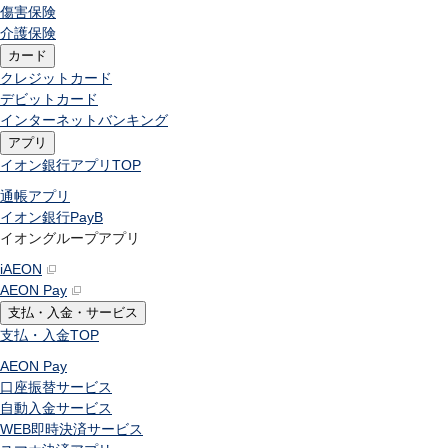
傷害保険
介護保険
カード
クレジットカード
デビットカード
インターネットバンキング
アプリ
イオン銀行アプリ
TOP
通帳アプリ
イオン銀行PayB
イオングループアプリ
iAEON
AEON Pay
支払・入金・サービス
支払・入金
TOP
AEON Pay
口座振替サービス
自動入金サービス
WEB即時決済サービス