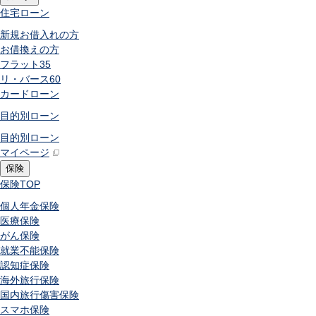
住宅ローン
新規お借入れの方
お借換えの方
フラット35
リ・バース60
カードローン
目的別ローン
目的別ローン
マイページ
保険
保険
TOP
個人年金保険
医療保険
がん保険
就業不能保険
認知症保険
海外旅行保険
国内旅行傷害保険
スマホ保険