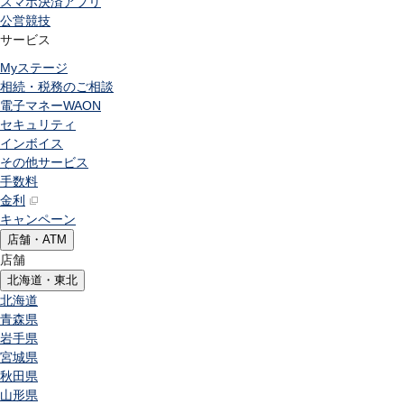
スマホ決済アプリ
公営競技
サービス
Myステージ
相続・税務のご相談
電子マネーWAON
セキュリティ
インボイス
その他サービス
手数料
金利
キャンペーン
店舗・ATM
店舗
北海道・東北
北海道
青森県
岩手県
宮城県
秋田県
山形県