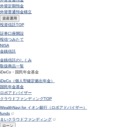
外貨普通預金
外貨定期預金
外貨普通預金積立
資産運用
投資信託
TOP
証券口座開設
投信つみたて
NISA
金銭信託
金銭信託のしくみ
取扱商品一覧
iDeCo・国民年金基金
iDeCo（個人型確定拠出年金）
国民年金基金
ロボアドバイザー
クラウドファンディング
TOP
WealthNavi for イオン銀行（ロボアドバイザー）
funds
まいクラウドファンディング
ローン