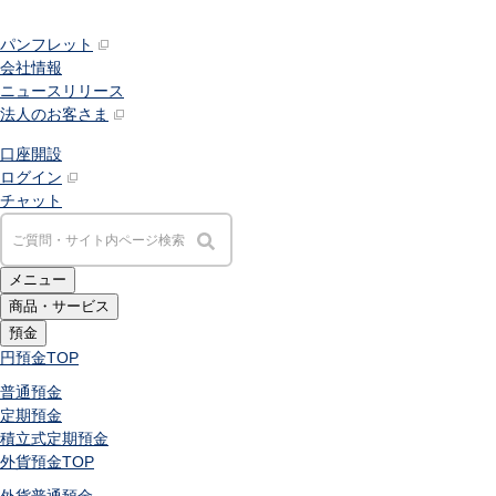
パンフレット
会社情報
ニュースリリース
法人のお客さま
口座開設
ログイン
チャット
メニュー
商品・サービス
預金
円預金
TOP
普通預金
定期預金
積立式定期預金
外貨預金
TOP