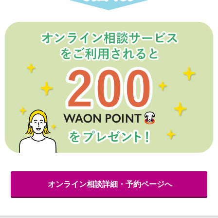
保険
保険
TOP
個人年金保険
医療保険
がん保険
就業不能保険
認知症保険
海外旅行保険
国内旅行傷害保険
スマホ保険
傷害保険
介護保険
カード
クレジットカード
デビットカード
インターネットバンキング
アプリ
オンライン相談詳細・予約ページへ
イオン銀行アプリ
TOP
通帳アプリ
イオン銀行PayB
イオングループアプリ