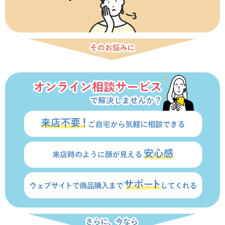
NISA
金銭信託
金銭信託のしくみ
取扱商品一覧
iDeCo・国民年金基金
iDeCo（個人型確定拠出年金）
国民年金基金
ロボアドバイザークラウドファンディング
TOP
WealthNavi for イオン銀行（ロボアドバイザー）
funds
まいクラウドファンディング
ローン
住宅ローン
新規お借入れの方
お借換えの方
フラット35
リ・バース60
カードローン
目的別ローン
目的別ローンマイページ