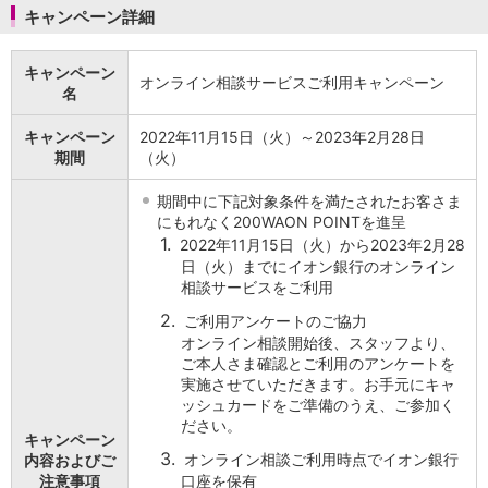
キャンペーン詳細
iAEON
AEON Pay
キャンペーン
支払・入金・サービス
オンライン相談サービスご利用キャンペーン
名
支払・入金
TOP
AEON Pay
キャンペーン
2022年11月15日（火）～2023年2月28日
口座振替サービス
期間
（火）
自動入金サービス
WEB即時決済サービス
期間中に下記対象条件を満たされたお客さま
スマホ決済アプリ
にもれなく200WAON POINTを進呈
公営競技
1.
2022年11月15日（火）から2023年2月28
サービス
日（火）までにイオン銀行のオンライン
相談サービスをご利用
Myステージ
相続・税務のご相談
2.
ご利用アンケートのご協力
電子マネーWAON
オンライン相談開始後、スタッフより、
セキュリティ
ご本人さま確認とご利用のアンケートを
実施させていただきます。お手元にキャ
インボイス
ッシュカードをご準備のうえ、ご参加く
その他サービス
ださい。
手数料
キャンペーン
3.
金利
オンライン相談ご利用時点でイオン銀行
内容およびご
注意事項
口座を保有
キャンペーン