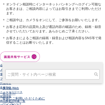
高知県
オンライン相談時にインターネットバンキングへログイン可能な
九州・沖縄
お客さまは、ご相談内容によってはお取引きまでご利用いただけ
ます。
福岡県
熊本県
ご相談中は、カメラをオンにして、ご参加をお願いいたします。
宮崎県
お客さま応対の品質向上及び通話内容の確認のため、録画・録音
鹿児島県
させていただいております。あらかじめご了承ください。
沖縄県
お客さまによるご相談の録画・録音および相談内容をSNS等で発
オンライン相談専用
信することはお断りいたします。
ATM
ATMサービス
ATM検索
お客さまサポート
会社情報
メンテナンス情報
電子公告
プライバシーポリシー
お知らせ
各種方針
タマルWeb
ニュースリリース
セミナー
採用情報
安全にご利用いただくために
商品概要説明書一覧
パンフレット