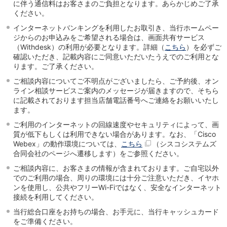
に伴う通信料はお客さまのご負担となります。あらかじめご了承
石川県
ください。
山梨県
インターネットバンキングを利用したお取引き、当行ホームペー
長野県
ジからのお申込みをご希望される場合は、画面共有サービス
東海／近畿
（Withdesk）の利用が必要となります。詳細（
こちら
）を必ずご
岐阜県
確認いただき、記載内容にご同意いただいたうえでのご利用とな
静岡県
ります。ご了承ください。
愛知県
ご相談内容についてご不明点がございましたら、ご予約後、オン
三重県
ライン相談サービスご案内のメッセージが届きますので、そちら
滋賀県
に記載されております担当店舗電話番号へご連絡をお願いいたし
京都府
ます。
大阪府
ご利用のインターネットの回線速度やセキュリティによって、画
兵庫県
質が低下もしくは利用できない場合があります。なお、「Cisco
奈良県
Webex」の動作環境については、
こちら
（シスコシステムズ
和歌山県
合同会社のページへ遷移します）をご参照ください。
中国／四国
ご相談内容に、お客さまの情報が含まれております。ご自宅以外
岡山県
でのご利用の場合、周りの環境には十分ご注意いただき、イヤホ
ンを使用し、公共やフリーWi-Fiではなく、安全なインターネット
広島県
接続を利用してください。
徳島県
香川県
当行総合口座をお持ちの場合、お手元に、当行キャッシュカード
愛媛県
をご準備ください。