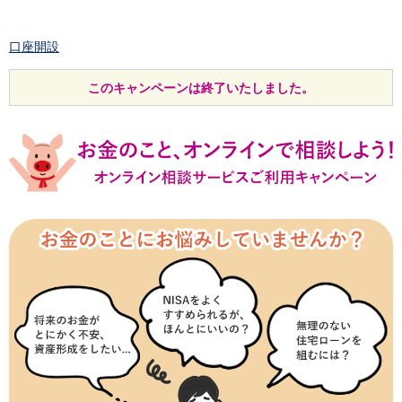
口座開設
ログイン
チャット
このキャンペーンは終了いたしました。
メニュー
商品・サービス
預金
円預金
TOP
普通預金
定期預金
積立式定期預金
外貨預金
TOP
外貨普通預金
外貨定期預金
外貨普通預金積立
資産運用
投資信託
TOP
証券口座開設
投信つみたて