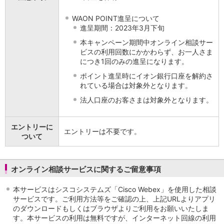
店舗・ATM
WAON POINT進呈について
店舗
進呈期間：2023年3月下旬
北海道・東北
本キャンペーン期間中オンライン相談サー
北海道
ビスの利用回数にかかわらず、お一人さま
青森県
につき1回のみの進呈になります。
岩手県
ポイント進呈時にイオン銀行口座を解約さ
宮城県
れている場合は対象外となります。
秋田県
山形県
法人口座のお客さまは対象外となります。
福島県
関東／北陸・甲信越
エントリーに
エントリーは不要です。
茨城県
ついて
栃木県
群馬県
埼玉県
オンライン相談サービスに関するご留意事項
千葉県
東京都
本サービスはシスコシステムズ「Cisco Webex」を使用した相談
神奈川県
サービスです。ご利用方法等をご確認の上、上記URLよりアプリ
のダウンロードもしくはブラウザよりご利用をお願いいたしま
新潟県
す。本サービスの利用は無料ですが、インターネット回線の利用
富山県