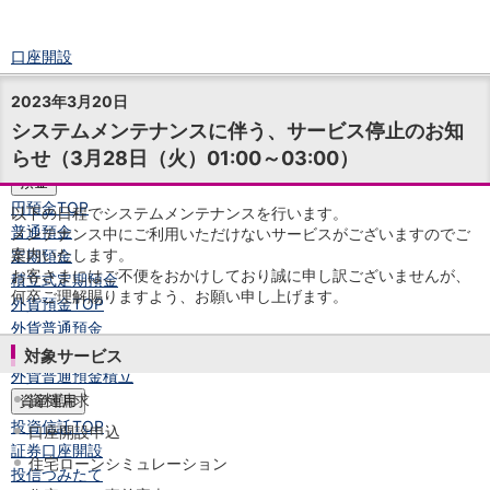
口座開設
ログイン
2023年3月20日
チャット
システムメンテナンスに伴う、サービス停止のお知
メニュー
らせ（3月28日（火）01:00～03:00）
商品・サービス
預金
円預金
TOP
以下の日程でシステムメンテナンスを行います。
普通預金
メンテナンス中にご利用いただけないサービスがございますのでご
案内いたします。
定期預金
お客さまにはご不便をおかけしており誠に申し訳ございませんが、
積立式定期預金
何卒ご理解賜りますよう、お願い申し上げます。
外貨預金
TOP
外貨普通預金
外貨定期預金
対象サービス
外貨普通預金積立
資料請求
資産運用
投資信託
TOP
口座開設申込
証券口座開設
住宅ローンシミュレーション
投信つみたて