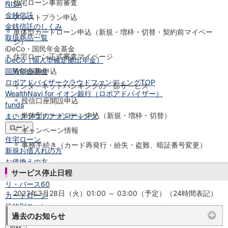
住宅ローン事前審査
NISA
金銭信託
アシストプラン申込
金銭信託のしくみ
単体型カードローン申込（新規・増枠・切替・契約前マイペー
取扱商品一覧
ジ）
iDeCo・国民年金基金
住宅ローン正式審査マイページ
iDeCo（個人型確定拠出年金）
国民年金基金
WEB保険申込
ロボアドバイザークラウドファンディング
TOP
インターネットバンキングの一部サービス
WealthNavi for イオン銀行（ロボアドバイザー）
投信口座開設申込
funds
単体型カードローン申込（新規・増枠・切替）
まいクラウドファンディング
ローン
キャンペーン情報
住宅ローン
事務手続き（カード再発行・紛失・盗難、暗証番号変更）
新規お借入れの方
お借換えの方
サービス停止日程
フラット35
リ・バース60
2023年3月28日（火）01:00 ～ 03:00（予定）（24時間表記）
カードローン
目的別ローン
過去のお知らせ
目的別ローンマイページ