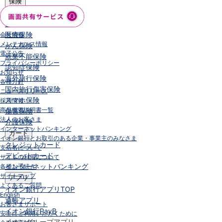
保険
保険
TOP
個人年金保険
医療保険
会社情報
メンテナンス情報
がん保険
電子公告
就業不能保険
プライバシーポリシー
認知症保険
お知らせ
海外旅行保険
各種方針
国内旅行傷害保険
ニュースリリース
スマホ保険
採用情報
商品概要説明書一覧
傷害保険
法人のお客さま
介護保険
インターネットバンキング
カード
イオン銀行とお取引のある企業・事業主のみなさま
クレジットカード
支店名について
デビットカード
サイトの利用について
インターネットバンキング
各種お手続き
サイトマップ
アプリ
よくあるご質問
イオン銀行アプリ
TOP
English
通帳アプリ
お客さまサポート
イオン銀行PayB
安全にご利用いただくために
イオングループアプリ