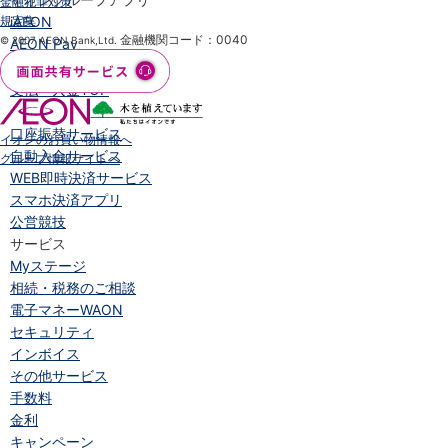
金融犯罪対策
規定集
iAEON
金融機関コード：0040
© 2007 AEON Bank,Ltd.
AEON Pay
支払・入金・サービス
支払・入金
TOP
AEON Pay
口座振替サービス
イオンのお買い物情報へ
自動入金サービス
グループ情報サイトへ
WEB即時決済サービス
スマホ決済アプリ
公営競技
サービス
Myステージ
相続・税務のご相談
電子マネーWAON
セキュリティ
インボイス
その他サービス
手数料
金利
キャンペーン