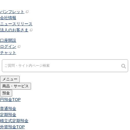
パンフレット
会社情報
ニュースリリース
法人のお客さま
口座開設
ログイン
チャット
メニュー
商品・サービス
預金
円預金
TOP
普通預金
定期預金
積立式定期預金
外貨預金
TOP