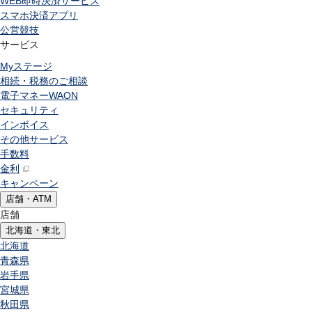
WEB即時決済サービス
スマホ決済アプリ
公営競技
サービス
Myステージ
相続・税務のご相談
電子マネーWAON
セキュリティ
インボイス
その他サービス
手数料
金利
キャンペーン
店舗・ATM
店舗
北海道・東北
北海道
青森県
岩手県
宮城県
秋田県