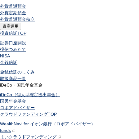
外貨普通預金
外貨定期預金
外貨普通預金積立
資産運用
投資信託
TOP
証券口座開設
投信つみたて
NISA
金銭信託
金銭信託のしくみ
取扱商品一覧
iDeCo・国民年金基金
iDeCo（個人型確定拠出年金）
国民年金基金
ロボアドバイザー
クラウドファンディング
TOP
WealthNavi for イオン銀行（ロボアドバイザー）
funds
まいクラウドファンディング