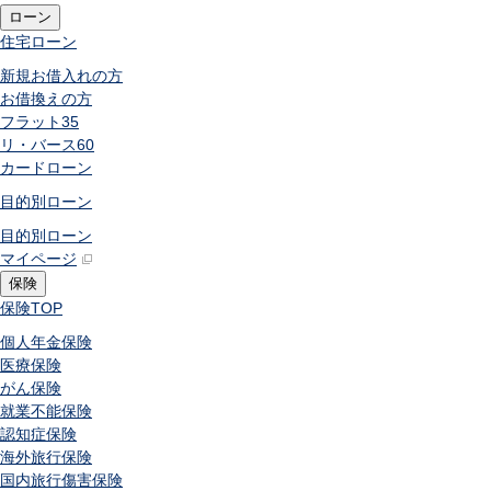
ローン
住宅ローン
新規お借入れの方
お借換えの方
フラット35
リ・バース60
カードローン
目的別ローン
目的別ローン
マイページ
保険
保険
TOP
個人年金保険
医療保険
がん保険
就業不能保険
認知症保険
海外旅行保険
国内旅行傷害保険