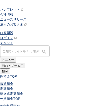
パンフレット
会社情報
ニュースリリース
法人のお客さま
口座開設
ログイン
チャット
メニュー
商品・サービス
預金
円預金
TOP
普通預金
定期預金
積立式定期預金
外貨預金
TOP