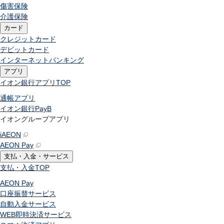
傷害保険
介護保険
カード
クレジットカード
デビットカード
インターネットバンキング
アプリ
イオン銀行アプリ
TOP
通帳アプリ
イオン銀行PayB
イオングループアプリ
iAEON
AEON Pay
支払・入金・サービス
支払・入金
TOP
AEON Pay
口座振替サービス
自動入金サービス
WEB即時決済サービス