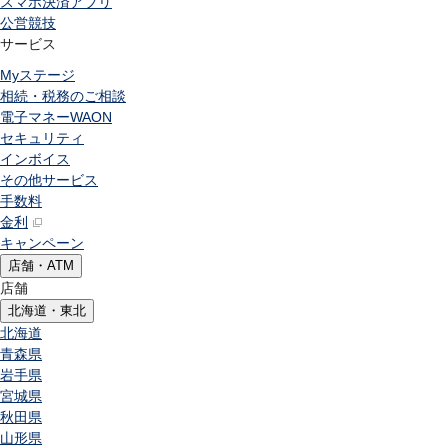
スマホ決済アプリ
公営競技
サービス
Myステージ
相続・税務のご相談
電子マネーWAON
セキュリティ
インボイス
その他サービス
手数料
金利
キャンペーン
店舗・ATM
店舗
北海道・東北
北海道
青森県
岩手県
宮城県
秋田県
山形県