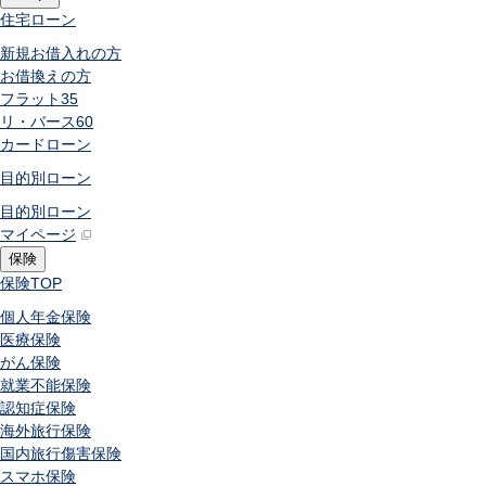
住宅ローン
新規お借入れの方
お借換えの方
フラット35
リ・バース60
カードローン
目的別ローン
目的別ローン
マイページ
保険
保険
TOP
個人年金保険
医療保険
がん保険
就業不能保険
認知症保険
海外旅行保険
国内旅行傷害保険
スマホ保険