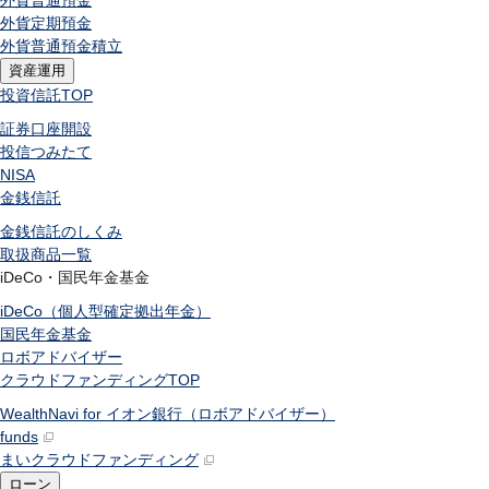
外貨普通預金
外貨定期預金
外貨普通預金積立
資産運用
投資信託
TOP
証券口座開設
投信つみたて
NISA
金銭信託
金銭信託のしくみ
取扱商品一覧
iDeCo・国民年金基金
iDeCo（個人型確定拠出年金）
国民年金基金
ロボアドバイザー
クラウドファンディング
TOP
WealthNavi for イオン銀行（ロボアドバイザー）
funds
まいクラウドファンディング
ローン