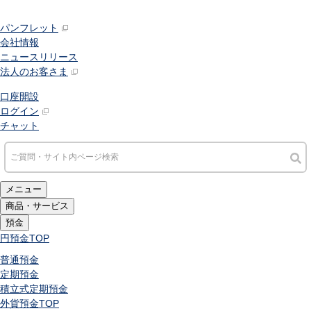
パンフレット
会社情報
ニュースリリース
法人のお客さま
口座開設
ログイン
チャット
メニュー
商品・サービス
預金
円預金
TOP
普通預金
定期預金
積立式定期預金
外貨預金
TOP