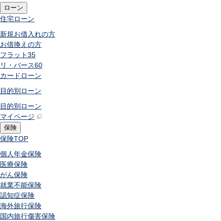
ローン
住宅ローン
新規お借入れの方
お借換えの方
フラット35
リ・バース60
カードローン
目的別ローン
目的別ローン
マイページ
保険
保険
TOP
個人年金保険
医療保険
がん保険
就業不能保険
認知症保険
海外旅行保険
国内旅行傷害保険