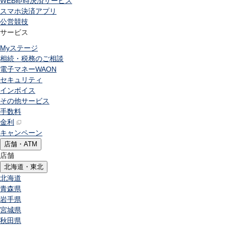
WEB即時決済サービス
スマホ決済アプリ
公営競技
サービス
Myステージ
相続・税務のご相談
電子マネーWAON
セキュリティ
インボイス
その他サービス
手数料
金利
キャンペーン
店舗・ATM
店舗
北海道・東北
北海道
青森県
岩手県
宮城県
秋田県