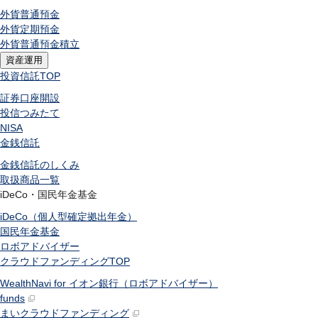
外貨普通預金
外貨定期預金
外貨普通預金積立
資産運用
投資信託
TOP
証券口座開設
投信つみたて
NISA
金銭信託
金銭信託のしくみ
取扱商品一覧
iDeCo・国民年金基金
iDeCo（個人型確定拠出年金）
国民年金基金
ロボアドバイザー
クラウドファンディング
TOP
WealthNavi for イオン銀行（ロボアドバイザー）
funds
まいクラウドファンディング