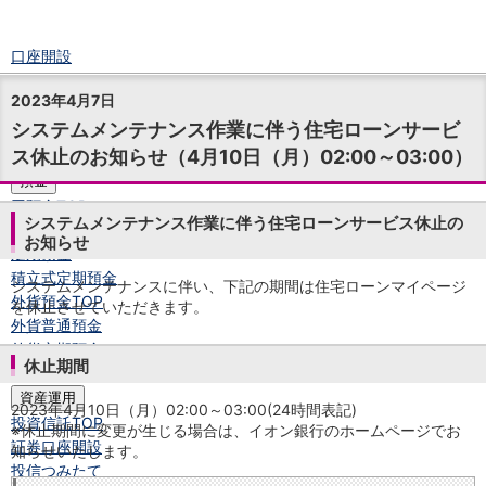
口座開設
ログイン
2023年4月7日
チャット
システムメンテナンス作業に伴う住宅ローンサービ
メニュー
ス休止のお知らせ（4月10日（月）02:00～03:00）
商品・サービス
預金
円預金
TOP
システムメンテナンス作業に伴う住宅ローンサービス休止の
普通預金
お知らせ
定期預金
積立式定期預金
システムメンテナンスに伴い、下記の期間は住宅ローンマイページ
外貨預金
TOP
を休止させていただきます。
外貨普通預金
外貨定期預金
休止期間
外貨普通預金積立
資産運用
2023年4月10日（月）02:00～03:00(24時間表記)
投資信託
TOP
※休止期間に変更が生じる場合は、イオン銀行のホームページでお
証券口座開設
知らせいたします。
投信つみたて