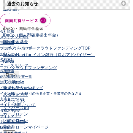
NISA
過去のお知らせ
金銭信託
金銭信託のしくみ
取扱商品一覧
iDeCo・国民年金基金
会社情報
iDeCo（個人型確定拠出年金）
メンテナンス情報
国民年金基金
電子公告
ロボアドバイザークラウドファンディング
TOP
プライバシーポリシー
お知らせ
WealthNavi for イオン銀行（ロボアドバイザー）
各種方針
funds
ニュースリリース
まいクラウドファンディング
採用情報
ローン
商品概要説明書一覧
住宅ローン
法人のお客さま
新規お借入れの方
インターネットバンキング
イオン銀行とお取引のある企業・事業主のみなさま
お借換えの方
支店名について
フラット35
サイトの利用について
リ・バース60
各種お手続き
カードローン
サイトマップ
目的別ローン
よくあるご質問
目的別ローンマイページ
English
お客さまサポート