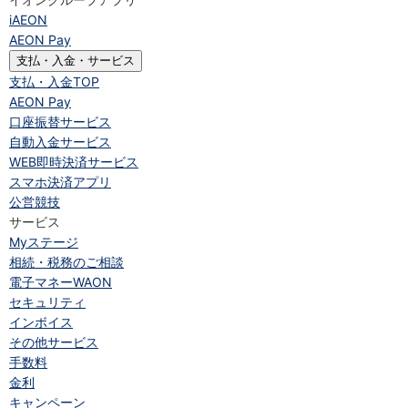
iAEON
AEON Pay
支払・入金・サービス
支払・入金
TOP
AEON Pay
口座振替サービス
自動入金サービス
WEB即時決済サービス
スマホ決済アプリ
公営競技
サービス
Myステージ
相続・税務のご相談
電子マネーWAON
セキュリティ
インボイス
その他サービス
手数料
金利
キャンペーン