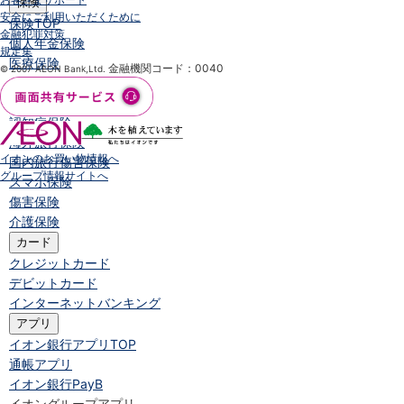
保険
安全にご利用いただくために
保険
TOP
金融犯罪対策
個人年金保険
規定集
医療保険
金融機関コード：0040
© 2007 AEON Bank,Ltd.
がん保険
就業不能保険
認知症保険
海外旅行保険
イオンのお買い物情報へ
国内旅行傷害保険
グループ情報サイトへ
スマホ保険
傷害保険
介護保険
カード
クレジットカード
デビットカード
インターネットバンキング
アプリ
イオン銀行アプリ
TOP
通帳アプリ
イオン銀行PayB
イオングループアプリ