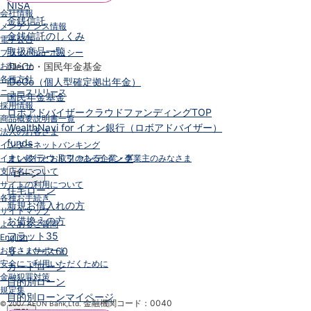
NISA
会社情報
金銭信託
メンテナンス情報
金銭信託のしくみ
電子公告
取扱商品一覧
プライバシーポリシー
お知らせ
iDeCo・国民年金基金
各種方針
iDeCo（個人型確定拠出年金）
ニュースリリース
国民年金基金
採用情報
ロボアドバイザークラウドファンディング
TOP
商品概要説明書一覧
WealthNavi for イオン銀行（ロボアドバイザー）
法人のお客さま
funds
インターネットバンキング
まいクラウドファンディング
イオン銀行とお取引のある企業・事業主のみなさま
支店名について
ローン
サイトの利用について
住宅ローン
各種お手続き
新規お借入れの方
サイトマップ
お借換えの方
よくあるご質問
フラット35
English
お客さまサポート
リ・バース60
安全にご利用いただくために
カードローン
金融犯罪対策
目的別ローン
規定集
目的別ローンマイページ
金融機関コード：0040
© 2007 AEON Bank,Ltd.