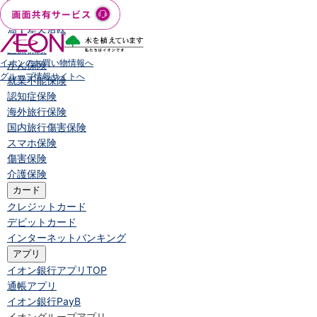
保険
保険
TOP
個人年金保険
医療保険
イオンのお買い物情報へ
がん保険
グループ情報サイトへ
就業不能保険
認知症保険
海外旅行保険
国内旅行傷害保険
スマホ保険
傷害保険
介護保険
カード
クレジットカード
デビットカード
インターネットバンキング
アプリ
イオン銀行アプリ
TOP
通帳アプリ
イオン銀行PayB
イオングループアプリ