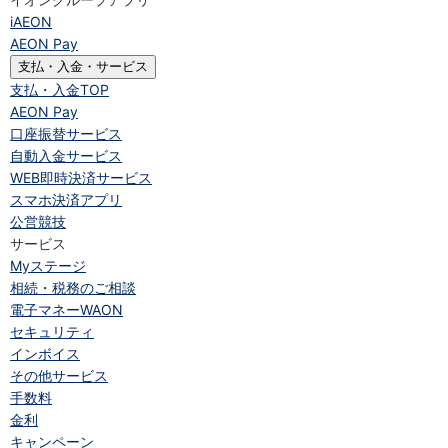
iAEON
AEON Pay
支払・入金・サービス
支払・入金
TOP
AEON Pay
口座振替サービス
自動入金サービス
WEB即時決済サービス
スマホ決済アプリ
公営競技
サービス
Myステージ
相続・税務のご相談
電子マネーWAON
セキュリティ
インボイス
その他サービス
手数料
金利
キャンペーン