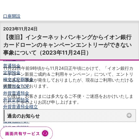
口座開設
ログイン
2023年11月24日
チャット
【復旧】インターネットバンキングからイオン銀行
メニュー
カードローンのキャンペーンエントリーができない
商品・サービス
事象について（2023年11月24日）
預金
円預金
TOP
普通預金
11月22日午前9時頃から11月24日正午頃にかけて、「イオン銀行カ
定期預金
ードローン新規ご成約＆ご利用キャンペーン」について、エントリ
積立式定期預金
ーできない事象が発生しておりましたが、現在はご利用いただける
状態となっております。
外貨預金
TOP
外貨普通預金
この度は、お客さまには多大なるご不便・ご迷惑をおかけいたしま
外貨定期預金
したことを心よりお詫び申し上げます。
外貨普通預金積立
資産運用
過去のお知らせ
投資信託
TOP
証券口座開設
投信つみたて