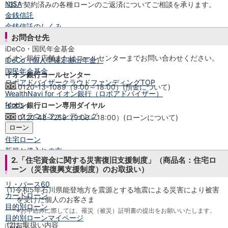
NISA
(3)
ご契約済みの各種ローンのご返済についてご相談を承ります。
金銭信託
金銭信託のしくみ
お問合せ先
取扱商品一覧
iDeCo・国民年金基金
イオン銀行店舗またはコールセンターまでお問い合わせください。
iDeCo（個人型確定拠出年金）
国民年金基金
イオン銀行コールセンター
ロボアドバイザークラウドファンディング
TOP
0120-13-1089（9:00～18:00）(預金について)
WealthNavi for イオン銀行（ロボアドバイザー）
funds
イオン銀行ローン専用ダイヤル
まいクラウドファンディング
0120-48-1258（9:00～18:00）(ローンについて)
ローン
住宅ローン
新規お借入れの方
2.「住宅資金に関する災害復旧支援制度」（商品名：住宅ロ
お借換えの方
ーン（災害復興支援制度）のお取扱い）
フラット35
リ・バース60
(1)
令和5年石川県能登地方を震源とする地震による災害により被害
カードローン
を受けた個人のお客さま
目的別ローン
※お申込みに際しては、罹災（被災）証明書の提出をお願いいたします。
目的別ローンマイページ
(2)
お取扱い内容