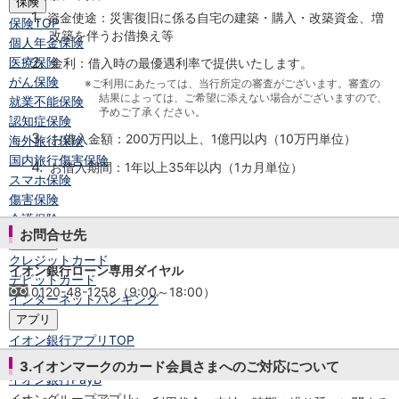
保険
1.
資金使途：災害復旧に係る自宅の建築・購入・改築資金、増
保険
TOP
改築を伴うお借換え等
個人年金保険
2.
医療保険
金利：借入時の最優遇利率で提供いたします。
がん保険
※ご利用にあたっては、当行所定の審査がございます。審査の
結果によっては、ご希望に添えない場合がございますので、
就業不能保険
予めご了承ください。
認知症保険
3.
お借入金額：200万円以上、1億円以内（10万円単位）
海外旅行保険
国内旅行傷害保険
4.
お借入期間：1年以上35年以内（1カ月単位）
スマホ保険
傷害保険
介護保険
お問合せ先
カード
クレジットカード
イオン銀行ローン専用ダイヤル
デビットカード
0120-48-1258（9:00～18:00）
インターネットバンキング
アプリ
イオン銀行アプリ
TOP
通帳アプリ
3.イオンマークのカード会員さまへのご対応について
イオン銀行PayB
イオングループアプリ