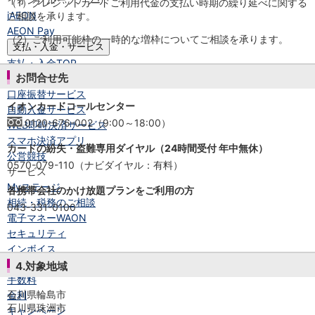
（1）クレジットカードご利用代金の支払い時期の繰り延べに関する
iAEON
ご相談を承ります。
AEON Pay
（2）ご利用可能枠の一時的な増枠についてご相談を承ります。
支払・入金・サービス
支払・入金
TOP
お問合せ先
AEON Pay
口座振替サービス
イオンカードコールセンター
自動入金サービス
0120-676-002（9:00～18:00）
WEB即時決済サービス
スマホ決済アプリ
カードの紛失・盗難専用ダイヤル（24時間受付 年中無休）
公営競技
0570-079-110（ナビダイヤル：有料）
サービス
Myステージ
各携帯会社のかけ放題プランをご利用の方
相続・税務のご相談
043-331-0100
電子マネーWAON
セキュリティ
インボイス
その他サービス
4.対象地域
手数料
石川県輪島市
金利
石川県珠洲市
キャンペーン