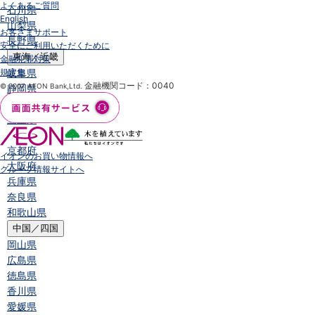
よくあるご質問
石川県
English
山梨県
お客さまサポート
長野県
安全にご利用いただくために
東海／近畿
金融犯罪対策
規定集
岐阜県
金融機関コード：0040
© 2007 AEON Bank,Ltd.
静岡県
愛知県
三重県
滋賀県
京都府
イオンのお買い物情報へ
大阪府
グループ情報サイトへ
兵庫県
奈良県
和歌山県
中国／四国
岡山県
広島県
徳島県
香川県
愛媛県