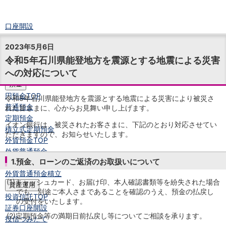
口座開設
ログイン
2023年5月6日
チャット
令和5年石川県能登地方を震源とする地震による災害
メニュー
への対応について
商品・サービス
預金
円預金
TOP
令和5年石川県能登地方を震源とする地震による災害により被災さ
普通預金
れた皆さまに、心からお見舞い申し上げます。
定期預金
イオン銀行は、被災されたお客さまに、下記のとおり対応させてい
積立式定期預金
ただきますので、お知らせいたします。
外貨預金
TOP
外貨普通預金
1.預金、ローンのご返済のお取扱いについて
外貨定期預金
外貨普通預金積立
(1)
キャッシュカード、お届け印、本人確認書類等を紛失された場合
資産運用
でも、別途ご本人さまであることを確認のうえ、預金の払戻し
投資信託
TOP
の受付をいたします。
証券口座開設
(2)
定期預金等の満期日前払戻し等についてご相談を承ります。
投信つみたて