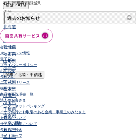
石川県鳳珠郡能登町
店舗・ATM
店舗
過去のお知らせ
北海道・東北
北海道
青森県
岩手県
宮城県
会社情報
メンテナンス情報
秋田県
電子公告
山形県
プライバシーポリシー
福島県
お知らせ
関東／北陸・甲信越
各種方針
茨城県
ニュースリリース
採用情報
栃木県
商品概要説明書一覧
群馬県
法人のお客さま
埼玉県
インターネットバンキング
千葉県
イオン銀行とお取引のある企業・事業主のみなさま
東京都
支店名について
神奈川県
サイトの利用について
新潟県
各種お手続き
サイトマップ
富山県