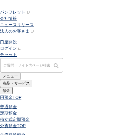
パンフレット
会社情報
ニュースリリース
法人のお客さま
口座開設
ログイン
チャット
メニュー
商品・サービス
預金
円預金
TOP
普通預金
定期預金
積立式定期預金
外貨預金
TOP