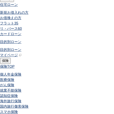
住宅ローン
新規お借入れの方
お借換えの方
フラット35
リ・バース60
カードローン
目的別ローン
目的別ローン
マイページ
保険
保険
TOP
個人年金保険
医療保険
がん保険
就業不能保険
認知症保険
海外旅行保険
国内旅行傷害保険
スマホ保険