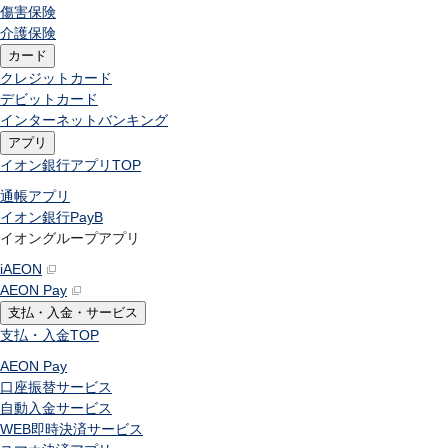
傷害保険
介護保険
カード
クレジットカード
デビットカード
インターネットバンキング
アプリ
イオン銀行アプリ
TOP
通帳アプリ
イオン銀行PayB
イオングループアプリ
iAEON
AEON Pay
支払・入金・サービス
支払・入金
TOP
AEON Pay
口座振替サービス
自動入金サービス
WEB即時決済サービス