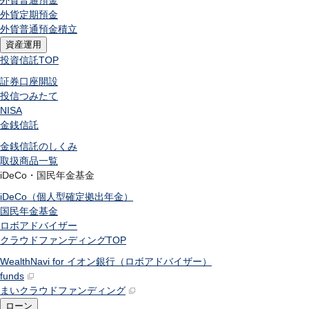
外貨普通預金
外貨定期預金
外貨普通預金積立
資産運用
投資信託
TOP
証券口座開設
投信つみたて
NISA
金銭信託
金銭信託のしくみ
取扱商品一覧
iDeCo・国民年金基金
iDeCo（個人型確定拠出年金）
国民年金基金
ロボアドバイザー
クラウドファンディング
TOP
WealthNavi for イオン銀行（ロボアドバイザー）
funds
まいクラウドファンディング
ローン