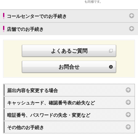
NISA
金銭信託
金銭信託のしくみ
コールセンターでのお手続き
取扱商品一覧
店舗でのお手続き
iDeCo・国民年金基金
iDeCo（個人型確定拠出年金）
国民年金基金
ロボアドバイザークラウドファンディング
TOP
よくあるご質問
WealthNavi for イオン銀行（ロボアドバイザー）
funds
お問合せ
まいクラウドファンディング
ローン
住宅ローン
届出内容を変更する場合
新規お借入れの方
お借換えの方
キャッシュカード、確認番号表の紛失など
フラット35
リ・バース60
暗証番号、パスワードの失念・変更など
カードローン
目的別ローン
その他のお手続き
目的別ローンマイページ