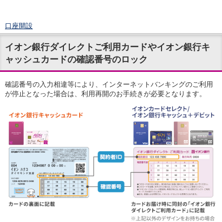
口座開設
ログイン
イオン銀行ダイレクトご利用カードやイオン銀行キ
チャット
ャッシュカードの確認番号のロック
メニュー
商品・サービス
預金
確認番号の入力相違等により、インターネットバンキングのご利用
が停止となった場合は、利用再開のお手続きが必要となります。
円預金
TOP
普通預金
定期預金
積立式定期預金
外貨預金
TOP
外貨普通預金
外貨定期預金
外貨普通預金積立
資産運用
投資信託
TOP
証券口座開設
投信つみたて