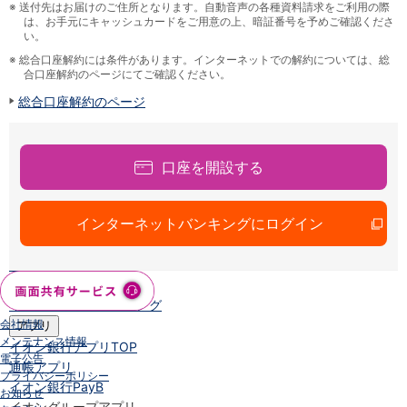
保険
※
送付先はお届けのご住所となります。自動音声の各種資料請求をご利用の際
は、お手元にキャッシュカードをご用意の上、暗証番号を予めご確認くださ
保険
TOP
い。
個人年金保険
※
総合口座解約には条件があります。インターネットでの解約については、総
医療保険
合口座解約のページにてご確認ください。
がん保険
総合口座解約のページ
就業不能保険
認知症保険
海外旅行保険
国内旅行傷害保険
口座を開設する
スマホ保険
傷害保険
インターネットバンキングにログイン
介護保険
カード
クレジットカード
デビットカード
インターネットバンキング
会社情報
アプリ
メンテナンス情報
イオン銀行アプリ
TOP
電子公告
通帳アプリ
プライバシーポリシー
イオン銀行PayB
お知らせ
イオングループアプリ