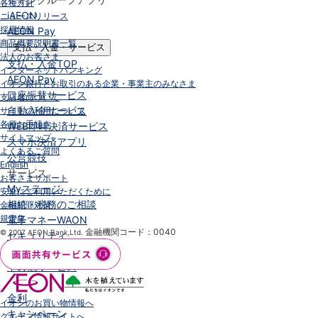
各種方針
iAEON
ニュースリリース
採用情報
AEON Pay
商品概要説明書一覧
支払・入金・サービス
法人のお客さま
支払・入金
TOP
インターネットバンキング
AEON Pay
イオン銀行とお取引のある企業・事業主のみなさま
口座振替サービス
支店名について
自動入金サービス
サイトの利用について
各種お手続き
WEB即時決済サービス
サイトマップ
スマホ決済アプリ
よくあるご質問
公営競技
English
サービス
お客さまサポート
Myステージ
安全にご利用いただくために
相続・税務のご相談
金融犯罪対策
規定集
電子マネーWAON
金融機関コード：0040
© 2007 AEON Bank,Ltd.
セキュリティ
インボイス
その他サービス
手数料
金利
イオンのお買い物情報へ
キャンペーン
グループ情報サイトへ