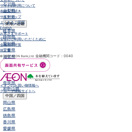
石川県
サイトの利用について
山梨県
各種お手続き
サイトマップ
長野県
よくあるご質問
東海／近畿
English
岐阜県
お客さまサポート
静岡県
安全にご利用いただくために
愛知県
金融犯罪対策
三重県
規定集
金融機関コード：0040
滋賀県
© 2007 AEON Bank,Ltd.
京都府
大阪府
兵庫県
奈良県
イオンのお買い物情報へ
和歌山県
グループ情報サイトへ
中国／四国
岡山県
広島県
徳島県
香川県
愛媛県