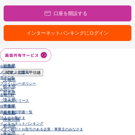
店舗・ATM
店舗
口座を開設する
北海道・東北
北海道
青森県
インターネットバンキングにログイン
岩手県
宮城県
秋田県
山形県
福島県
会社情報
メンテナンス情報
関東／北陸・甲信越
電子公告
茨城県
プライバシーポリシー
栃木県
お知らせ
群馬県
各種方針
埼玉県
ニュースリリース
千葉県
採用情報
商品概要説明書一覧
東京都
法人のお客さま
神奈川県
インターネットバンキング
新潟県
イオン銀行とお取引のある企業・事業主のみなさま
富山県
支店名について