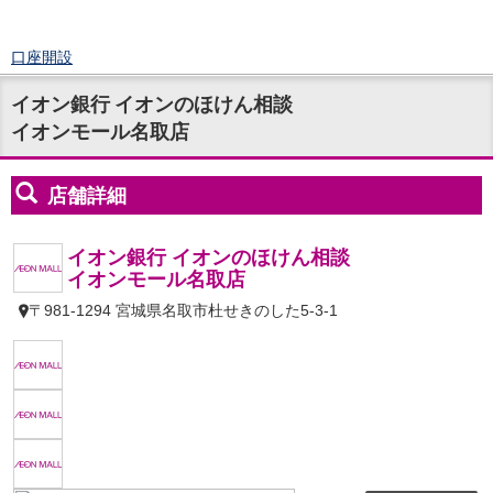
口座開設
ログイン
イオン銀行 イオンのほけん相談
チャット
イオンモール名取店
メニュー
商品・サービス
預金
円預金
TOP
普通預金
定期預金
積立式定期預金
外貨預金
TOP
外貨普通預金
外貨定期預金
外貨普通預金積立
資産運用
投資信託
TOP
証券口座開設
投信つみたて