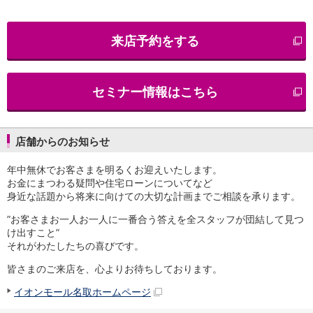
iAEON
AEON Pay
来店予約をする
支払・入金・サービス
支払・入金
TOP
AEON Pay
セミナー情報はこちら
口座振替サービス
自動入金サービス
WEB即時決済サービス
スマホ決済アプリ
店舗からのお知らせ
公営競技
年中無休でお客さまを明るくお迎えいたします。
サービス
お金にまつわる疑問や住宅ローンについてなど
Myステージ
身近な話題から将来に向けての大切な計画までご相談を承ります。
相続・税務のご相談
電子マネーWAON
”お客さまお一人お一人に一番合う答えを全スタッフが団結して見つ
セキュリティ
け出すこと”
それがわたしたちの喜びです。
インボイス
その他サービス
皆さまのご来店を、心よりお待ちしております。
手数料
イオンモール名取ホームページ
金利
キャンペーン