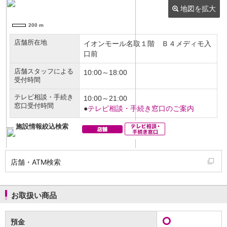
NISA
金銭信託
金銭信託のしくみ
取扱商品一覧
iDeCo・国民年金基金
iDeCo（個人型確定拠出年金）
国民年金基金
ロボアドバイザークラウドファンディング
TOP
WealthNavi for イオン銀行（ロボアドバイザー）
funds
まいクラウドファンディング
ローン
住宅ローン
新規お借入れの方
お借換えの方
店舗・ATM検索
フラット35
リ・バース60
カードローン
お取扱い商品
目的別ローン
目的別ローンマイページ
預金