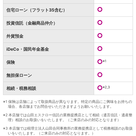
保険
保険
TOP
住宅ローン（フラット35含む）
個人年金保険
医療保険
投資信託（金融商品仲介）
がん保険
就業不能保険
外貨預金
認知症保険
海外旅行保険
iDeCo・国民年金基金
国内旅行傷害保険
スマホ保険
※1
保険
傷害保険
介護保険
無担保ローン
カード
※2,3
相続・税務相談
クレジットカード
デビットカード
インターネットバンキング
※1
保険は店舗によって取扱商品が異なります。特定の商品にご興味をお持ちの
場合、各店舗までお問合せいただきますようお願いいたします。
アプリ
※2
本店舗では山田エスクロー信託の業務提携店として相続（遺言信託・遺産整
イオン銀行アプリ
TOP
理）相談のお取扱いをいたします。（ご来店のみの対応となります）
通帳アプリ
※3
本店舗では税理士法人山田合同事務所の業務提携店として税務相談のお取扱
イオン銀行PayB
いをいたします。（ご来店のみの対応となります。）
イオングループアプリ