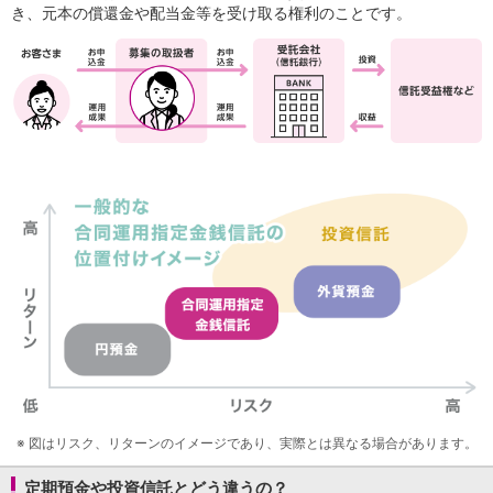
保険
き、元本の償還金や配当金等を受け取る権利のことです。
保険
TOP
個人年金保険
医療保険
がん保険
就業不能保険
認知症保険
海外旅行保険
国内旅行傷害保険
スマホ保険
傷害保険
介護保険
カード
クレジットカード
デビットカード
インターネットバンキング
アプリ
イオン銀行アプリ
TOP
※
図はリスク、リターンのイメージであり、実際とは異なる場合があります。
通帳アプリ
イオン銀行PayB
定期預金や投資信託とどう違うの？
イオングループアプリ