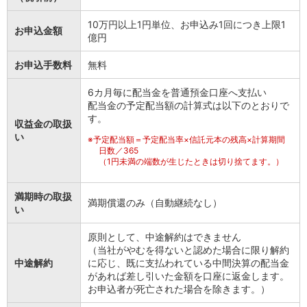
会社情報
10万円以上1円単位、お申込み1回につき上限1
ニュースリリース
お申込金額
億円
法人のお客さま
お申込手数料
無料
6カ月毎に配当金を普通預金口座へ支払い
配当金の予定配当額の計算式は以下のとおりで
す。
収益金の取扱
い
※
予定配当額＝予定配当率×信託元本の残高×計算期間
日数／365
（1円未満の端数が生じたときは切り捨てます。）
満期時の取扱
満期償還のみ（自動継続なし）
い
原則として、中途解約はできません
（当社がやむを得ないと認めた場合に限り解約
中途解約
に応じ、既に支払われている中間決算の配当金
があれば差し引いた金額を口座に返金します。
お申込者が死亡された場合を除きます。）