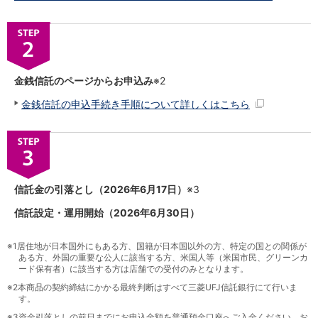
金銭信託のページからお申込み
※2
金銭信託の申込手続き手順について詳しくはこちら
信託金の引落とし（2026年6月17日）
※3
信託設定・運用開始（2026年6月30日）
※1
居住地が日本国外にもある方、国籍が日本国以外の方、特定の国との関係が
ある方、外国の重要な公人に該当する方、米国人等（米国市民、グリーンカ
ード保有者）に該当する方は店舗での受付のみとなります。
※2
本商品の契約締結にかかる最終判断はすべて三菱UFJ信託銀行にて行いま
す。
※3
資金引落としの前日までにお申込金額を普通預金口座へご入金ください。お