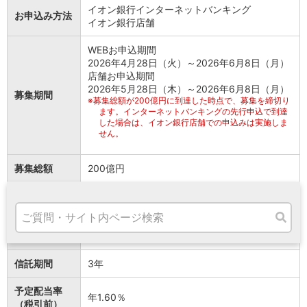
高知県
イオン銀行インターネットバンキング
お申込み方法
イオン銀行店舗
九州・沖縄
福岡県
WEBお申込期間
熊本県
2026年4月28日（火）～2026年6月8日（月）
宮崎県
店舗お申込期間
鹿児島県
2026年5月28日（木）～2026年6月8日（月）
募集期間
沖縄県
※
募集総額が200億円に到達した時点で、募集を締切り
ます。インターネットバンキングの先行申込で到達
オンライン相談専用
した場合は、イオン銀行店舗での申込みは実施しま
ATM
せん。
ATMサービス
ATM検索
募集総額
200億円
お客さまサポート
信託金のお支
2026年6月17日（水）（イオン銀行普通預金口
払日
座からお引落としとなります）
信託設定日
2026年6月30日（火）
タマルWeb
信託期間
3年
セミナー
安全にご利用いただくために
予定配当率
年1.60％
パンフレット
（税引前）