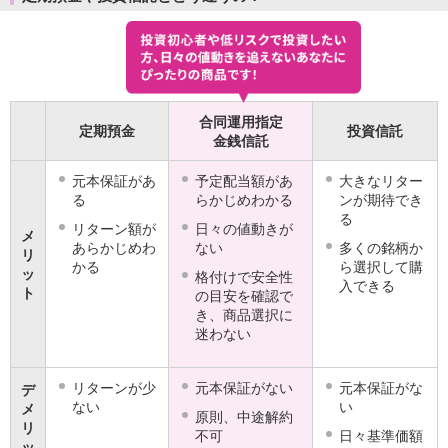
iAEON
AEON Pay
支払・入金・サービス
支払・入金
TOP
AEON Pay
合同運用指定
定期預金
投資信託
口座振替サービス
金銭信託
自動入金サービス
WEB即時決済サービス
元本保証があ
予定配当額があ
大きなリター
る
らかじめわかる
ンが期待でき
スマホ決済アプリ
る
公営競技
リターン額が
日々の値動きが
メ
サービス
あらかじめわ
ない
多くの銘柄か
リ
Myステージ
かる
ら選択して購
ッ
格付けで安全性
入できる
相続・税務のご相談
ト
の目安を確認で
電子マネーWAON
き、商品選択に
セキュリティ
迷わない
インボイス
その他サービス
リターンが少
元本保証がない
元本保証がな
デ
手数料
ない
い
メ
原則、中途解約
金利
リ
不可
日々基準価額
キャンペーン
ッ