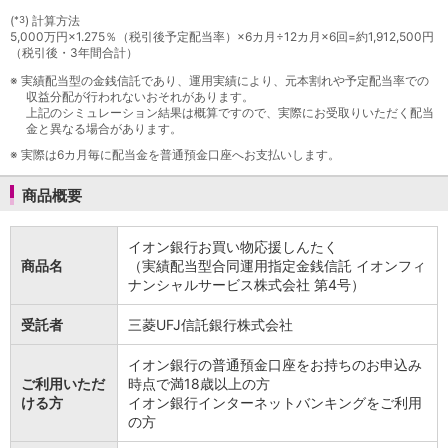
石川県
(
) 計算方法
*3
山梨県
5,000万円×1.275％（税引後予定配当率）×6カ月÷12カ月×6回=約1,912,500円
（税引後・3年間合計）
長野県
※
実績配当型の金銭信託であり、運用実績により、元本割れや予定配当率での
東海／近畿
収益分配が行われないおそれがあります。
岐阜県
上記のシミュレーション結果は概算ですので、実際にお受取りいただく配当
静岡県
金と異なる場合があります。
愛知県
※
実際は6カ月毎に配当金を普通預金口座へお支払いします。
三重県
滋賀県
商品概要
京都府
大阪府
イオン銀行お買い物応援しんたく
兵庫県
商品名
（実績配当型合同運用指定金銭信託 イオンフィ
奈良県
ナンシャルサービス株式会社 第4号）
和歌山県
受託者
三菱UFJ信託銀行株式会社
中国／四国
岡山県
イオン銀行の普通預金口座をお持ちのお申込み
広島県
ご利用いただ
時点で満18歳以上の方
徳島県
ける方
イオン銀行インターネットバンキングをご利用
香川県
の方
愛媛県