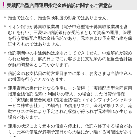
実績配当型合同運用指定金銭信託に関するご留意点
預金ではなく、預金保険制度の対象ではありません。
イオン銀行が募集取扱業務（電子申込型電子募集取扱業務を含
む）を行い、三菱UFJ信託銀行が受託者として資産の運用、管理
を行う実績配当型の金銭信託であり、元本および予定配当率を保
証するものではありません。
信託期間中の中途解約は原則としてできません。中途解約が認め
られた場合は、解約日までにお客さまに支払済みの配当金合計額
が解約調整金としてかかります。
信託金のお支払日の前営業日までに限り、お客さまは当該申込み
の撤回を行うことができます。
運用資産の裏付けとなる住宅ローン債権（「実績配当型合同運用
指定金銭信託 愛称：利回りの賢人」の場合）または貸付債権
（「実績配当型合同運用指定金銭信託（イオンフィナンシャルサ
ービス株式会社）」の場合）の信用リスク、金利変動リスク、流
動性リスク等により予定された収益が得られず元本割れが生じる
場合があります。
運用の状況により元本の償還を停止し、信託を終了する場合があ
り、元本の償還が満期予定日から大幅にかい離する可能性があり