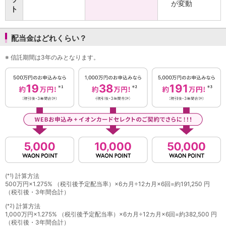
が変動
ト
店舗・ATM
店舗
北海道・東北
配当金はどれくらい？
北海道
青森県
※
信託期間は3年のみとなります。
岩手県
宮城県
秋田県
山形県
福島県
関東／北陸・甲信越
茨城県
栃木県
群馬県
埼玉県
(
) 計算方法
*1
千葉県
500万円×1.275% （税引後予定配当率）×6カ月÷12カ月×6回=約191,250 円
東京都
（税引後・3年間合計）
神奈川県
(
) 計算方法
*2
新潟県
1,000万円×1.275% （税引後予定配当率）×6カ月÷12カ月×6回=約382,500 円
富山県
（税引後・3年間合計）