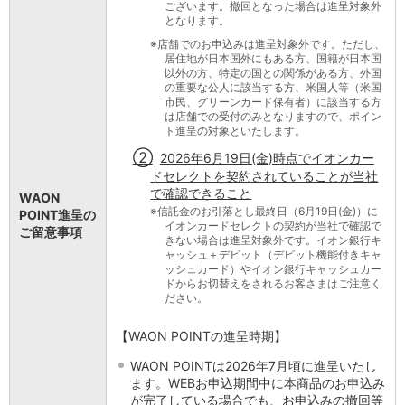
ございます。撤回となった場合は進呈対象外
となります。
※
店舗でのお申込みは進呈対象外です。ただし、
居住地が日本国外にもある方、国籍が日本国
以外の方、特定の国との関係がある方、外国
の重要な公人に該当する方、米国人等（米国
市民、グリーンカード保有者）に該当する方
は店舗での受付のみとなりますので、ポイン
ト進呈の対象といたします。
②
2026年6月19日(金)時点でイオンカー
ドセレクトを契約されていることが当社
で確認できること
WAON
※
信託金のお引落とし最終日（6月19日(金)）に
POINT進呈の
イオンカードセレクトの契約が当社で確認で
ご留意事項
きない場合は進呈対象外です。イオン銀行キ
ャッシュ＋デビット（デビット機能付きキャ
ッシュカード）やイオン銀行キャッシュカー
ドからお切替えをされるお客さまはご注意く
ださい。
【WAON POINTの進呈時期】
WAON POINTは2026年7月頃に進呈いたし
ます。WEBお申込期間中に本商品のお申込み
が完了している場合でも、お申込みの撤回等