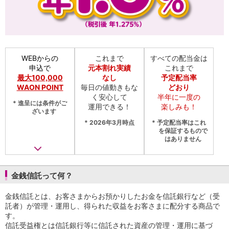
NISA
金銭信託
金銭信託のしくみ
取扱商品一覧
iDeCo・国民年金基金
WEBからの
これまで
すべての配当金は
iDeCo（個人型確定拠出年金）
申込で
元本割れ実績
これまで
国民年金基金
最大100,000
なし
予定配当率
ロボアドバイザークラウドファンディング
TOP
WAON POINT
毎日の値動きもな
どおり
WealthNavi for イオン銀行（ロボアドバイザー）
く安心して
半年に一度の
*
進呈には条件がご
funds
運用できる！
楽しみも！
ざいます
まいクラウドファンディング
*
2026年3月時点
*
予定配当率はこれ
ローン
を保証するもので
はありません
住宅ローン
新規お借入れの方
お借換えの方
フラット35
金銭信託って何？
リ・バース60
カードローン
金銭信託とは、お客さまからお預かりしたお金を信託銀行など（受
託者）が管理・運用し、得られた収益をお客さまに配分する商品で
目的別ローン
す。
目的別ローンマイページ
信託受益権とは信託銀行等に信託された資産の管理・運用に基づ