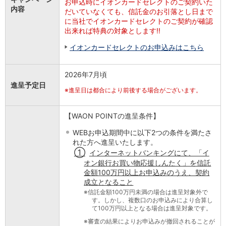
お申込時にイオンカードセレクトのご契約いた
内容
だいていなくても、信託金のお引落とし日まで
に当社でイオンカードセレクトのご契約が確認
出来れば特典の対象とします!!
イオンカードセレクトのお申込みはこちら
2026年7月頃
進呈予定日
※
進呈日は都合により前後する場合がございます。
【WAON POINTの進呈条件】
WEBお申込期間中に以下2つの条件を満たさ
れた方へ進呈いたします。
①
インターネットバンキングにて、「イ
オン銀行お買い物応援しんたく」を信託
金額100万円以上お申込みのうえ、契約
成立となること
※
信託金額100万円未満の場合は進呈対象外で
す。しかし、複数口のお申込みにより合算し
て100万円以上となる場合は進呈対象です。
※
審査の結果によりお申込みが撤回されることが