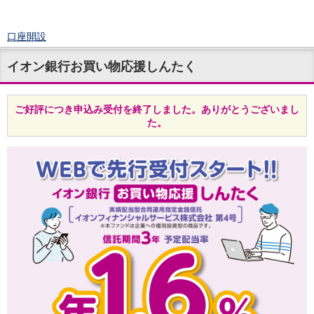
口座開設
ログイン
イオン銀行お買い物応援しんたく
チャット
メニュー
商品・サービス
ご好評につき申込み受付を終了しました。ありがとうございまし
預金
た。
円預金
TOP
普通預金
定期預金
積立式定期預金
外貨預金
TOP
外貨普通預金
外貨定期預金
外貨普通預金積立
資産運用
投資信託
TOP
証券口座開設
投信つみたて