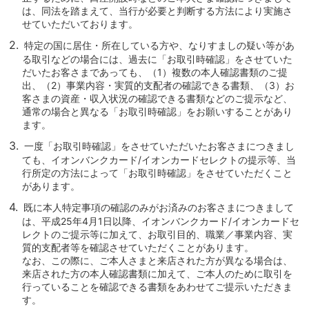
石川県
は、同法を踏まえて、当行が必要と判断する方法により実施さ
せていただいております。
山梨県
長野県
2.
特定の国に居住・所在している方や、なりすましの疑い等があ
東海／近畿
る取引などの場合には、過去に「お取引時確認」をさせていた
岐阜県
だいたお客さまであっても、（1）複数の本人確認書類のご提
出、（2）事業内容・実質的支配者の確認できる書類、（3）お
静岡県
客さまの資産・収入状況の確認できる書類などのご提示など、
愛知県
通常の場合と異なる「お取引時確認」をお願いすることがあり
三重県
ます。
滋賀県
3.
一度「お取引時確認」をさせていただいたお客さまにつきまし
京都府
ても、イオンバンクカード/イオンカードセレクトの提示等、当
大阪府
行所定の方法によって「お取引時確認」をさせていただくこと
兵庫県
があります。
奈良県
4.
既に本人特定事項の確認のみがお済みのお客さまにつきまして
和歌山県
は、平成25年4月1日以降、イオンバンクカード/イオンカードセ
中国／四国
レクトのご提示等に加えて、お取引目的、職業／事業内容、実
岡山県
質的支配者等を確認させていただくことがあります。
広島県
なお、この際に、ご本人さまと来店された方が異なる場合は、
徳島県
来店された方の本人確認書類に加えて、ご本人のために取引を
香川県
行っていることを確認できる書類をあわせてご提示いただきま
す。
愛媛県