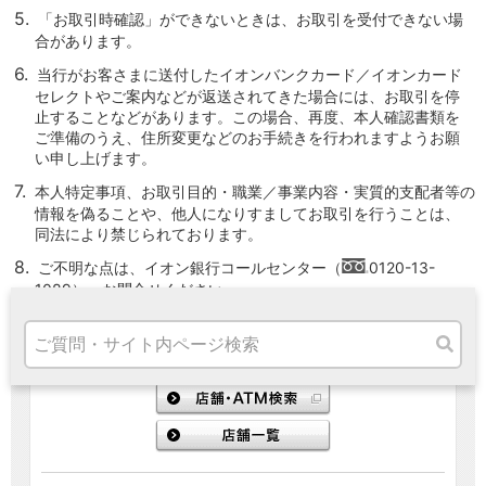
高知県
5.
「お取引時確認」ができないときは、お取引を受付できない場
九州・沖縄
合があります。
福岡県
6.
当行がお客さまに送付したイオンバンクカード／イオンカード
熊本県
セレクトやご案内などが返送されてきた場合には、お取引を停
宮崎県
止することなどがあります。この場合、再度、本人確認書類を
鹿児島県
ご準備のうえ、住所変更などのお手続きを行われますようお願
沖縄県
い申し上げます。
オンライン相談専用
7.
本人特定事項、お取引目的・職業／事業内容・実質的支配者等の
ATM
情報を偽ることや、他人になりすましてお取引を行うことは、
ATMサービス
同法により禁じられております。
ATM検索
8.
ご不明な点は、イオン銀行コールセンター（
0120-13-
お客さまサポート
1089）へお問合せください。
タマルWeb
セミナー
安全にご利用いただくために
パンフレット