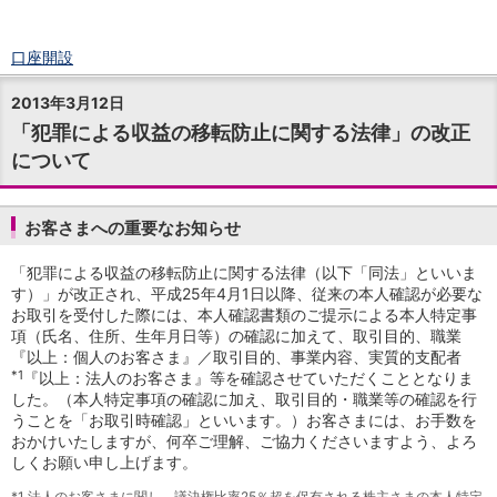
口座開設
ログイン
2013年3月12日
チャット
「犯罪による収益の移転防止に関する法律」の改正
メニュー
について
商品・サービス
預金
円預金
TOP
お客さまへの重要なお知らせ
普通預金
定期預金
「犯罪による収益の移転防止に関する法律（以下「同法」といいま
積立式定期預金
す）」が改正され、平成25年4月1日以降、従来の本人確認が必要な
外貨預金
TOP
お取引を受付した際には、本人確認書類のご提示による本人特定事
外貨普通預金
項（氏名、住所、生年月日等）の確認に加えて、取引目的、職業
外貨定期預金
『以上：個人のお客さま』／取引目的、事業内容、実質的支配者
*1
『以上：法人のお客さま』等を確認させていただくこととなりま
外貨普通預金積立
した。（本人特定事項の確認に加え、取引目的・職業等の確認を行
資産運用
うことを「お取引時確認」といいます。）お客さまには、お手数を
投資信託
TOP
おかけいたしますが、何卒ご理解、ご協力くださいますよう、よろ
証券口座開設
しくお願い申し上げます。
投信つみたて
*1
法人のお客さまに関し、議決権比率25％超を保有される株主さまの本人特定