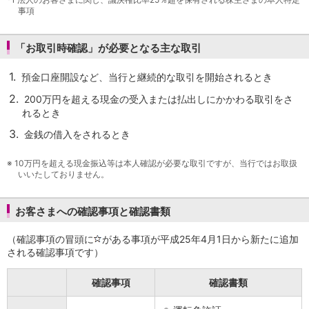
NISA
事項
金銭信託
金銭信託のしくみ
「お取引時確認」が必要となる主な取引
取扱商品一覧
iDeCo・国民年金基金
1.
預金口座開設など、当行と継続的な取引を開始されるとき
iDeCo（個人型確定拠出年金）
国民年金基金
2.
200万円を超える現金の受入または払出しにかかわる取引をさ
ロボアドバイザークラウドファンディング
TOP
れるとき
WealthNavi for イオン銀行（ロボアドバイザー）
3.
金銭の借入をされるとき
funds
まいクラウドファンディング
※
10万円を超える現金振込等は本人確認が必要な取引ですが、当行ではお取扱
ローン
いいたしておりません。
住宅ローン
新規お借入れの方
お客さまへの確認事項と確認書類
お借換えの方
フラット35
（確認事項の冒頭に
がある事項が平成25年4月1日から新たに追加
リ・バース60
される確認事項です）
カードローン
目的別ローン
確認事項
確認書類
目的別ローンマイページ