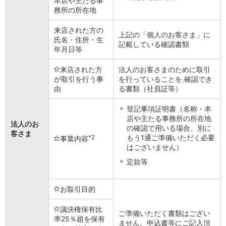
本店や主たる事
務所の所在地
iAEON
AEON Pay
来店された方の
支払・入金・サービス
上記の「個人のお客さま」に
氏名・住所・生
記載している確認書類
支払・入金
TOP
年月日等
AEON Pay
口座振替サービス
来店された方
法人のお客さまのために取引
自動入金サービス
が取引を行う事
を行っていることを.確認でき
由
る書類（社員証等）
WEB即時決済サービス
スマホ決済アプリ
登記事項証明書（名称・本
公営競技
店や主たる事務所の所在地
サービス
法人のお
の確認で用いる場合、別に
客さま
Myステージ
もう1通ご準備いただく必要
*2
事業内容
相続・税務のご相談
はございません）
電子マネーWAON
定款等
セキュリティ
インボイス
お取引目的
その他サービス
手数料
議決権保有比
金利
ご準備いただく書類はござい
率25％超を保有
キャンペーン
ません。申込書等にご記入頂