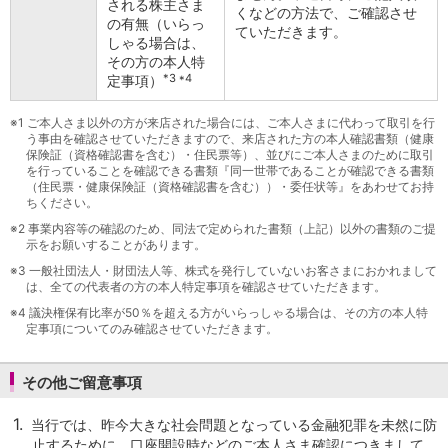
される株主さま
くなどの方法で、ご確認させ
店舗・ATM
の有無（いらっ
ていただきます。
店舗
しゃる場合は、
その方の本人特
北海道・東北
*3 *4
定事項）
北海道
青森県
※1
ご本人さま以外の方が来店された場合には、ご本人さまに代わって取引を行
岩手県
う事由を確認させていただきますので、来店された方の本人確認書類（健康
宮城県
保険証（資格確認書を含む）・住民票等）、並びにご本人さまのために取引
を行っていることを確認できる書類『同一世帯であることが確認できる書類
秋田県
（住民票・健康保険証（資格確認書を含む））・委任状等』をあわせてお持
山形県
ちください。
福島県
※2
事業内容等の確認のため、同法で定められた書類（上記）以外の書類のご提
関東／北陸・甲信越
示をお願いすることがあります。
茨城県
※3
一般社団法人・財団法人等、株式を発行していないお客さまにおかれまして
栃木県
は、全ての代表者の方の本人特定事項を確認させていただきます。
群馬県
※4
議決権保有比率が50％を超える方がいらっしゃる場合は、その方の本人特
埼玉県
定事項についてのみ確認させていただきます。
千葉県
東京都
その他ご留意事項
神奈川県
新潟県
1.
当行では、昨今大きな社会問題となっている金融犯罪を未然に防
富山県
止するために、口座開設時などのご本人さま確認につきまして