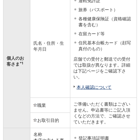
運転免許証
保険
保険
TOP
旅券（パスポート）
個人年金保険
各種健康保険証（資格確認
医療保険
書を含む）
がん保険
在留カード等
就業不能保険
認知症保険
住民基本台帳カード（顔写
氏名・住所・生
真付のもの）
年月日
海外旅行保険
国内旅行傷害保険
個人のお
店舗での受付と郵送での受付
スマホ保険
*1
客さま
では取扱が異なります。詳細
傷害保険
は下記ページをご確認下さ
介護保険
い。
カード
本人確認について
クレジットカード
デビットカード
ご準備いただく書類はござい
インターネットバンキング
職業
ません。申込書等にご記入頂
アプリ
くなどの方法で、ご確認させ
イオン銀行アプリ
TOP
お取引目的
ていただきます。
通帳アプリ
イオン銀行PayB
名称
登記事項証明書
イオングループアプリ