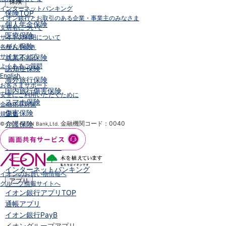
保険
インターネットバンキング
保険
TOP
イオン銀行とお取引のある企業・事業主のみなさま
個人年金保険
支店名について
医療保険
サイトの利用について
がん保険
各種お手続き
サイトマップ
就業不能保険
よくあるご質問
認知症保険
English
海外旅行保険
お客さまサポート
国内旅行傷害保険
安全にご利用いただくために
スマホ保険
金融犯罪対策
傷害保険
規定集
介護保険
金融機関コード：0040
© 2007 AEON Bank,Ltd.
カード
クレジットカード
デビットカード
インターネットバンキング
イオンのお買い物情報へ
アプリ
グループ情報サイトへ
イオン銀行アプリ
TOP
通帳アプリ
イオン銀行PayB
イオングループアプリ