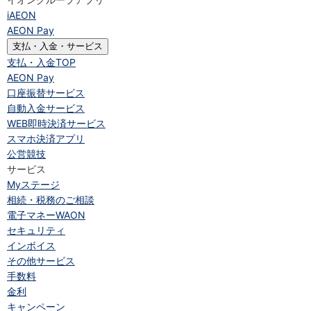
iAEON
AEON Pay
支払・入金・サービス
支払・入金
TOP
AEON Pay
口座振替サービス
自動入金サービス
WEB即時決済サービス
スマホ決済アプリ
公営競技
サービス
Myステージ
相続・税務のご相談
電子マネーWAON
セキュリティ
インボイス
その他サービス
手数料
金利
キャンペーン