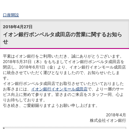
口座開設
ログイン
2018年4月27日
チャット
イオン銀行ボンベルタ成田店の営業に関するお知ら
メニュー
せ
商品・サービス
預金
円預金
TOP
平素はイオン銀行をご利用いただき、誠にありがとうございます。
普通預金
2018年5月31日（木）をもちましてイオン銀行ボンベルタ成田店を
閉店し、2018年6月1日（金）より、イオン銀行イオンモール成田店
定期預金
に統合させていただく運びとなりましたので、お知らせいたしま
積立式定期預金
す。
外貨預金
TOP
イオン銀行ボンベルタ成田店でお取引させていただいておりました
外貨普通預金
お客さまには、
イオン銀行イオンモール成田店
で、より一層のサー
外貨定期預金
ビス向上に努めて参ります。皆さまのご来店をスタッフ一同、心よ
外貨普通預金積立
りお待ちしております。
引き続き、ご愛顧賜りますようお願い申し上げます。
資産運用
投資信託
TOP
2018年4月
証券口座開設
株式会社イオン銀行
投信つみたて