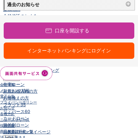
NISA
過去のお知らせ
金銭信託
金銭信託のしくみ
取扱商品一覧
iDeCo・国民年金基金
口座を開設する
iDeCo（個人型確定拠出年金）
国民年金基金
ロボアドバイザークラウドファンディング
TOP
インターネットバンキングにログイン
WealthNavi for イオン銀行（ロボアドバイザー）
funds
まいクラウドファンディング
ローン
住宅ローン
会社情報
メンテナンス情報
新規お借入れの方
電子公告
お借換えの方
プライバシーポリシー
フラット35
お知らせ
リ・バース60
各種方針
カードローン
ニュースリリース
目的別ローン
採用情報
商品概要説明書一覧
目的別ローンマイページ
法人のお客さま