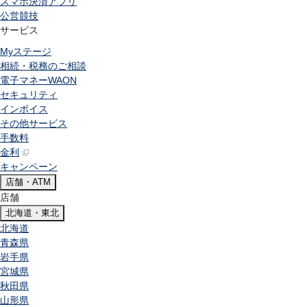
スマホ決済アプリ
公営競技
サービス
Myステージ
相続・税務のご相談
電子マネーWAON
セキュリティ
インボイス
その他サービス
手数料
金利
キャンペーン
店舗・ATM
店舗
北海道・東北
北海道
青森県
岩手県
宮城県
秋田県
山形県