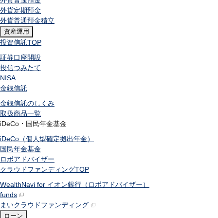
外貨普通預金
外貨定期預金
外貨普通預金積立
資産運用
投資信託
TOP
証券口座開設
投信つみたて
NISA
金銭信託
金銭信託のしくみ
取扱商品一覧
iDeCo・国民年金基金
iDeCo（個人型確定拠出年金）
国民年金基金
ロボアドバイザー
クラウドファンディング
TOP
WealthNavi for イオン銀行（ロボアドバイザー）
funds
まいクラウドファンディング
ローン