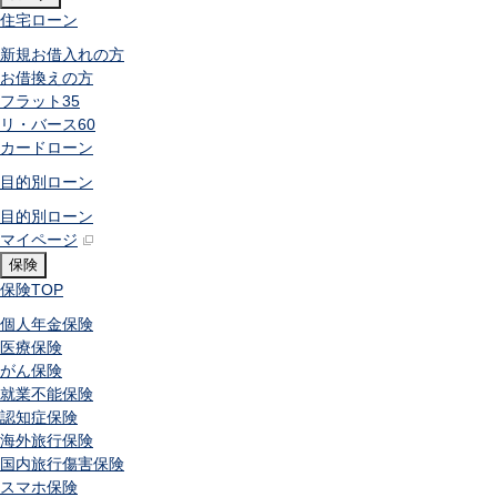
住宅ローン
新規お借入れの方
お借換えの方
フラット35
リ・バース60
カードローン
目的別ローン
目的別ローン
マイページ
保険
保険
TOP
個人年金保険
医療保険
がん保険
就業不能保険
認知症保険
海外旅行保険
国内旅行傷害保険
スマホ保険