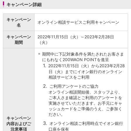
キャンペーン詳細
iAEON
AEON Pay
キャンペーン
支払・入金・サービス
オンライン相談サービスご利用キャンペーン
名
支払・入金
TOP
AEON Pay
キャンペーン
2022年11月15日（火）～2023年2月28日
口座振替サービス
期間
（火）
自動入金サービス
WEB即時決済サービス
期間中に下記対象条件を満たされたお客さま
スマホ決済アプリ
にもれなく200WAON POINTを進呈
公営競技
1.
2022年11月15日（火）から2023年2月28
サービス
日（火）までにイオン銀行のオンライン
相談サービスをご利用
Myステージ
相続・税務のご相談
2.
ご利用アンケートのご協力
電子マネーWAON
オンライン相談開始後、スタッフより、
セキュリティ
ご本人さま確認とご利用のアンケートを
実施させていただきます。お手元にキャ
インボイス
ッシュカードをご準備のうえ、ご参加く
その他サービス
ださい。
手数料
キャンペーン
3.
金利
オンライン相談ご利用時点でイオン銀行
内容およびご
注意事項
口座を保有
キャンペーン