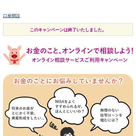
口座開設
ログイン
チャット
このキャンペーンは終了いたしました。
メニュー
商品・サービス
預金
円預金
TOP
普通預金
定期預金
積立式定期預金
外貨預金
TOP
外貨普通預金
外貨定期預金
外貨普通預金積立
資産運用
投資信託
TOP
証券口座開設
投信つみたて