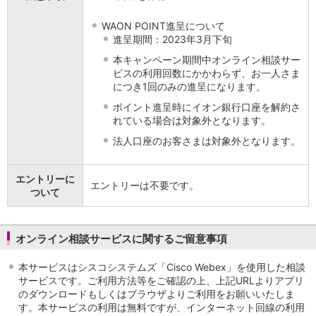
店舗・ATM
WAON POINT進呈について
店舗
進呈期間：2023年3月下旬
北海道・東北
本キャンペーン期間中オンライン相談サー
北海道
ビスの利用回数にかかわらず、お一人さま
青森県
につき1回のみの進呈になります。
岩手県
ポイント進呈時にイオン銀行口座を解約さ
宮城県
れている場合は対象外となります。
秋田県
山形県
法人口座のお客さまは対象外となります。
福島県
関東／北陸・甲信越
エントリーに
エントリーは不要です。
茨城県
ついて
栃木県
群馬県
埼玉県
オンライン相談サービスに関するご留意事項
千葉県
東京都
本サービスはシスコシステムズ「Cisco Webex」を使用した相談
神奈川県
サービスです。ご利用方法等をご確認の上、上記URLよりアプリ
のダウンロードもしくはブラウザよりご利用をお願いいたしま
新潟県
す。本サービスの利用は無料ですが、インターネット回線の利用
富山県