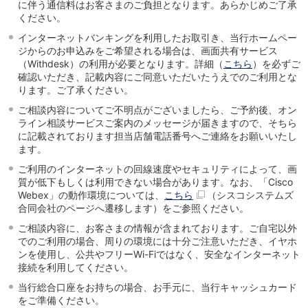
に伴う通信料はお客さまのご負担となります。あらかじめご了承
石川県
ください。
山梨県
インターネットバンキングを利用したお取引き、当行ホームペー
長野県
ジからのお申込みをご希望される場合は、画面共有サービス
東海／近畿
（Withdesk）の利用が必要となります。詳細（
こちら
）を必ずご
岐阜県
確認いただき、記載内容にご同意いただいたうえでのご利用とな
静岡県
ります。ご了承ください。
愛知県
ご相談内容についてご不明点がございましたら、ご予約後、オン
三重県
ライン相談サービスご案内のメッセージが届きますので、そちら
滋賀県
に記載されております担当店舗電話番号へご連絡をお願いいたし
京都府
ます。
大阪府
ご利用のインターネットの回線速度やセキュリティによって、画
兵庫県
質が低下もしくは利用できない場合があります。なお、「Cisco
奈良県
Webex」の動作環境については、
こちら
（シスコシステムズ
和歌山県
合同会社のページへ遷移します）をご参照ください。
中国／四国
ご相談内容に、お客さまの情報が含まれております。ご自宅以外
岡山県
でのご利用の場合、周りの環境には十分ご注意いただき、イヤホ
ンを使用し、公共やフリーWi-Fiではなく、安全なインターネット
広島県
接続を利用してください。
徳島県
香川県
当行総合口座をお持ちの場合、お手元に、当行キャッシュカード
愛媛県
をご準備ください。