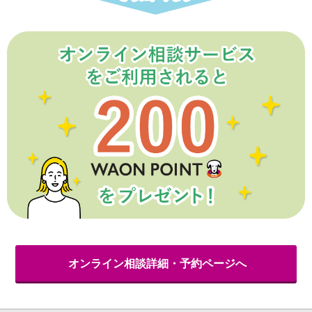
保険
保険
TOP
個人年金保険
医療保険
がん保険
就業不能保険
認知症保険
海外旅行保険
国内旅行傷害保険
スマホ保険
傷害保険
介護保険
カード
クレジットカード
デビットカード
インターネットバンキング
アプリ
オンライン相談詳細・予約ページへ
イオン銀行アプリ
TOP
通帳アプリ
イオン銀行PayB
イオングループアプリ