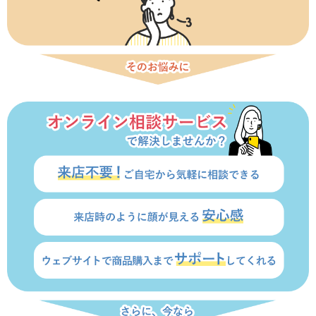
NISA
金銭信託
金銭信託のしくみ
取扱商品一覧
iDeCo・国民年金基金
iDeCo（個人型確定拠出年金）
国民年金基金
ロボアドバイザークラウドファンディング
TOP
WealthNavi for イオン銀行（ロボアドバイザー）
funds
まいクラウドファンディング
ローン
住宅ローン
新規お借入れの方
お借換えの方
フラット35
リ・バース60
カードローン
目的別ローン
目的別ローンマイページ