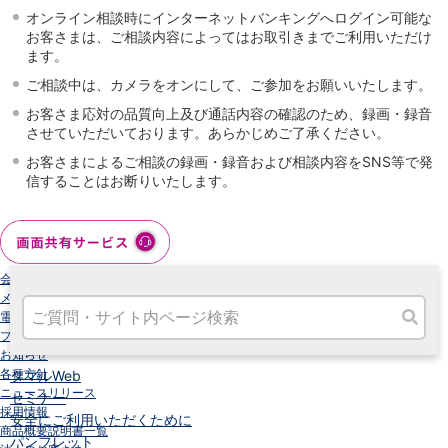
高知県
オンライン相談時にインターネットバンキングへログイン可能な
九州・沖縄
お客さまは、ご相談内容によってはお取引きまでご利用いただけ
ます。
福岡県
熊本県
ご相談中は、カメラをオンにして、ご参加をお願いいたします。
宮崎県
お客さま応対の品質向上及び通話内容の確認のため、録画・録音
鹿児島県
させていただいております。あらかじめご了承ください。
沖縄県
お客さまによるご相談の録画・録音および相談内容をSNS等で発
オンライン相談専用
信することはお断りいたします。
ATM
ATMサービス
ATM検索
お客さまサポート
会社情報
メンテナンス情報
電子公告
プライバシーポリシー
お知らせ
各種方針
タマルWeb
ニュースリリース
セミナー
採用情報
安全にご利用いただくために
商品概要説明書一覧
パンフレット