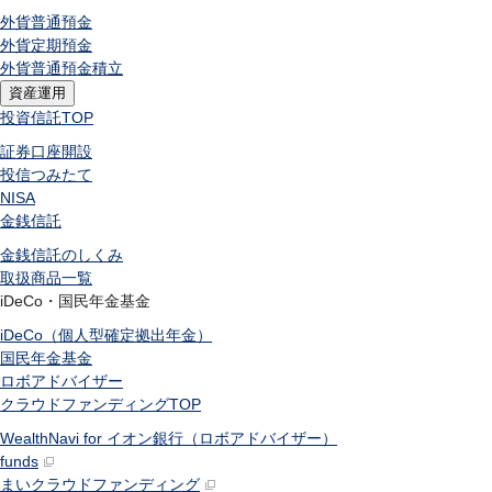
外貨普通預金
外貨定期預金
外貨普通預金積立
資産運用
投資信託
TOP
証券口座開設
投信つみたて
NISA
金銭信託
金銭信託のしくみ
取扱商品一覧
iDeCo・国民年金基金
iDeCo（個人型確定拠出年金）
国民年金基金
ロボアドバイザー
クラウドファンディング
TOP
WealthNavi for イオン銀行（ロボアドバイザー）
funds
まいクラウドファンディング