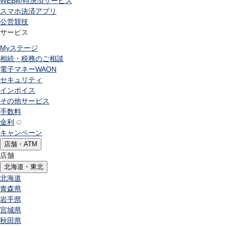
WEB即時決済サービス
スマホ決済アプリ
公営競技
サービス
Myステージ
相続・税務のご相談
電子マネーWAON
セキュリティ
インボイス
その他サービス
手数料
金利
キャンペーン
店舗・ATM
店舗
北海道・東北
北海道
青森県
岩手県
宮城県
秋田県