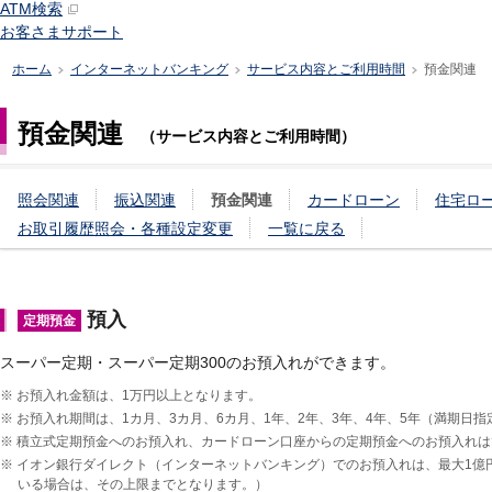
ATM検索
お客さまサポート
ホーム
インターネットバンキング
サービス内容とご利用時間
預金関連
>
>
>
預金関連
（サービス内容とご利用時間）
照会関連
振込関連
預金関連
カードローン
住宅ロ
お取引履歴照会・各種設定変更
一覧に戻る
預入
定期預金
スーパー定期・スーパー定期300のお預入れができます。
※
お預入れ金額は、1万円以上となります。
※
お預入れ期間は、1カ月、3カ月、6カ月、1年、2年、3年、4年、5年（満期日
※
積立式定期預金へのお預入れ、カードローン口座からの定期預金へのお預入れは
※
イオン銀行ダイレクト（インターネットバンキング）でのお預入れは、最大1億
いる場合は、その上限までとなります。）