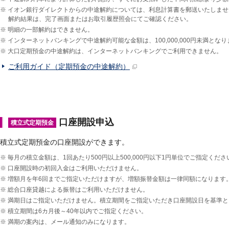
※
イオン銀行ダイレクトからの中途解約については、利息計算書を郵送いたしませ
解約結果は、完了画面またはお取引履歴照会にてご確認ください。
※
明細の一部解約はできません。
※
インターネットバンキングで中途解約可能な金額は、100,000,000円未満とな
※
大口定期預金の中途解約は、インターネットバンキングでご利用できません。
ご利用ガイド（定期預金の中途解約）
口座開設申込
積立式定期預金
積立式定期預金の口座開設ができます。
※
毎月の積立金額は、1回あたり500円以上500,000円以下1円単位でご指定くださ
※
口座開設時の初回入金はご利用いただけません。
※
増額月を年6回までご指定いただけますが、増額振替金額は一律同額になります
※
総合口座貸越による振替はご利用いただけません。
※
満期日はご指定いただけません。積立期間をご指定いただき口座開設日を基準と
※
積立期間は6カ月後～40年以内でご指定ください。
※
満期の案内は、メール通知のみになります。