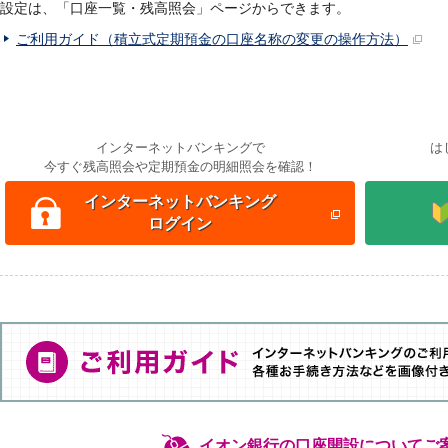
設定は、「口座一覧・残高照会」ページからできます。
ご利用ガイド（積立式定期預金の口座名称の変更の操作方法）
インターネットバンキングで
は
今すぐ残高照会や定期預金の明細照会を確認！
インターネットバンキング
ログイン
イオン銀行の口座開設についてご