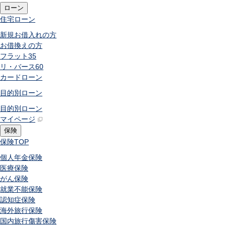
ローン
住宅ローン
新規お借入れの方
お借換えの方
フラット35
リ・バース60
カードローン
目的別ローン
目的別ローン
マイページ
保険
保険
TOP
個人年金保険
医療保険
がん保険
就業不能保険
認知症保険
海外旅行保険
国内旅行傷害保険