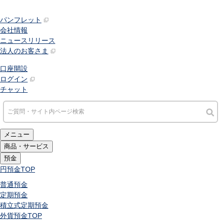
パンフレット
会社情報
ニュースリリース
法人のお客さま
口座開設
ログイン
チャット
メニュー
商品・サービス
預金
円預金
TOP
普通預金
定期預金
積立式定期預金
外貨預金
TOP