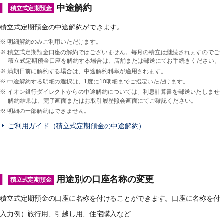
中途解約
積立式定期預金
積立式定期預金の中途解約ができます。
※
明細解約のみご利用いただけます。
※
積立式定期預金口座の解約ではございません。毎月の積立は継続されますのでご
積立式定期預金口座を解約する場合は、店舗または郵送にてお手続きください。
※
満期日前に解約する場合は、中途解約利率が適用されます。
※
中途解約する明細の選択は、1度に10明細までご指定いただけます。
※
イオン銀行ダイレクトからの中途解約については、利息計算書を郵送いたしませ
解約結果は、完了画面またはお取引履歴照会画面にてご確認ください。
※
明細の一部解約はできません。
ご利用ガイド（積立式定期預金の中途解約）
用途別の口座名称の変更
積立式定期預金
積立式定期預金の口座に名称を付けることができます。口座に名称を
入力例）旅行用、引越し用、住宅購入など