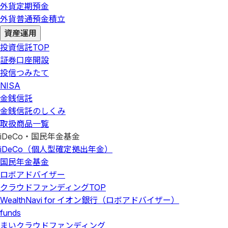
外貨定期預金
外貨普通預金積立
資産運用
投資信託
TOP
証券口座開設
投信つみたて
NISA
金銭信託
金銭信託のしくみ
取扱商品一覧
iDeCo・国民年金基金
iDeCo（個人型確定拠出年金）
国民年金基金
ロボアドバイザー
クラウドファンディング
TOP
WealthNavi for イオン銀行（ロボアドバイザー）
funds
まいクラウドファンディング