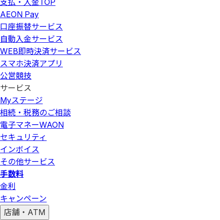
支払・入金
TOP
AEON Pay
口座振替サービス
自動入金サービス
WEB即時決済サービス
スマホ決済アプリ
公営競技
サービス
Myステージ
相続・税務のご相談
電子マネーWAON
セキュリティ
インボイス
その他サービス
手数料
金利
キャンペーン
店舗・ATM