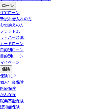
ローン
住宅ローン
新規お借入れの方
お借換えの方
フラット35
リ・バース60
カードローン
目的別ローン
目的別ローン
マイページ
保険
保険
TOP
個人年金保険
医療保険
がん保険
就業不能保険
認知症保険