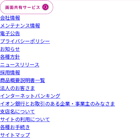
資料編
ディスクロージャー＆CSRレポート2017
イオンの基本理念
取り組み
ごあいさつ
イオン銀行財務ハイライト
店舗・ATM
ネットワーク
インターネット
価値創造のあゆみ
あゆみ
分割ダウンロード
イオン銀行財務ハイライト、イオン銀行の
住宅ローン
ディスクロージャー誌2015
資料編
会社情報
あゆみ
ごあいさつ
イオン銀行 財務ハイライト
店舗・ATM
一括ダウンロード
資料編
ネットワーク
商品・サービス
一括ダウンロード
CSR
経営理念
メンテナンス情報
CFOメッセージ
資料編
分割ダウンロード
各種ローン・インターネットバンキング
電子公告
資料編
ディスクロージャー誌 2014
ディスクロージャー＆CSRレポート2016
プライバシーポリシー
店舗
資料編
ネットワーク
商品・サービス
一括ダウンロード
企業の社会的責任
経営理念・基本方針
金融円滑化方針
スナップショット
ハイライト
ディスクロージャー誌 正誤表
お知らせ
インストアブランチ・ATM
各種方針
ディスクロージャー誌 2015
ネットワーク
商品・サービス
経営体制
経営体制
中間期ディスクロージャー誌2025
ニュースリリース
沿革
資料編
戦略解説
分割ダウンロード
価値創造の事例
分割ダウンロード
法人営業部
ディスクロージャー誌 正誤表
採用情報
商品概要説明書一覧
商品・サービス
環境・社会貢献
目次・沿革
環境・社会貢献
資料編
経営理念・基本方針・沿革
イオンフィナンシャルサービスの歩み
資料編（イオングループとして）
特集：アジアの生活インフラとして
事業活動
分割ダウンロード
法人のお客さま
中間期ディスクロージャー誌2020
企業の社会的責任
インターネットバンキング
環境・社会貢献
資料編
ご挨拶
資料編
沿革
イオン銀行とお取引のある企業・事業主のみなさま
ご挨拶
ご挨拶
資料編（グループ企業一覧）
価値創造セクション
経営基盤（ESG）
ディスクロージャー誌2020
支店名について
ネットワーク
ディスクロージャー誌2011
サイトの利用について
資料編
商品・サービスハイライト
経営理念・基本方針
海外展開エリア・業容
イオン銀行 10年の歩み
経営基盤の強化
財務・会社情報
各種お手続き
資料編
ディスクロージャー誌2010
ディスクロージャー誌2013
サイトマップ