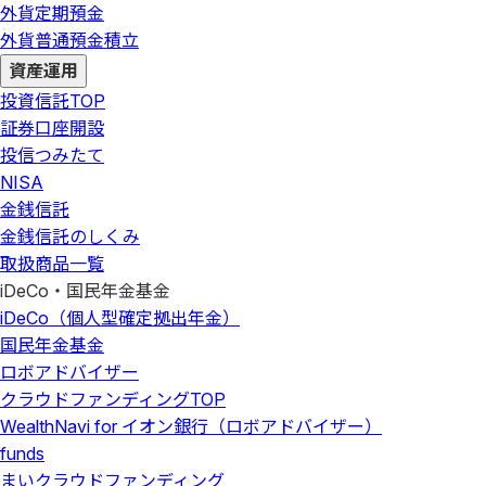
外貨定期預金
外貨普通預金積立
資産運用
投資信託
TOP
証券口座開設
投信つみたて
NISA
金銭信託
金銭信託のしくみ
取扱商品一覧
iDeCo・国民年金基金
iDeCo（個人型確定拠出年金）
国民年金基金
ロボアドバイザー
クラウドファンディング
TOP
WealthNavi for イオン銀行（ロボアドバイザー）
funds
まいクラウドファンディング