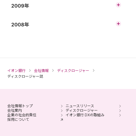
中間ディスクロージャー誌 2013
一括ダウンロード
ディスクロージャー誌2021
を目指して
2009年
イオングループとして
一括ダウンロード
事業展開国・地域
ネットワーク
ATM
分割ダウンロード
分割ダウンロード
親しみやすく、便利で、わかりやすい銀行
中間ディスクロージャー誌2010
親しみやすく、便利で、わかりやすい銀行
中間ディスクロージャー誌 2012
を目指して
一括ダウンロード
ディスクロージャー誌2020
を目指して
店舗・ATM、オンラインサービス
2008年
経営理念・基本方針
一括ダウンロード
事業展開国・地域
ネットワーク
ATM
分割ダウンロード
親しみやすく、便利で、わかりやすい銀行
財務ハイライト
分割ダウンロード
中間ディスクロージャー誌2009
を目指して
中間ディスクロージャー誌 2011
店舗・ATM、オンラインサービス
一括ダウンロード
統合報告書・ディスクロージャー誌2019
店舗・ATM、オンラインサービス
ライフスタイルに応じた総合金融サービス
目次
沿革
ネットワーク
ATM
分割ダウンロード
経営理念・基本理念、ご挨拶
財務ハイライト
資料編
分割ダウンロード
の提供
中間ディスクロージャー誌2008
店舗・ATM、スマホ・ネットサービス
中間ディスクロージャー誌 2010
ライフスタイルに応じた総合金融サービス
一括ダウンロード
ライフスタイルに応じた総合金融サービス
ごあいさつ
ご挨拶
ATM
ATM
分割ダウンロード
経営理念・基本理念、ご挨拶
提携金融機関
イオン銀行の商品・サービスハイライト等
資料編
の提供
分割ダウンロード
の提供
安心してご利用いただくための取組み
イオン銀行
会社情報
ディスクロージャー
ライフスタイルに応じた総合金融サービス
ディスクロージャー誌2018
中間ディスクロージャー誌 2009
ディスクロージャー誌
一括ダウンロード
の提供
ごあいさつ
イオン銀行の経営理念・あゆみ・目次
沿革
ネットワーク
分割ダウンロード
AFSの価値創造
提携金融機関
商品・サービスハイライト
財務ハイライト
イオン銀行お客さま本位の業務運営取組状
安心してご利用いただくための取組み
安心してご利用いただくための取組み
持続可能な社会の実現に向けた取組み
況・基本方針
ディスクロージャー誌2017
中間ディスクロージャー誌 2008
ごあいさつ
安心してご利用いただくための取り組み
イオン銀行のあゆみ
イオンカードセレクト・総合口座・電子マ
事業セグメント
一括ダウンロード
分割ダウンロード
資料編
経営理念
財務ハイライト
イオン銀行お客さま本位の業務運営基本方
資料編
持続可能な社会の実現に向けた取組み
会社情報トップ
ニュースリリース
持続可能な社会・環境の実現に向けた取組
ネー「WAON」
イオン銀行財務ハイライト、イオン銀行の
会社案内
針・取組状況
ディスクロージャー
環境・地域社会貢献、ダイバーシティへの
企業の社会的責任
イオン銀行 DXの取組み
み、ダイバーシティの取組み
あゆみ
統合報告書・ディスクロージャー誌2018
イオンの基本理念、イオン銀行の経営理念
取り組み
イオン銀行のあゆみ
持続可能な社会・環境の実現に向けた取り
店舗・ATM
採用について
一括ダウンロード
分割ダウンロード
ネットワーク
社長メッセージ
資料編
イオン銀行財務ハイライト、イオン銀行の
組み、ダイバーシティの取り組み
資産運用
環境・地域社会貢献、ダイバーシティへの
ディスクロージャー誌2014
ディスクロージャー誌2016
あゆみ
イオン銀行財務ハイライト、イオン銀行の