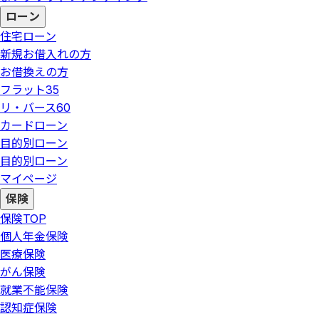
ローン
住宅ローン
新規お借入れの方
お借換えの方
フラット35
リ・バース60
カードローン
目的別ローン
目的別ローン
マイページ
保険
保険
TOP
個人年金保険
医療保険
がん保険
就業不能保険
認知症保険