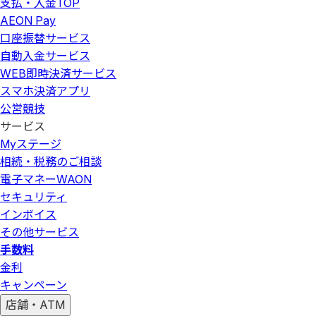
支払・入金
TOP
AEON Pay
口座振替サービス
自動入金サービス
WEB即時決済サービス
スマホ決済アプリ
公営競技
サービス
Myステージ
相続・税務のご相談
電子マネーWAON
セキュリティ
インボイス
その他サービス
手数料
金利
キャンペーン
店舗・ATM