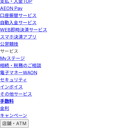
支払・入金
TOP
AEON Pay
口座振替サービス
自動入金サービス
WEB即時決済サービス
スマホ決済アプリ
公営競技
サービス
Myステージ
相続・税務のご相談
電子マネーWAON
セキュリティ
インボイス
その他サービス
手数料
金利
キャンペーン
店舗・ATM