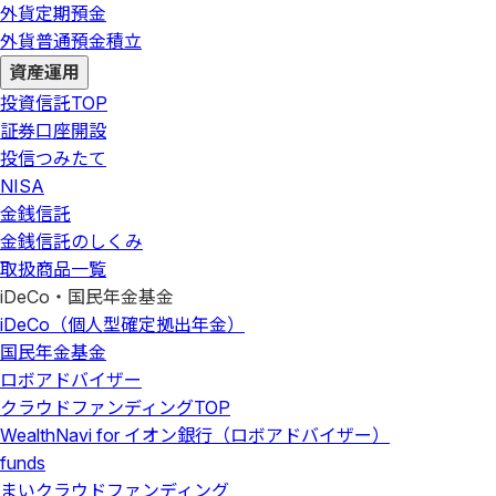
外貨定期預金
外貨普通預金積立
資産運用
投資信託
TOP
証券口座開設
投信つみたて
NISA
金銭信託
金銭信託のしくみ
取扱商品一覧
iDeCo・国民年金基金
iDeCo（個人型確定拠出年金）
国民年金基金
ロボアドバイザー
クラウドファンディング
TOP
WealthNavi for イオン銀行（ロボアドバイザー）
funds
まいクラウドファンディング