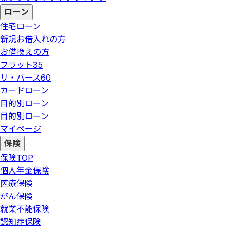
ローン
住宅ローン
新規お借入れの方
お借換えの方
フラット35
リ・バース60
カードローン
目的別ローン
目的別ローン
マイページ
保険
保険
TOP
個人年金保険
医療保険
がん保険
就業不能保険
認知症保険