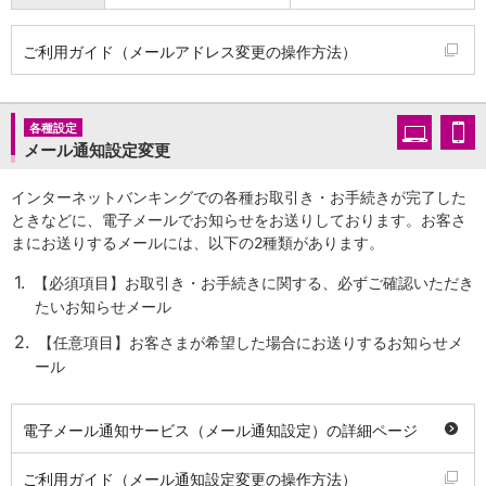
店舗・ATM
店舗
ご利用ガイド（メールアドレス変更の操作方法）
北海道・東北
北海道
青森県
各種設定
岩手県
メール通知設定変更
宮城県
秋田県
インターネットバンキングでの各種お取引き・お手続きが完了した
山形県
ときなどに、電子メールでお知らせをお送りしております。お客さ
福島県
まにお送りするメールには、以下の2種類があります。
関東／北陸・甲信越
1.
【必須項目】お取引き・お手続きに関する、必ずご確認いただき
茨城県
たいお知らせメール
栃木県
群馬県
2.
【任意項目】お客さまが希望した場合にお送りするお知らせメ
埼玉県
ール
千葉県
東京都
神奈川県
電子メール通知サービス（メール通知設定）の詳細ページ
新潟県
富山県
ご利用ガイド（メール通知設定変更の操作方法）