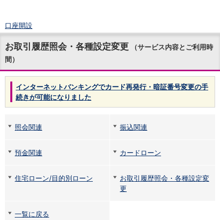
口座開設
ログイン
お取引履歴照会・各種設定変更
チャット
（サービス内容とご利用時
メニュー
間）
商品・サービス
預金
インターネットバンキングでカード再発行・暗証番号変更の手
円預金
TOP
続きが可能になりました
普通預金
定期預金
積立式定期預金
照会関連
振込関連
外貨預金
TOP
外貨普通預金
預金関連
カードローン
外貨定期預金
外貨普通預金積立
住宅ローン/目的別ローン
お取引履歴照会・各種設定変
資産運用
更
投資信託
TOP
証券口座開設
投信つみたて
一覧に戻る