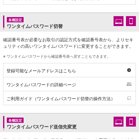
石川県
山梨県
長野県
各種設定
東海／近畿
ワンタイムパスワード切替
岐阜県
静岡県
確認番号表が必要なお取引の認証方式を確認番号表から、よりセキ
愛知県
ュリティの高いワンタイムパスワードに変更することができます。
三重県
※
ワンタイムパスワードから確認番号表へ戻すこともできます。
滋賀県
京都府
登録可能なメールアドレスはこちら
大阪府
兵庫県
ワンタイムパスワードの詳細ページ
奈良県
和歌山県
ご利用ガイド（ワンタイムパスワード切替の操作方法）
中国／四国
岡山県
広島県
各種設定
徳島県
ワンタイムパスワード送信先変更
香川県
愛媛県