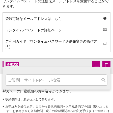
ワンタイムパスワードの送信先メールアドレスを変更することがで
高知県
きます。
九州・沖縄
福岡県
登録可能なメールアドレスはこちら
熊本県
宮崎県
ワンタイムパスワードの詳細ページ
鹿児島県
沖縄県
ご利用ガイド（ワンタイムパスワード送信先変更の操作方
オンライン相談専用
法）
ATM
ATMサービス
ATM検索
お客さまサポート
各種設定
公共料金口座振替申込
NHK受信料、電話料金（NTT東日本、NTT西日本）、電気料金（東
京電力エナジーパートナー、関西電力）、ガス料金（東京ガス、東
邦ガス）の口座振替のお申込みができます。
タマルWeb
※
収納機関は、順次拡大して参ります。
セミナー
安全にご利用いただくために
※
お申込みを受付次第、当行から各収納機関へお申込み内容を届け出いたしま
す。お客さまから収納機関、現在の金融機関等への変更手続き（ご連絡）は
パンフレット