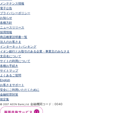
メンテナンス情報
電子公告
プライバシーポリシー
お知らせ
各種方針
ニュースリリース
採用情報
商品概要説明書一覧
法人のお客さま
インターネットバンキング
イオン銀行とお取引のある企業・事業主のみなさま
支店名について
サイトの利用について
各種お手続き
サイトマップ
よくあるご質問
English
お客さまサポート
安全にご利用いただくために
金融犯罪対策
規定集
金融機関コード：0040
© 2007 AEON Bank,Ltd.