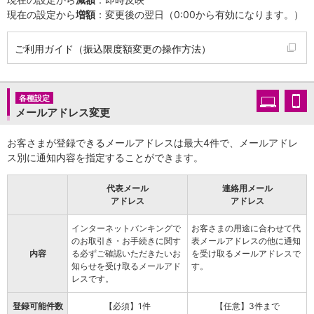
現在の設定から
増額
：変更後の翌日（0:00から有効になります。）
iAEON
AEON Pay
支払・入金・サービス
ご利用ガイド（振込限度額変更の操作方法）
支払・入金
TOP
AEON Pay
口座振替サービス
各種設定
自動入金サービス
メールアドレス変更
WEB即時決済サービス
スマホ決済アプリ
お客さまが登録できるメールアドレスは最大4件で、メールアドレ
公営競技
ス別に通知内容を指定することができます。
サービス
Myステージ
代表メール
連絡用メール
相続・税務のご相談
アドレス
アドレス
電子マネーWAON
インターネットバンキングで
お客さまの用途に合わせて代
セキュリティ
のお取引き・お手続きに関す
表メールアドレスの他に通知
インボイス
内容
る必ずご確認いただきたいお
を受け取るメールアドレスで
その他サービス
知らせを受け取るメールアド
す。
手数料
レスです。
金利
登録可能件数
【必須】1件
【任意】3件まで
キャンペーン