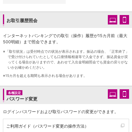
NISA
金銭信託
金銭信託のしくみ
お取引履歴照会
取扱商品一覧
iDeCo・国民年金基金
iDeCo（個人型確定拠出年金）
インターネットバンキングでの取引（操作）履歴が15カ月前（最大
国民年金基金
500明細）まで照会できます。
ロボアドバイザークラウドファンディング
TOP
※
「取引状況」は受付時点での状況が表示されます。振込の場合、「正常終了」
WealthNavi for イオン銀行（ロボアドバイザー）
で受け付けられていたとしても口座情報相違等で入金できず、振込資金が戻
funds
ってくる場合がありますので、あわせて入出金明細照会でも資金の戻りがな
まいクラウドファンディング
いかお確かめください。
ローン
※
15カ月を超える期間も表示される場合があります。
住宅ローン
新規お借入れの方
各種設定
お借換えの方
パスワード変更
フラット35
リ・バース60
ログインパスワードおよび取引パスワードの変更ができます。
カードローン
目的別ローン
目的別ローンマイページ
ご利用ガイド（パスワード変更の操作方法）