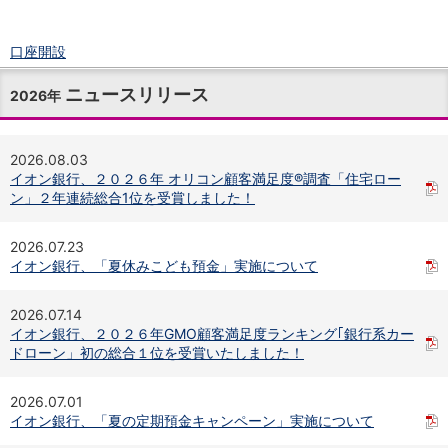
口座開設
ログイン
ニュースリリース
チャット
2026年
メニュー
商品・サービス
2026.08.03
預金
イオン銀行、２０２６年 オリコン顧客満足度®調査「住宅ロー
円預金
TOP
ン」２年連続総合1位を受賞しました！
普通預金
定期預金
2026.07.23
積立式定期預金
イオン銀行、「夏休みこども預金」実施について
外貨預金
TOP
外貨普通預金
2026.07.14
外貨定期預金
イオン銀行、２０２６年GMO顧客満足度ランキング｢銀行系カー
外貨普通預金積立
ドローン」初の総合１位を受賞いたしました！
資産運用
投資信託
TOP
2026.07.01
証券口座開設
イオン銀行、「夏の定期預金キャンペーン」実施について
投信つみたて