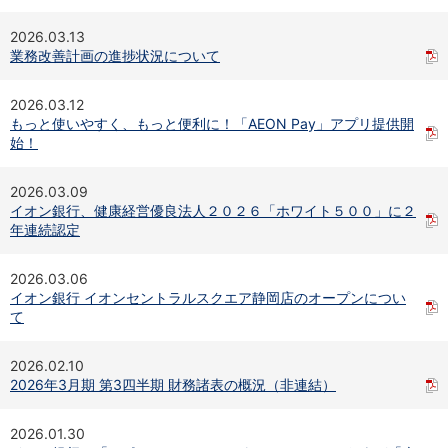
iAEON
2026.03.13
AEON Pay
業務改善計画の進捗状況について
支払・入金・サービス
支払・入金
TOP
2026.03.12
AEON Pay
もっと使いやすく、もっと便利に！「AEON Pay」アプリ提供開
口座振替サービス
始！
自動入金サービス
WEB即時決済サービス
2026.03.09
スマホ決済アプリ
イオン銀行、健康経営優良法人２０２６「ホワイト５００」に２
公営競技
年連続認定
サービス
Myステージ
2026.03.06
相続・税務のご相談
イオン銀行 イオンセントラルスクエア静岡店のオープンについ
電子マネーWAON
て
セキュリティ
インボイス
2026.02.10
その他サービス
2026年3月期 第3四半期 財務諸表の概況（非連結）
手数料
金利
2026.01.30
キャンペーン