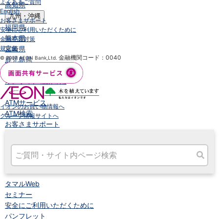
よくあるご質問
高知県
English
九州・沖縄
お客さまサポート
福岡県
安全にご利用いただくために
熊本県
金融犯罪対策
規定集
宮崎県
金融機関コード：0040
© 2007 AEON Bank,Ltd.
鹿児島県
沖縄県
オンライン相談専用
ATM
ATMサービス
イオンのお買い物情報へ
ATM検索
グループ情報サイトへ
お客さまサポート
タマルWeb
セミナー
安全にご利用いただくために
パンフレット