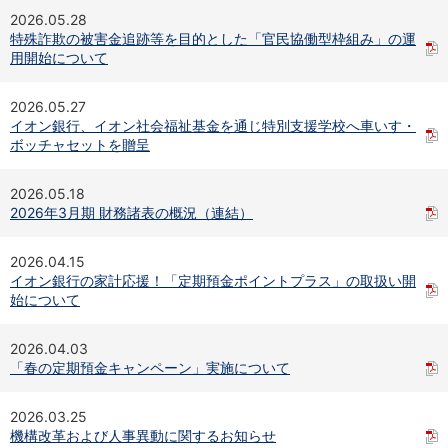
保険
2026.05.28
保険
TOP
特殊詐欺の被害金追跡等を目的とした「官民協働型枠組み」の運
個人年金保険
用開始について
医療保険
がん保険
2026.05.27
就業不能保険
イオン銀行、イオン社会福祉基金を通じ特別支援学校へ車いす・
認知症保険
ボッチャセットを贈呈
海外旅行保険
国内旅行傷害保険
2026.05.18
スマホ保険
2026年3月期 財務諸表の概況（連結）
傷害保険
介護保険
2026.04.15
カード
イオン銀行の家計応援！「定期預金ポイントプラス」の取扱い開
クレジットカード
始について
デビットカード
インターネットバンキング
2026.04.03
アプリ
「春の定期預金キャンペーン」実施について
イオン銀行アプリ
TOP
通帳アプリ
2026.03.25
イオン銀行PayB
機構改革および人事異動に関するお知らせ
イオングループアプリ