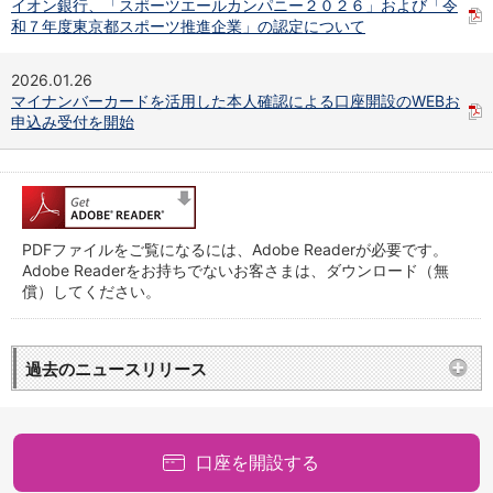
イオン銀行、「スポーツエールカンパニー２０２６」および「令
店舗・ATM
和７年度東京都スポーツ推進企業」の認定について
店舗
北海道・東北
2026.01.26
北海道
マイナンバーカードを活用した本人確認による口座開設のWEBお
青森県
申込み受付を開始
岩手県
宮城県
秋田県
山形県
福島県
PDFファイルをご覧になるには、Adobe Readerが必要です。
関東／北陸・甲信越
Adobe Readerをお持ちでないお客さまは、ダウンロード（無
茨城県
償）してください。
栃木県
群馬県
埼玉県
過去のニュースリリース
千葉県
東京都
神奈川県
新潟県
口座を開設する
富山県