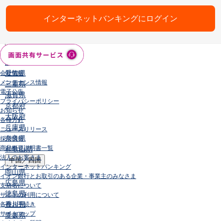
石川県
山梨県
インターネットバンキングにログイン
長野県
東海／近畿
岐阜県
静岡県
愛知県
会社情報
メンテナンス情報
三重県
電子公告
滋賀県
プライバシーポリシー
京都府
お知らせ
大阪府
各種方針
兵庫県
ニュースリリース
奈良県
採用情報
商品概要説明書一覧
和歌山県
法人のお客さま
中国／四国
インターネットバンキング
岡山県
イオン銀行とお取引のある企業・事業主のみなさま
広島県
支店名について
徳島県
サイトの利用について
香川県
各種お手続き
サイトマップ
愛媛県