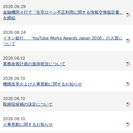
NISA
2026.06.29
金銭信託
金融機関４行で「住宅ローン不正利用に関する情報交換協定書」
金銭信託のしくみ
を締結
取扱商品一覧
iDeCo・国民年金基金
2026.06.24
iDeCo（個人型確定拠出年金）
イオン銀行、「YouTube Works Awards Japan 2026」の入賞に
国民年金基金
ついて
ロボアドバイザークラウドファンディング
TOP
WealthNavi for イオン銀行（ロボアドバイザー）
2026.06.12
funds
業務改善計画の進捗状況について
まいクラウドファンディング
ローン
2026.06.10
住宅ローン
機構改革および人事異動に関するお知らせ
新規お借入れの方
お借換えの方
2026.06.10
フラット35
取締役候補の決定について
リ・バース60
カードローン
2026.06.10
目的別ローン
人事異動に関するお知らせ
目的別ローンマイページ