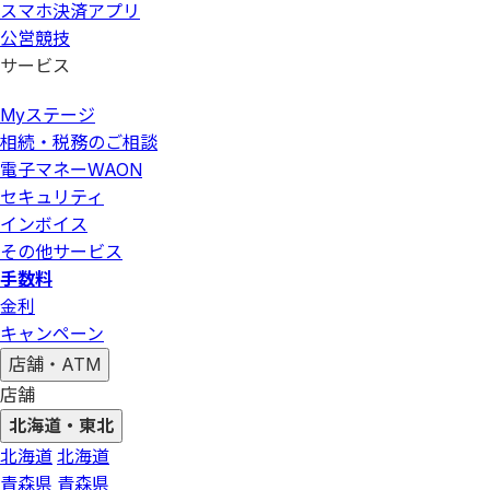
スマホ決済アプリ
公営競技
サービス
Myステージ
相続・税務のご相談
電子マネーWAON
セキュリティ
インボイス
その他サービス
手数料
金利
キャンペーン
店舗・ATM
店舗
北海道・東北
北海道
北海道
青森県
青森県