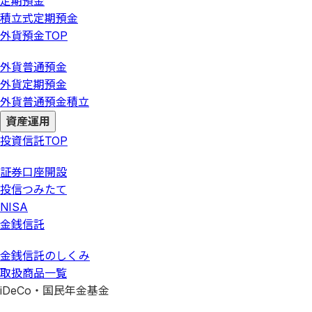
定期預金
積立式定期預金
外貨預金
TOP
外貨普通預金
外貨定期預金
外貨普通預金積立
資産運用
投資信託
TOP
証券口座開設
投信つみたて
NISA
金銭信託
金銭信託のしくみ
取扱商品一覧
iDeCo・国民年金基金