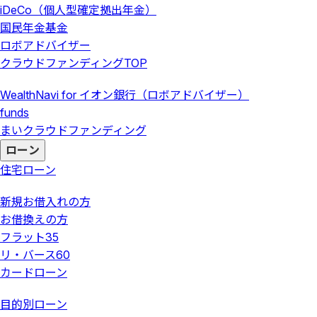
iDeCo（個人型確定拠出年金）
国民年金基金
ロボアドバイザー
クラウドファンディング
TOP
WealthNavi for イオン銀行（ロボアドバイザー）
funds
まいクラウドファンディング
ローン
住宅ローン
新規お借入れの方
お借換えの方
フラット35
リ・バース60
カードローン
目的別ローン