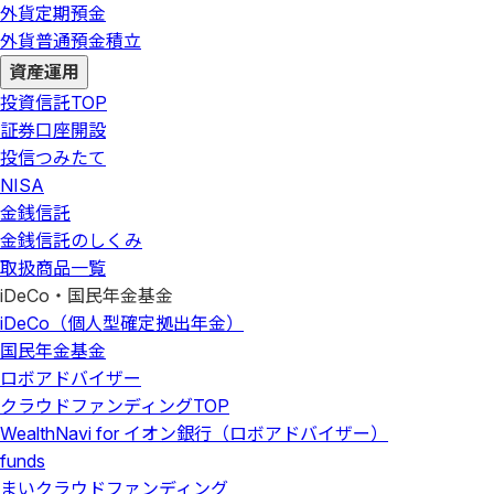
外貨定期預金
外貨普通預金積立
資産運用
投資信託
TOP
証券口座開設
投信つみたて
NISA
金銭信託
金銭信託のしくみ
取扱商品一覧
iDeCo・国民年金基金
iDeCo（個人型確定拠出年金）
国民年金基金
ロボアドバイザー
クラウドファンディング
TOP
WealthNavi for イオン銀行（ロボアドバイザー）
funds
まいクラウドファンディング