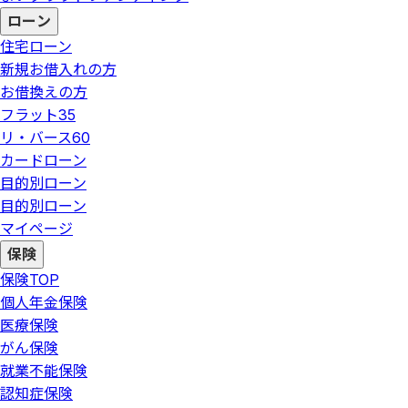
ローン
住宅ローン
新規お借入れの方
お借換えの方
フラット35
リ・バース60
カードローン
目的別ローン
目的別ローン
マイページ
保険
保険
TOP
個人年金保険
医療保険
がん保険
就業不能保険
認知症保険