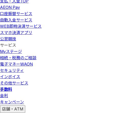
支払・入金
TOP
AEON Pay
口座振替サービス
自動入金サービス
WEB即時決済サービス
スマホ決済アプリ
公営競技
サービス
Myステージ
相続・税務のご相談
電子マネーWAON
セキュリティ
インボイス
その他サービス
手数料
金利
キャンペーン
店舗・ATM