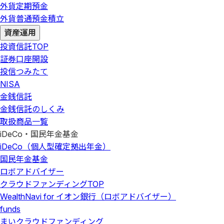
外貨定期預金
外貨普通預金積立
資産運用
投資信託
TOP
証券口座開設
投信つみたて
NISA
金銭信託
金銭信託のしくみ
取扱商品一覧
iDeCo・国民年金基金
iDeCo（個人型確定拠出年金）
国民年金基金
ロボアドバイザー
クラウドファンディング
TOP
WealthNavi for イオン銀行（ロボアドバイザー）
funds
まいクラウドファンディング