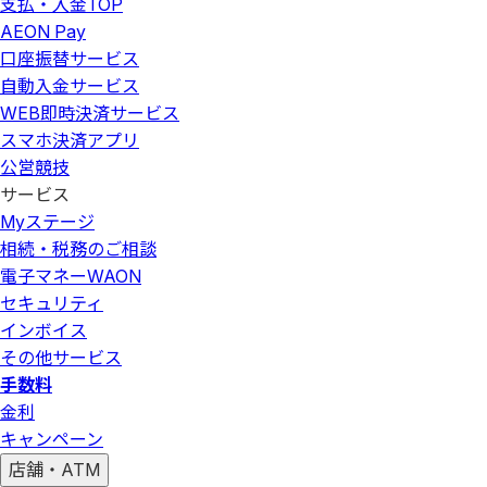
支払・入金
TOP
AEON Pay
口座振替サービス
自動入金サービス
WEB即時決済サービス
スマホ決済アプリ
公営競技
サービス
Myステージ
相続・税務のご相談
電子マネーWAON
セキュリティ
インボイス
その他サービス
手数料
金利
キャンペーン
店舗・ATM