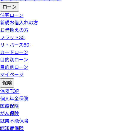
ローン
住宅ローン
新規お借入れの方
お借換えの方
フラット35
リ・バース60
カードローン
目的別ローン
目的別ローン
マイページ
保険
保険
TOP
個人年金保険
医療保険
がん保険
就業不能保険
認知症保険