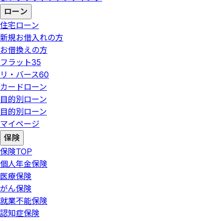
ローン
住宅ローン
新規お借入れの方
お借換えの方
フラット35
リ・バース60
カードローン
目的別ローン
目的別ローン
マイページ
保険
保険
TOP
個人年金保険
医療保険
がん保険
就業不能保険
認知症保険