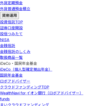
外貨定期預金
外貨普通預金積立
資産運用
投資信託
TOP
証券口座開設
投信つみたて
NISA
金銭信託
金銭信託のしくみ
取扱商品一覧
iDeCo・国民年金基金
iDeCo（個人型確定拠出年金）
国民年金基金
ロボアドバイザー
クラウドファンディング
TOP
WealthNavi for イオン銀行（ロボアドバイザー）
funds
まいクラウドファンディング