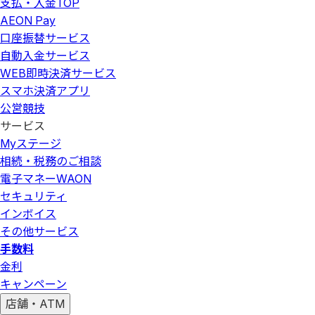
支払・入金
TOP
AEON Pay
口座振替サービス
自動入金サービス
WEB即時決済サービス
スマホ決済アプリ
公営競技
サービス
Myステージ
相続・税務のご相談
電子マネーWAON
セキュリティ
インボイス
その他サービス
手数料
金利
キャンペーン
店舗・ATM