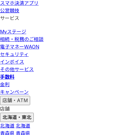
スマホ決済アプリ
公営競技
サービス
Myステージ
相続・税務のご相談
電子マネーWAON
セキュリティ
インボイス
その他サービス
手数料
金利
キャンペーン
店舗・ATM
店舗
北海道・東北
北海道
北海道
青森県
青森県