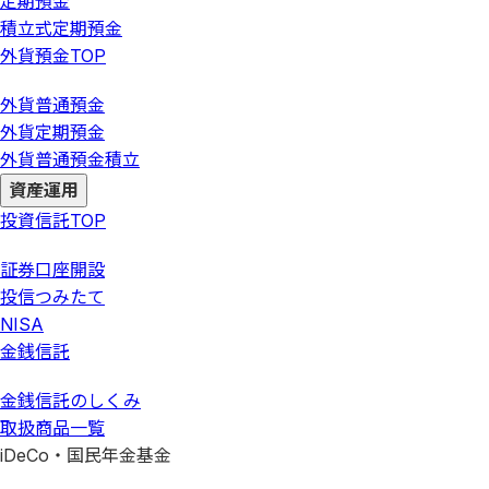
定期預金
積立式定期預金
外貨預金
TOP
外貨普通預金
外貨定期預金
外貨普通預金積立
資産運用
投資信託
TOP
証券口座開設
投信つみたて
NISA
金銭信託
金銭信託のしくみ
取扱商品一覧
iDeCo・国民年金基金