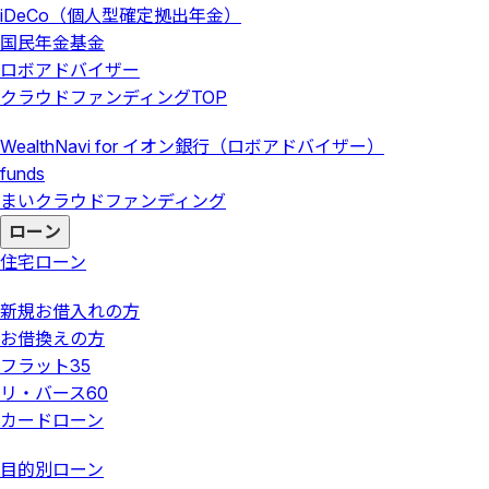
iDeCo（個人型確定拠出年金）
国民年金基金
ロボアドバイザー
クラウドファンディング
TOP
WealthNavi for イオン銀行（ロボアドバイザー）
funds
まいクラウドファンディング
ローン
住宅ローン
新規お借入れの方
お借換えの方
フラット35
リ・バース60
カードローン
目的別ローン