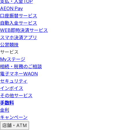
支払・入金
TOP
AEON Pay
口座振替サービス
自動入金サービス
WEB即時決済サービス
スマホ決済アプリ
公営競技
サービス
Myステージ
相続・税務のご相談
電子マネーWAON
セキュリティ
インボイス
その他サービス
手数料
金利
キャンペーン
店舗・ATM