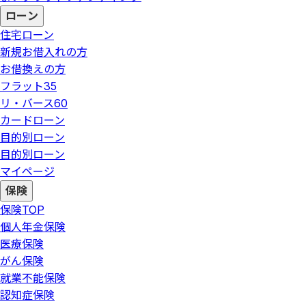
ローン
住宅ローン
新規お借入れの方
お借換えの方
フラット35
リ・バース60
カードローン
目的別ローン
目的別ローン
マイページ
保険
保険
TOP
個人年金保険
医療保険
がん保険
就業不能保険
認知症保険