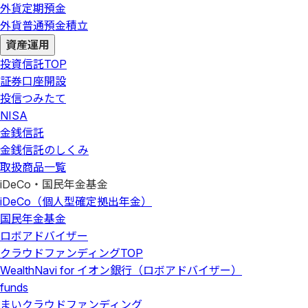
外貨定期預金
外貨普通預金積立
資産運用
投資信託
TOP
証券口座開設
投信つみたて
NISA
金銭信託
金銭信託のしくみ
取扱商品一覧
iDeCo・国民年金基金
iDeCo（個人型確定拠出年金）
国民年金基金
ロボアドバイザー
クラウドファンディング
TOP
WealthNavi for イオン銀行（ロボアドバイザー）
funds
まいクラウドファンディング