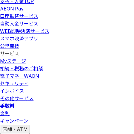
支払・入金
TOP
AEON Pay
口座振替サービス
自動入金サービス
WEB即時決済サービス
スマホ決済アプリ
公営競技
サービス
Myステージ
相続・税務のご相談
電子マネーWAON
セキュリティ
インボイス
その他サービス
手数料
金利
キャンペーン
店舗・ATM