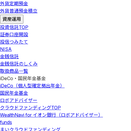
外貨定期預金
外貨普通預金積立
資産運用
投資信託
TOP
証券口座開設
投信つみたて
NISA
金銭信託
金銭信託のしくみ
取扱商品一覧
iDeCo・国民年金基金
iDeCo（個人型確定拠出年金）
国民年金基金
ロボアドバイザー
クラウドファンディング
TOP
WealthNavi for イオン銀行（ロボアドバイザー）
funds
まいクラウドファンディング