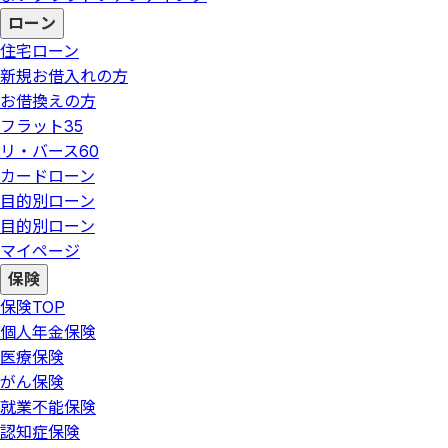
ローン
住宅ローン
新規お借入れの方
お借換えの方
フラット35
リ・バース60
カードローン
目的別ローン
目的別ローン
マイページ
保険
保険
TOP
個人年金保険
医療保険
がん保険
就業不能保険
認知症保険