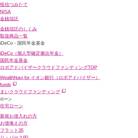
投信つみたて
NISA
金銭信託
金銭信託のしくみ
取扱商品一覧
iDeCo・国民年金基金
iDeCo（個人型確定拠出年金）
国民年金基金
ロボアドバイザークラウドファンディング
TOP
WealthNavi for イオン銀行（ロボアドバイザー）
funds
まいクラウドファンディング
ローン
住宅ローン
新規お借入れの方
お借換えの方
フラット35
リ・バース60