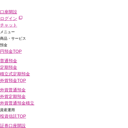
口座開設
ログイン
チャット
メニュー
商品・サービス
預金
円預金
TOP
普通預金
定期預金
積立式定期預金
外貨預金
TOP
外貨普通預金
外貨定期預金
外貨普通預金積立
資産運用
投資信託
TOP
証券口座開設