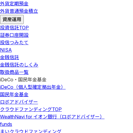
外貨定期預金
外貨普通預金積立
資産運用
投資信託
TOP
証券口座開設
投信つみたて
NISA
金銭信託
金銭信託のしくみ
取扱商品一覧
iDeCo・国民年金基金
iDeCo（個人型確定拠出年金）
国民年金基金
ロボアドバイザー
クラウドファンディング
TOP
WealthNavi for イオン銀行（ロボアドバイザー）
funds
まいクラウドファンディング