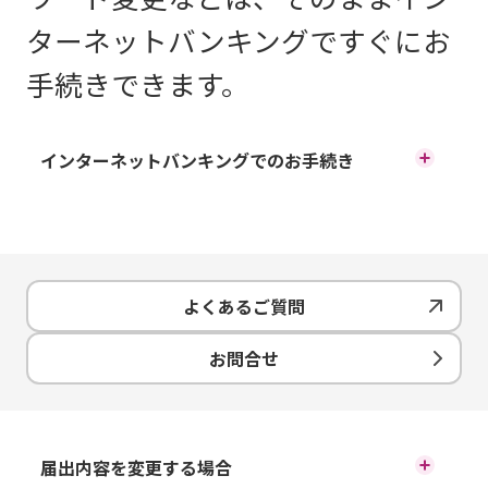
ターネットバンキングですぐにお
手続きできます。
インターネットバンキングでのお手続き
サービスご利用時間
24時間
お手続き方法
よくあるご質問
ただし、毎月第2月曜日2:00～7:00は、システムメンテナ
ンスの為ご利用できません。その他、不定期のシステムメ
お問合せ
ログインパスワード・取引パスワードの変更
ンテナンス時もご利用できません。
インターネットバンキングにロ
届出内容を変更する場合
グイン後、上部のメニューから