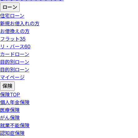
ローン
住宅ローン
新規お借入れの方
お借換えの方
フラット35
リ・バース60
カードローン
目的別ローン
目的別ローン
マイページ
保険
保険
TOP
個人年金保険
医療保険
がん保険
就業不能保険
認知症保険