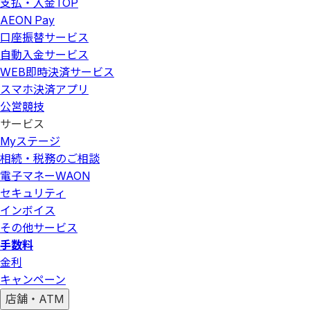
支払・入金
TOP
AEON Pay
口座振替サービス
自動入金サービス
WEB即時決済サービス
スマホ決済アプリ
公営競技
サービス
Myステージ
相続・税務のご相談
電子マネーWAON
セキュリティ
インボイス
その他サービス
手数料
金利
キャンペーン
店舗・ATM