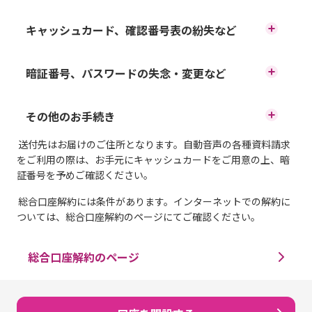
｢お客さま情報・各種設定｣を選
住所・電話番号の変更
キャッシュカード、確認番号表の紛失など
択し、「パスワード変更」を選
キャッシュカードの紛失・盗難
択してください。選択後、画面
暗証番号、パスワードの失念・変更など
氏名の変更
の案内にそってお手続きくださ
キャッシュカードの暗証番号のロック・失念
その他のお手続き
キャッシュカードの入出金不良
キャッシュカードのご利用限度額の変更
い。インターネットバンキング
送付先はお届けのご住所となります。自動音声の各種資料請求
は、画面上部にある「ログイ
残高証明書の発行
キャッシュカードの暗証番号の変更
をご利用の際は、お手元にキャッシュカードをご用意の上、暗
イオン銀行ダイレクトご利用カード（確認番
証番号を予めご確認ください。
号表）の紛失
ン」ボタンよりご利用できま
総合口座解約には条件があります。インターネットでの解約に
取引明細証明書の発行
インターネットバンキングのパスワードなど
す。
ついては、総合口座解約のページにてご確認ください。
のロック・失念
振込に関するお手続き
総合口座解約のページ
インターネットバンキングのパスワード変更
口座振替のお手続き
確認番号のロック