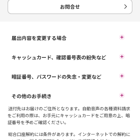
お手続き
お問合せ
発行・キャッシュカード設定」
ご来店時に必要となるもの
お手元にキャッシュカードをご用意ください（普通預金支
の順に選択し、対象カードの
店番号、口座番号等が必要となります）。
コールセンター（フリーダイヤル：0120-13-1089）に電話
イオン銀行キャッシュカード／キャッシュ＋デビッ
「ATMで入出金などができな
届出内容を変更する場合
をし、音声案内に沿って必要事項を入力してください。
ト／イオンカードセレクト
い」ボタンからお手続きくださ
入出金不良以外の理由（紛失・盗難、暗証番号失念等）に
キャッシュカード暗証番号がご不明のお客さまは、
住所・電話番号の変更
キャッシュカード、確認番号表の紛失など
よる再発行は受付できません。「キャッシュカードの紛失
「運転免許証」、「個人番号カード」等、当行お届
復元がうまくいかない場合は、以下のご案内に沿って、イ
い。
など」「暗証番号、パスワードの失念・変更など」をご確
けの住所・氏名・生年月日が確認可能な顔写真付き
オン銀行コールセンターまたは最寄りのイオン銀行店舗ま
認ください。
ご本人確認書類（有効期限内のもの）
で、お問い合わせください。
キャッシュカードの紛失・盗難
暗証番号、パスワードの失念・変更など
氏名の変更
詳しい操作方法はこちら
店舗一覧
キャッシュカードの暗証番号のロック・失念
その他のお手続き
キャッシュカードの入出金不良
キャッシュカードのご利用限度額の変更
イオン銀行コールセンター
送付先はお届けのご住所となります。自動音声の各種資料請求
フリーダイヤル
残高証明書の発行
キャッシュカードの暗証番号の変更
をご利用の際は、お手元にキャッシュカードをご用意の上、暗
イオン銀行ダイレクトご利用カード（確認番
証番号を予めご確認ください。
号表）の紛失
0120-13-1089
総合口座解約には条件があります。インターネットでの解約に
取引明細証明書の発行
インターネットバンキングのパスワードなど