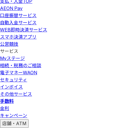
支払・入金
TOP
AEON Pay
口座振替サービス
自動入金サービス
WEB即時決済サービス
スマホ決済アプリ
公営競技
サービス
Myステージ
相続・税務のご相談
電子マネーWAON
セキュリティ
インボイス
その他サービス
手数料
金利
キャンペーン
店舗・ATM