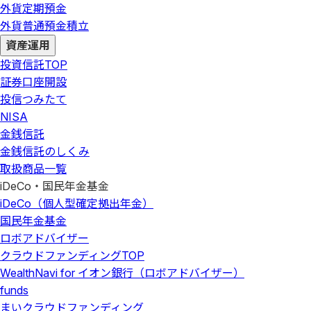
外貨定期預金
外貨普通預金積立
資産運用
投資信託
TOP
証券口座開設
投信つみたて
NISA
金銭信託
金銭信託のしくみ
取扱商品一覧
iDeCo・国民年金基金
iDeCo（個人型確定拠出年金）
国民年金基金
ロボアドバイザー
クラウドファンディング
TOP
WealthNavi for イオン銀行（ロボアドバイザー）
funds
まいクラウドファンディング