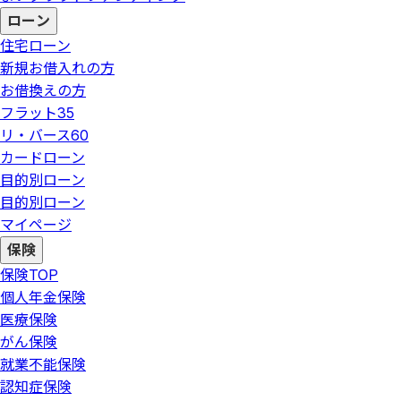
ローン
住宅ローン
新規お借入れの方
お借換えの方
フラット35
リ・バース60
カードローン
目的別ローン
目的別ローン
マイページ
保険
保険
TOP
個人年金保険
医療保険
がん保険
就業不能保険
認知症保険