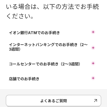
いる場合は、以下の方法でお手続
ください。
イオン銀行ATMでのお手続き
「イオンカードセレクト」または「イオン銀行キャッシュ
インターネットバンキングでのお手続き（2～
＋デビット」をご利用の方のみお手続きいただけます。
3週間）
イオン銀行ATM取引画面の「イ
お手続き方法
コールセンターでのお手続き（2～3週間）
オンカード」ボタンから「イオ
「イオンカードセレクト」または「イオン銀行キャッシュ
コールセンターにてキャッシュ
ンカード磁気データ復元」ボタ
+デビット」をご利用の方のみお手続きいただけます。
店舗でのお手続き
カード再発行のお手続きができ
ンを選択してください。 復元の
インターネットバンキングにロ
お近くの店舗でお手続きくださ
ます。
操作画面に進みますので、画面
グイン後、メニュー「お客さま
い。
よくあるご質問
の表示に従って操作ください。
情報・各種設定」-「カード再