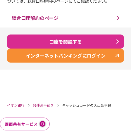
ついては、総合口座解約のページにてご確認ください。
のロック・失念
振込に関するお手続き
総合口座解約のページ
受付時間
9:00～18:00
年
インターネットバンキングのパスワード変更
中無休
口座振替のお手続き
確認番号のロック
口座を開設する
相続のお手続き
インターネットバンキングにログイン
総合口座の解約
代理人手続きの届出
イオン銀行
各種お手続き
キャッシュカードの入出金不良