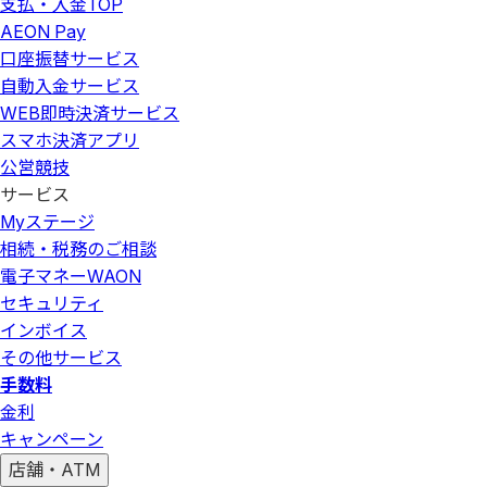
支払・入金
TOP
AEON Pay
口座振替サービス
自動入金サービス
WEB即時決済サービス
スマホ決済アプリ
公営競技
サービス
Myステージ
相続・税務のご相談
電子マネーWAON
セキュリティ
インボイス
その他サービス
手数料
金利
キャンペーン
店舗・ATM