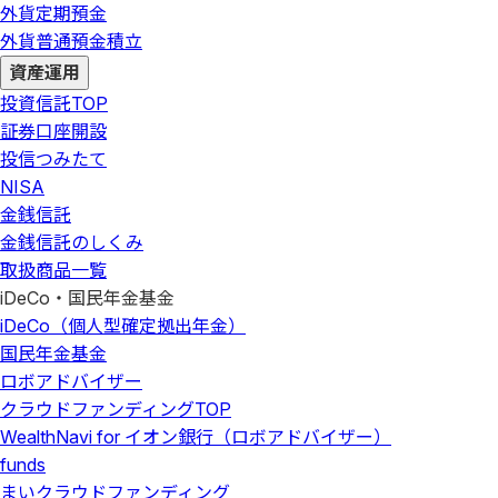
外貨定期預金
外貨普通預金積立
資産運用
投資信託
TOP
証券口座開設
投信つみたて
NISA
金銭信託
金銭信託のしくみ
取扱商品一覧
iDeCo・国民年金基金
iDeCo（個人型確定拠出年金）
国民年金基金
ロボアドバイザー
クラウドファンディング
TOP
WealthNavi for イオン銀行（ロボアドバイザー）
funds
まいクラウドファンディング