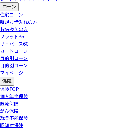
ローン
住宅ローン
新規お借入れの方
お借換えの方
フラット35
リ・バース60
カードローン
目的別ローン
目的別ローン
マイページ
保険
保険
TOP
個人年金保険
医療保険
がん保険
就業不能保険
認知症保険