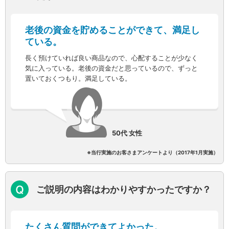
保険
保険
TOP
個人年金保険
老後の資金を貯めることができて、満足し
医療保険
ている。
がん保険
長く預けていれば良い商品なので、心配することが少なく
就業不能保険
気に入っている。老後の資金だと思っているので、ずっと
認知症保険
置いておくつもり。満足している。
海外旅行保険
国内旅行傷害保険
スマホ保険
傷害保険
介護保険
50代 女性
カード
クレジットカード
※当行実施のお客さまアンケートより（2017年1月実施）
デビットカード
インターネットバンキング
アプリ
ご説明の内容はわかりやすかったですか？
イオン銀行アプリ
TOP
通帳アプリ
イオン銀行PayB
たくさん質問ができてよかった。
イオングループアプリ