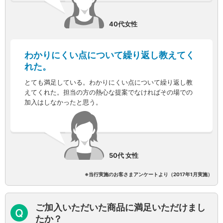
NISA
金銭信託
40代女性
金銭信託のしくみ
取扱商品一覧
iDeCo・国民年金基金
わかりにくい点について繰り返し教えてく
iDeCo（個人型確定拠出年金）
れた。
国民年金基金
ロボアドバイザークラウドファンディング
TOP
とても満足している。わかりにくい点について繰り返し教
WealthNavi for イオン銀行（ロボアドバイザー）
えてくれた。担当の方の熱心な提案でなければその場での
加入はしなかったと思う。
funds
まいクラウドファンディング
ローン
住宅ローン
新規お借入れの方
50代 女性
お借換えの方
フラット35
※当行実施のお客さまアンケートより（2017年1月実施）
リ・バース60
カードローン
目的別ローン
ご加入いただいた商品に満足いただけまし
目的別ローンマイページ
たか？