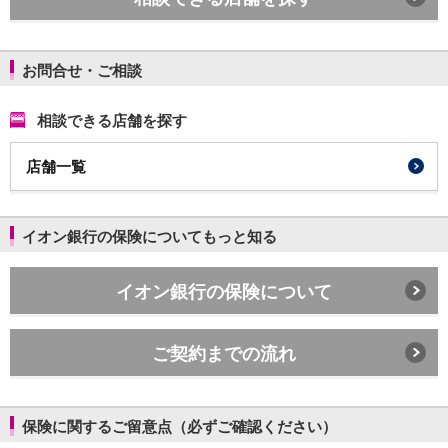
石川県
山梨県
長野県
お問合せ・ご相談
東海／近畿
岐阜県
相談できる店舗を探す
静岡県
愛知県
店舗一覧
三重県
滋賀県
京都府
イオン銀行の保険についてもっと知る
大阪府
兵庫県
奈良県
イオン銀行の保険について
和歌山県
中国／四国
岡山県
ご契約までの流れ
広島県
徳島県
香川県
保険に関するご留意点（必ずご確認ください）
愛媛県