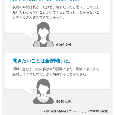
iAEON
説明の時間は長かったけど、適切だったと思う。これ以上
AEON Pay
短いとわからないことが出てくると思うし、わからないこ
とをたくさん質問できてよかった。
支払・入金・サービス
支払・入金
TOP
AEON Pay
口座振替サービス
自動入金サービス
60代 女性
WEB即時決済サービス
スマホ決済アプリ
公営競技
聞きたいことは全部聞けた。
サービス
Myステージ
理解できなかった内容は全部質問できた。理解できるまで
相続・税務のご相談
説明してくれたので、よく納得することができた。
電子マネーWAON
セキュリティ
インボイス
その他サービス
50代 女性
手数料
金利
※当行実施のお客さまアンケートより（2017年1月実施）
キャンペーン