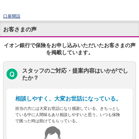
口座開設
ログイン
お客さまの声
チャット
メニュー
商品・サービス
イオン銀行で保険をお申し込みいただいたお客さまの声
預金
を掲載しています。
円預金
TOP
普通預金
スタッフのご対応・提案内容はいかがでし
定期預金
たか？
積立式定期預金
外貨預金
TOP
外貨普通預金
相談しやすく、大変お世話になっている。
外貨定期預金
外貨普通預金積立
担当の方には大変お世話になり感謝している。きちっとし
資産運用
ている中に人間味もあり相談しやすいと思う。いつも保険
で困った時は助けてもらっている。
投資信託
TOP
証券口座開設
投信つみたて