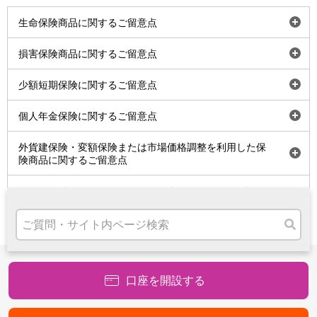
高知県
開
生命保険商品に関するご留意点
九州・沖縄
く
福岡県
開
損害保険商品に関するご留意点
熊本県
く
宮崎県
開
少額短期保険に関するご留意点
鹿児島県
く
沖縄県
開
個人年金保険に関するご留意点
オンライン相談専用
く
ATM
開
外貨建保険・変額保険または市場価格調整を利用した保
ATMサービス
く
険商品に関するご留意点
ATM検索
お客さまサポート
保険商品をご検討されるお客さまは「保険商品のご提
案にあたって」をご確認ください
タマルWeb
口座を開設する
セミナー
安全にご利用いただくために
パンフレット