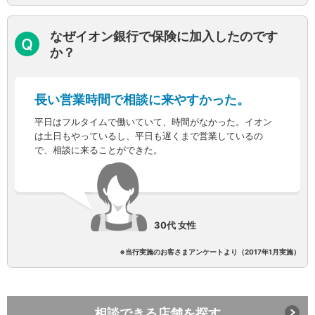
店舗・ATM
店舗
なぜイオン銀行で保険に加入したのです
北海道・東北
か？
北海道
青森県
岩手県
長い営業時間で相談に来やすかった。
宮城県
平日はフルタイムで働いていて、時間がなかった。イオン
秋田県
は土日もやっているし、平日も遅くまで営業しているの
山形県
で、相談に来ることができた。
福島県
関東／北陸・甲信越
茨城県
栃木県
群馬県
30代 女性
埼玉県
千葉県
※当行実施のお客さまアンケートより（2017年1月実施）
東京都
神奈川県
新潟県
富山県
相談できる店舗を探す