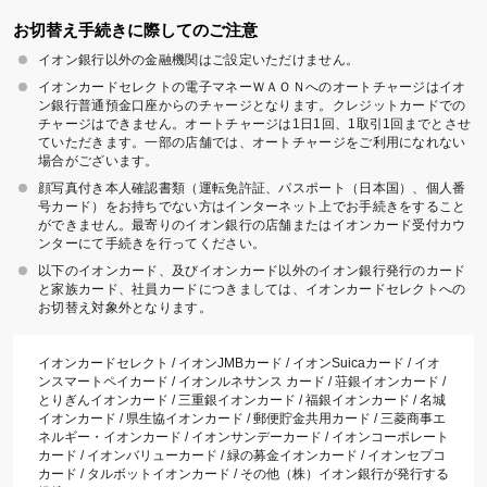
お切替え手続きに際してのご注意
イオン銀行以外の金融機関はご設定いただけません。
イオンカードセレクトの電子マネーＷＡＯＮへのオートチャージはイオ
ン銀行普通預金口座からのチャージとなります。クレジットカードでの
チャージはできません。オートチャージは1日1回、1取引1回までとさせ
ていただきます。一部の店舗では、オートチャージをご利用になれない
場合がございます。
顔写真付き本人確認書類（運転免許証、パスポート（日本国）、個人番
号カード）をお持ちでない方はインターネット上でお手続きをすること
ができません。最寄りのイオン銀行の店舗またはイオンカード受付カウ
ンターにて手続きを行ってください。
以下のイオンカード、及びイオンカード以外のイオン銀行発行のカード
と家族カード、社員カードにつきましては、イオンカードセレクトへの
お切替え対象外となります。
イオンカードセレクト / イオンJMBカード / イオンSuicaカード / イオ
ンスマートペイカード / イオンルネサンス カード / 荘銀イオンカード /
とりぎんイオンカード / 三重銀イオンカード / 福銀イオンカード / 名城
イオンカード / 県生協イオンカード / 郵便貯金共用カード / 三菱商事エ
ネルギー・イオンカード / イオンサンデーカード / イオンコーポレート
カード / イオンバリューカード / 緑の募金イオンカード / イオンセプコ
カード / タルボットイオンカード / その他（株）イオン銀行が発行する