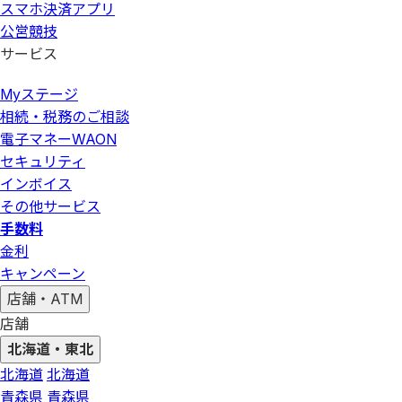
スマホ決済アプリ
公営競技
サービス
Myステージ
相続・税務のご相談
電子マネーWAON
セキュリティ
インボイス
その他サービス
手数料
金利
キャンペーン
店舗・ATM
店舗
北海道・東北
北海道
北海道
青森県
青森県