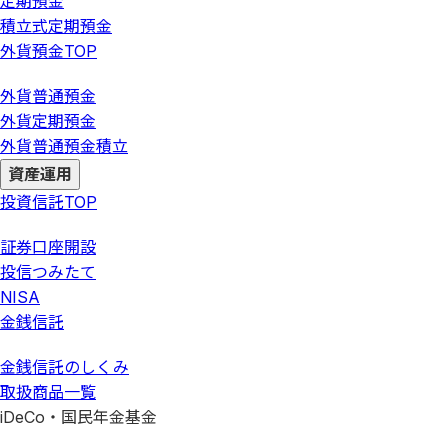
定期預金
積立式定期預金
外貨預金
TOP
外貨普通預金
外貨定期預金
外貨普通預金積立
資産運用
投資信託
TOP
証券口座開設
投信つみたて
NISA
金銭信託
金銭信託のしくみ
取扱商品一覧
iDeCo・国民年金基金