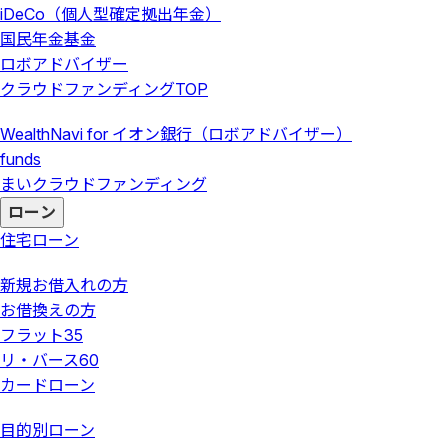
iDeCo（個人型確定拠出年金）
国民年金基金
ロボアドバイザー
クラウドファンディング
TOP
WealthNavi for イオン銀行（ロボアドバイザー）
funds
まいクラウドファンディング
ローン
住宅ローン
新規お借入れの方
お借換えの方
フラット35
リ・バース60
カードローン
目的別ローン