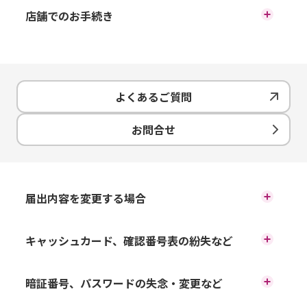
コールセンターから、お手続き
店舗でのお手続き
に必要となる書類をお送りいた
お近くの店舗でお手続きくださ
します。
い。
よくあるご質問
お手続き方法
ご来店時に必要となるもの
お問合せ
コールセンターにご連絡いただき、残高証明書発行のお手
手数料
続きの旨、お申し出ください。
イオン銀行キャッシュカード／キャッシュ＋デビット／イ
手数料
当行よりお客さま宛てに「残高証明依頼書兼預金口座振替
オンカードセレクト
1通につき1,100円（税込）の発行
依頼書」を郵送します。
お手続きにかかる時間
1通につき1,100円（税込）の発行
キャッシュカード暗証番号がご不明のお客さまは、「運転
お手元に書類が届きましたら、必要事項を記入し、返信用
お手続きにかかる時間
手数料がかかります（英文の残
届出内容を変更する場合
免許証」、「個人番号カード」等、当行お届けの住所・氏
残高証明書は、当行に書類が到
封筒に同封の上ご返送ください。
手数料がかかります（英文の残
名・生年月日が確認可能な顔写真付きご本人確認書類（有
残高証明書は、当行に書類が到
書類が返信されましたら、当行にて発行のお手続きをしま
高証明書は1通につき2,200円
着後、1週間から10日ほどで郵送
効期限内のもの）
す。
高証明書は1通につき2,200円
住所・電話番号の変更
キャッシュカード、確認番号表の紛失など
着後、1週間から10日ほどで郵送
（税込））の発行手数料がかか
します。
（税込）の発行手数料がかかり
します。
ります。 発行手数料は、お客さ
キャッシュカードの紛失・盗難
暗証番号、パスワードの失念・変更など
氏名の変更
ます）。 発行手数料は、お客さ