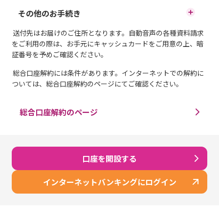
まの普通預金口座からのお引落
店舗一覧
まの普通預金口座からのお引落
キャッシュカードの暗証番号のロック・失念
その他のお手続き
キャッシュカードの入出金不良
キャッシュカードのご利用限度額の変更
しとなります。残高不足の場
しとなります。残高不足の場
送付先はお届けのご住所となります。自動音声の各種資料請求
合、証明書の発行はできませ
残高証明書の発行
キャッシュカードの暗証番号の変更
をご利用の際は、お手元にキャッシュカードをご用意の上、暗
イオン銀行ダイレクトご利用カード（確認番
合、証明書の発行はできませ
証番号を予めご確認ください。
号表）の紛失
ん。あらかじめ普通預金口座残
ん。あらかじめ普通預金口座残
総合口座解約には条件があります。インターネットでの解約に
取引明細証明書の発行
インターネットバンキングのパスワードなど
高のご確認をお願いします。
ついては、総合口座解約のページにてご確認ください。
のロック・失念
高のご確認をお願いします。
証明日が2023年12月31日までの投資信託に係る残高証明書
振込に関するお手続き
総合口座解約のページ
をご希望の場合は、1通につき1,100円（税込）（英文の残高
証明日が2023年12月31日までの投資信託に係る残高証明書
インターネットバンキングのパスワード変更
証明書は1通につき3,300円（税込））の発行手数料がかか
をご希望の場合は、1通につき1,100円（税込）（英文の残高
ります。
証明書は1通につき3,300円（税込））の発行手数料がかか
口座振替のお手続き
なお、マネックス証券との金融商品仲介業務における包括
ります。
確認番号のロック
的業務提携等に伴い、証明日が2024年1月1日以降の投資信
なお、マネックス証券との金融商品仲介業務における包括
口座を開設する
相続のお手続き
託に係る残高証明書をご希望の場合は、マネックス証券に
的業務提携等に伴い、証明日が2024年1月1日以降の投資信
ご依頼ください。
託に係る残高証明書をご希望の場合は、マネックス証券に
インターネットバンキングにログイン
ご依頼ください。
総合口座の解約