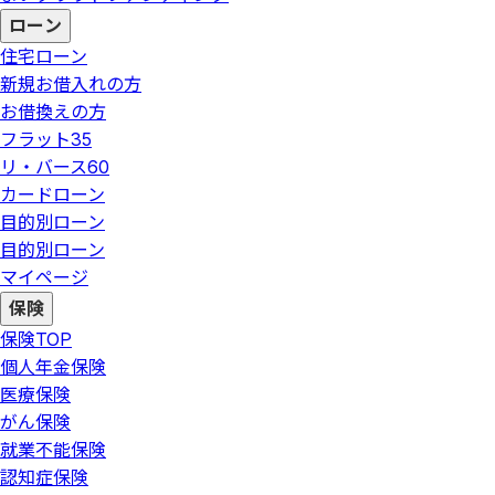
ローン
住宅ローン
新規お借入れの方
お借換えの方
フラット35
リ・バース60
カードローン
目的別ローン
目的別ローン
マイページ
保険
保険
TOP
個人年金保険
医療保険
がん保険
就業不能保険
認知症保険