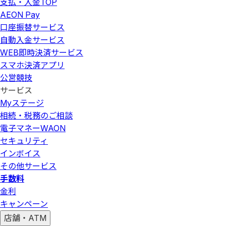
支払・入金
TOP
AEON Pay
口座振替サービス
自動入金サービス
WEB即時決済サービス
スマホ決済アプリ
公営競技
サービス
Myステージ
相続・税務のご相談
電子マネーWAON
セキュリティ
インボイス
その他サービス
手数料
金利
キャンペーン
店舗・ATM