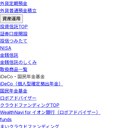
外貨定期預金
外貨普通預金積立
資産運用
投資信託
TOP
証券口座開設
投信つみたて
NISA
金銭信託
金銭信託のしくみ
取扱商品一覧
iDeCo・国民年金基金
iDeCo（個人型確定拠出年金）
国民年金基金
ロボアドバイザー
クラウドファンディング
TOP
WealthNavi for イオン銀行（ロボアドバイザー）
funds
まいクラウドファンディング